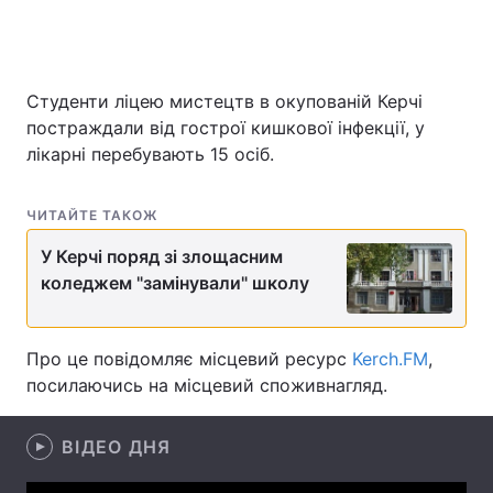
Головна
Війна
Студенти ліцею мистецтв в окупованій Керчі
постраждали від гострої кишкової інфекції, у
Україна
Політика
лікарні перебувають 15 осіб.
Економіка
Світ
ЧИТАЙТЕ ТАКОЖ
Спорт
Наука
У Керчі поряд зі злощасним
коледжем "замінували" школу
Техно і зв'язок
Лайт
Зброя
Інциденти
Про це повідомляє місцевий ресурс
Kerch.FM
,
посилаючись на місцевий споживнагляд.
Здоров'я
Туризм
Цікавинки
Погода
ВІДЕО ДНЯ
Екологія
Регіони