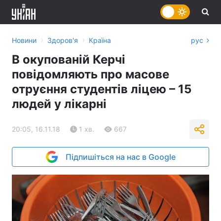
›
›
Новини
Здоров'я
Країна
рус
В окупованій Керчі
повідомляють про масове
отруєння студентів ліцею – 15
людей у лікарні
20:05, 16.11.18
1 хв.
667
Підпишіться на нас в Google