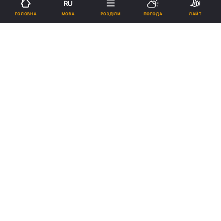
RU
МОВА
ГОЛОВНА
РОЗДІЛИ
ПОГОДА
ЛАЙТ
Супрун пояснила, що буде, якщо до їжі додавати прянощі / фото
medfond.com
Супрун зазначила, що прянощі не є ліками.
Попри їхню користь, поки не існує клінічних
доказів успішного використання приправ
безпосередньо для лікування.
Реклама