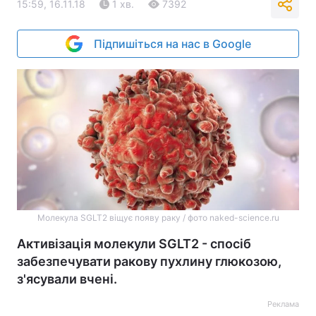
15:59, 16.11.18
1 хв.
7392
Підпишіться на нас в Google
Молекула SGLT2 віщує появу раку / фото naked-science.ru
Активізація молекули SGLT2 - спосіб
забезпечувати ракову пухлину глюкозою,
з'ясували вчені.
Реклама