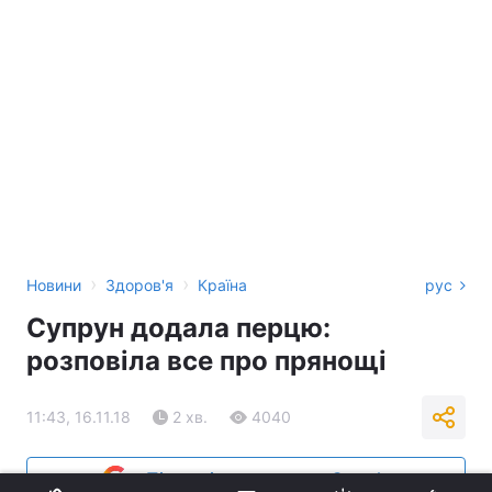
›
›
Новини
Здоров'я
Країна
рус
Супрун додала перцю:
розповіла все про прянощі
11:43, 16.11.18
2 хв.
4040
Підпишіться на нас в Google