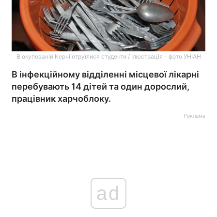
В окупованій Керчі отруїлися студенти / Ілюстрація - фото УНІАН
В інфекційному відділенні місцевої лікарні
перебувають 14 дітей та один дорослий,
працівник харчоблоку.
Реклама
ad