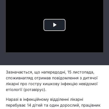
Лонгріди
Відео з Youtube
Статті
Play
Інтерв'ю
Думки
Video
Архів
Вакансії
Контакти
Послуги
Зазначається, що напередодні, 15 листопада,
споживнагляд отримав повідомлення з дитячої
лікарні про гостру кишкову інфекцію невідомої
етіології (ротавірус).
Наразі в інфекційному відділенні лікарні
перебуває 14 дітей та один дорослий, працівник