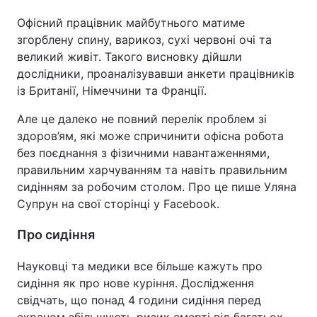
Офісний працівник майбутнього матиме
згорблену спину, варикоз, сухі червоні очі та
великий живіт. Такого висновку дійшли
Головна
Війна
дослідники, проаналізувавши анкети працівників
із Британії, Німеччини та Франції.
Україна
Політика
Але це далеко не повний перелік проблем зі
Економіка
Світ
здоров’ям, які може спричинити офісна робота
без поєднання з фізичними навантаженнями,
Спорт
Наука
правильним харчуванням та навіть правильним
Техно і зв'язок
Лайт
сидінням за робочим столом. Про це пише Уляна
Супрун на свої сторінці у Facebook.
Зброя
Інциденти
Про сидіння
Здоров'я
Туризм
Науковці та медики все більше кажуть про
Цікавинки
Погода
сидіння як про нове куріння. Дослідження
свідчать, що понад 4 години сидіння перед
Екологія
Регіони