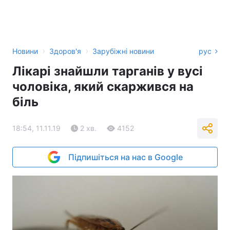
›
›
Новини
Здоров'я
Зарубіжні новини
рус
Лікарі знайшли тарганів у вусі
чоловіка, який скаржився на
біль
18:54, 11.11.19
2 хв.
4152
Підпишіться на нас в Google