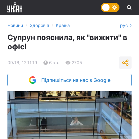
›
›
Новини
Здоров'я
Країна
рус
Супрун пояснила, як "вижити" в
офісі
09:16, 12.11.19
6 хв.
2705
Підпишіться на нас в Google