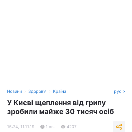
›
›
Новини
Здоров'я
Країна
рус
У Києві щеплення від грипу
зробили майже 30 тисяч осіб
15:24, 11.11.19
1 хв.
4207