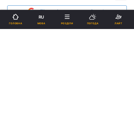
Підпишіться на нас в Google
RU
МОВА
ГОЛОВНА
РОЗДІЛИ
ПОГОДА
ЛАЙТ
Вакцинацію проти грипу зробили майже 30 тис. киян / УНІАН
У столиці знижується захворюваність на
грип та ГРВІ.
Реклама