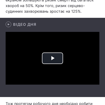
екраном збільшують ризик смерті від багатьох
хвороб на 50%. Крім того, ризик серцево-
Лонгріди
судинних захворювань зростає на 125%.
Відео з Youtube
Статті
ВІДЕО ДНЯ
Інтерв'ю
Думки
Архів
Вакансії
Контакти
Play
Послуги
Video
Тож протягом робочого дня необхідно робити