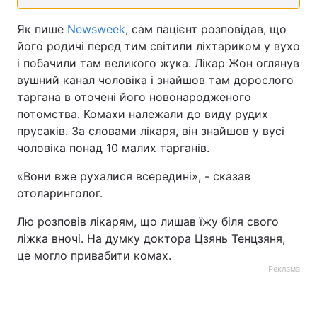
Як пише
Newsweek
, сам пацієнт розповідав, що
його родичі перед тим світили ліхтариком у вухо
і побачили там великого жука. Лікар Жон оглянув
вушний канал чоловіка і знайшов там дорослого
таргана в оточені його новонародженого
потомства. Комахи належали до виду рудих
прусаків. За словами лікаря, він знайшов у вусі
чоловіка понад 10 малих тарганів.
«Вони вже рухалися всередині», - сказав
отоларинголог.
Лю розповів лікарям, що лишав їжу біля свого
ліжка вночі. На думку доктора Цзянь Тенцзяня,
це могло привабити комах.
Реклама