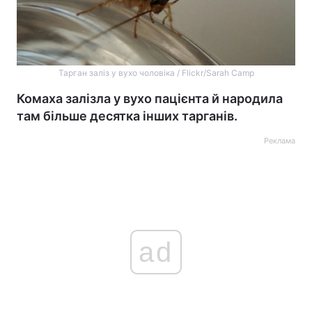
Тарган заліз у вухо чоловіка / Flickr/Sarah Camp
Комаха залізла у вухо пацієнта й народила
там більше десятка інших тарганів.
Реклама
ad