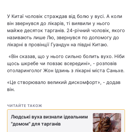
У Китаї чоловік страждав від болю у вусі. А коли
він звернувся до лікарів, ті виявили у нього
майже десяток тарганів. 24-річний чоловік, якого
називають лише Лю, звернувся по допомогу до
лікарні в провінції Гуандун на півдні Китаю.
«Він сказав, що у нього сильно болить вухо. Ніби
щось шкребе чи повзає всередині», - розповів
отоларинголог Жон Ідзинь з лікарні міста Саньхе.
«Це створювало великий дискомфорт», - додав
він.
ЧИТАЙТЕ ТАКОЖ
Людські вуха визнали ідеальним
"домом" для тарганів