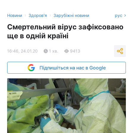
›
›
Новини
Здоров'я
Зарубіжні новини
рус
Смертельний вірус зафіксовано
ще в одній країні
16:46, 24.01.20
1 хв.
9413
Підпишіться на нас в Google