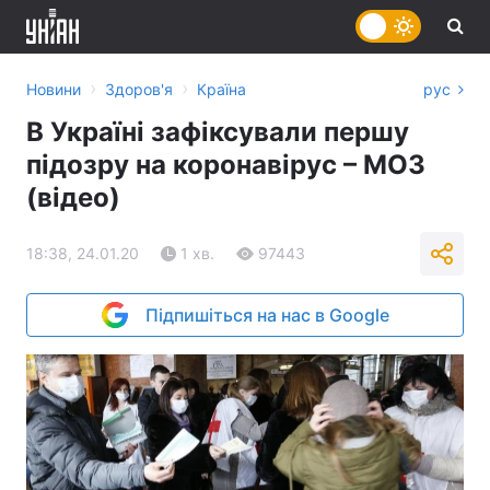
›
›
Новини
Здоров'я
Країна
рус
В Україні зафіксували першу
підозру на коронавірус – МОЗ
(відео)
18:38, 24.01.20
1 хв.
97443
Підпишіться на нас в Google