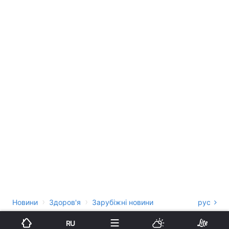
›
›
Новини
Здоров'я
Зарубіжні новини
рус
Смертельний вірус у Китаї:
RU