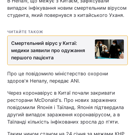
В Непалі, що межує з Китаєм, зафіксували
випадок інфікування новим смертельним вірусом
студента, який повернувся з китайського Уханя.
ЧИТАЙТЕ ТАКОЖ
Смертельний вірус у Китаї:
медики заявили про одужання
першого пацієнта
Про це повідомило міністерство охорони
здоров'я Непалу, передає ANI.
Через коронавірус в Китаї почали закривати
ресторани McDonald's. Про нових заражених
повідомили Японія і Таїланд. Японія підтвердила
другий випадок зараження коронавірусом, а в
Таїланді кількість інфікованих зросла до п'яти.
Таким чином станом на 24 січня за межами КНР