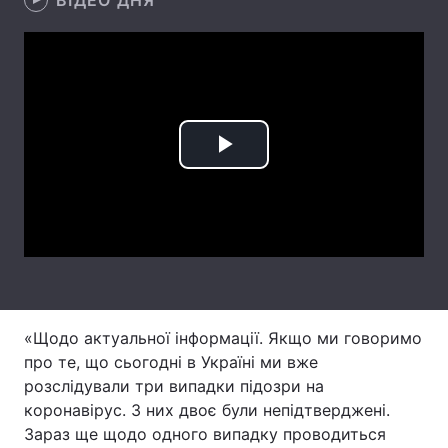
ВІДЕО ДНЯ
Лонгріди
Відео з Youtube
Статті
Інтерв'ю
Думки
Play
Архів
Вакансії
Video
Контакти
Послуги
«Щодо актуальної інформації. Якщо ми говоримо
про те, що сьогодні в Україні ми вже
розслідували три випадки підозри на
коронавірус. З них двоє були непідтверджені.
Зараз ще щодо одного випадку проводиться