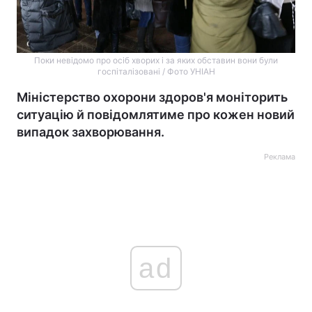
Поки невідомо про осіб хворих і за яких обставин вони були
госпіталізовані / Фото УНІАН
Міністерство охорони здоров'я моніторить
ситуацію й повідомлятиме про кожен новий
випадок захворювання.
Реклама
ad