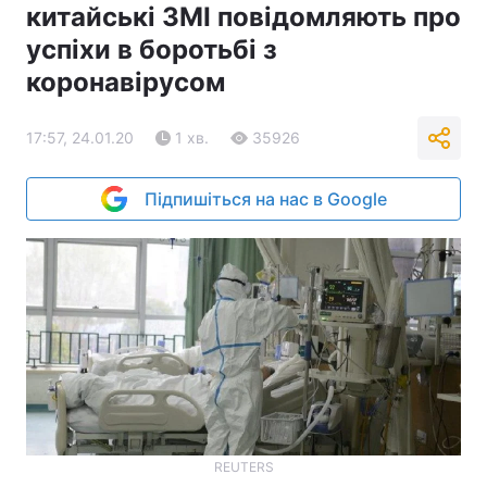
китайські ЗМІ повідомляють про
успіхи в боротьбі з
коронавірусом
17:57, 24.01.20
1 хв.
35926
Підпишіться на нас в Google
REUTERS