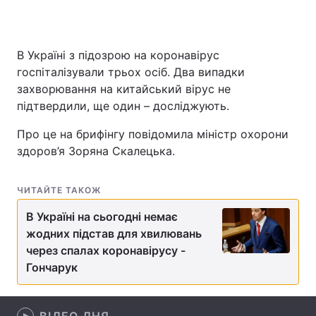
В Україні з підозрою на коронавірус
Головна
Війна
госпіталізували трьох осіб. Два випадки
захворювання на китайський вірус не
Україна
Політика
підтвердили, ще один – досліджують.
Економіка
Світ
Про це на брифінгу повідомила міністр охорони
здоров’я Зоряна Скалецька.
Спорт
Наука
Техно і зв'язок
Лайт
ЧИТАЙТЕ ТАКОЖ
Зброя
В Україні на сьогодні немає
Інциденти
жодних підстав для хвилювань
Здоров'я
Туризм
через спалах коронавірусу -
Гончарук
Цікавинки
Погода
Екологія
Регіони