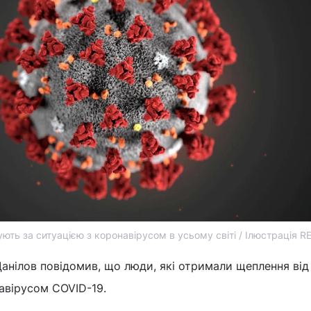
ують за ситуацією з коронавірусом в усьому світі / Ілюстрація 
нілов повідомив, що люди, які отримали щеплення від 
авірусом COVID-19.