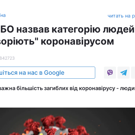
їна
читать на 
БО назвав категорію людей,
воріють" коронавірусом
842723
іться на нас в Google
ажна більшість загиблих від коронавірусу - люди