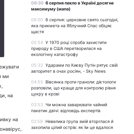
06:30
6 серпня пекло в Україні досягне
максимуму (мапа)
06:00
6 серпня: церковне свято сьогодні,
яка прикмета на Яблучний Спас обіцяє
щастя
05:54
У 1970 році спроба захистити
природу в США перетворилася на
екологічну катастрофу
05:32
Ударами по Києву Путін рятує свій
тежувати
авторитет в очах росіян, - Sky News
м ми
04:55
Вівсянка проти граноли: дієтологи
х,
розповіли, що краще для контролю рівня
цукру в крові
ди, на
03:53
Чи можна заварювати чайний
пакетик двічі: відповідь експертів
вивку на
02:59
Невелика група змій вторглася й
захопила цілий острів: як їм це вдалося
онавірус,