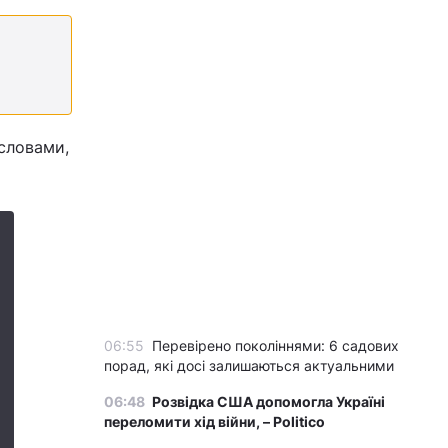
 словами,
06:55
Перевірено поколіннями: 6 садових
порад, які досі залишаються актуальними
06:48
Розвідка США допомогла Україні
переломити хід війни, – Politico