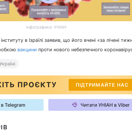
Інфографика: УНІАН
нституту в Ізраїлі заявив, що його вчені «за лічені тижн
зробкою
вакцини
проти нового небезпечного коронавірус
Україні
ІТЬ ПРОЄКТУ
ПІДТРИМАЙТЕ НАС
 в Telegram
Читати УНІАН в Viber
ІВ