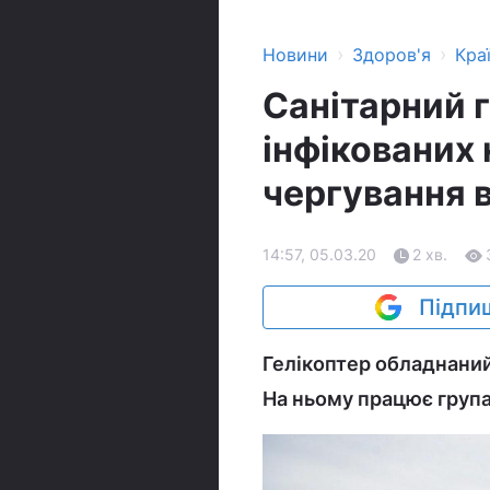
›
›
Новини
Здоров'я
Кра
Санітарний 
інфікованих 
чергування в
14:57, 05.03.20
2 хв.
Підпиш
Гелікоптер обладнаний
На ньому працює група