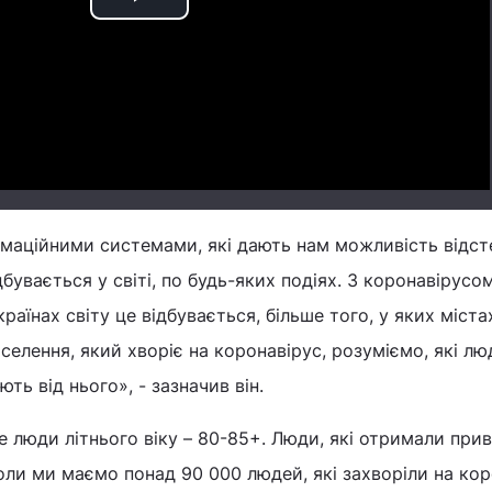
Play
Video
маційними системами, які дають нам можливість відс
дбувається у світі, по будь-яких подіях. З коронавірусо
раїнах світу це відбувається, більше того, у яких міста
селення, який хворіє на коронавірус, розуміємо, які лю
ь від нього», - зазначив він.
е люди літнього віку – 80-85+. Люди, які отримали при
Коли ми маємо понад 90 000 людей, які захворіли на кор