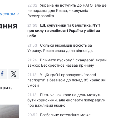
22:02
Україна не вступить до НАТО, але це
не поразка для Києва, - колумніст
русском
Rzeczpospolita
ання
21:55
ШІ, супутники та балістика: NYT
про силу та слабкості України у війні за
небо
21:53
Скільки іноземців воюють за
Україну: Решетилова дала відповідь
21:24
Впіймати пускову "Іскандера" вкрай
важко: Бескрестнов назвав причину
21:13
У цій країні пропонують "золоті
паспорти" з безвізом до понад 85 країн: які
умови
орих.
21:13
П'ять чашок кави на день можуть
бути корисними, але експерти попередили
про важливий нюанс
20:52
Глобальне потепління може