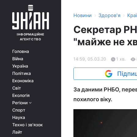
›
›
Новини
Здоров'я
Кра
Секретар РН
ІНФОРМАЦІЙНЕ
"майже не х
АГЕНТСТВО
Головна
Війна
14:59, 05.03.20
1 хв.
Україна
Підпиш
Політика
Економіка
Світ
За даними РНБО, перев
Екологія
похилого віку.
Регіони
Спорт
Наука
Техно і зв'язок
Лайт