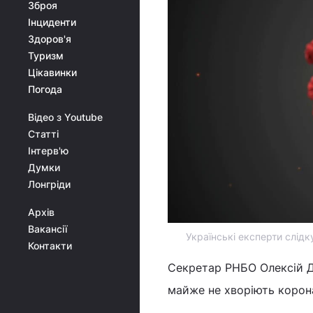
Зброя
Інциденти
Здоров'я
Туризм
Цікавинки
Погода
Відео з Youtube
Статті
Інтерв'ю
Думки
Лонгріди
Архів
Вакансії
Українські експерти слідк
Контакти
Секретар РНБО Олексій Да
майже не хворіють корон