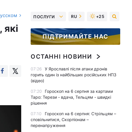
русском
RU
+25
ПОСЛУГИ
 які
ПІДТРИМАЙТЕ НАС
ОСТАННІ НОВИНИ
07:26
У Ярославлі після атаки дронів
горить один із найбільших російських НПЗ
(відео)
07:20
Гороскоп на 6 серпня за картами
Таро: Терези - вдача, Тельцям - швидкі
рішення
07:10
Гороскоп на 6 серпня: Стрільцям –
сповільнитися, Скорпіонам –
перенапруження