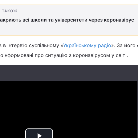
Е ТАКОЖ
 закриють всі школи та університети через коронавірус
 в інтерв’ю суспільному «
Українському радіо
». За його
поінформовані про ситуацію з коронавірусом у світі.