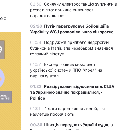
02:50
Сонячну електростанцію зупинили в
розпал літа: причина виявилася
парадоксальною
нею
02:28
Путін перегруповує бойові дії в
Україні: у WSJ розповіли, чого він прагне
01:58
Подружжя придбало недорогий
будинок в Італії, але незабаром виявився
головний підступ
01:57
Експерт оцінив можливсті
української системи ППО "Фрея" на
першому етапі
01:22
Розвідувальні відносини між США
та Україною значно покращилися, -
Politico
01:01
4 дати народження людей, які
найлегше пробачають
00:38
Швеція передасть Україні судно з