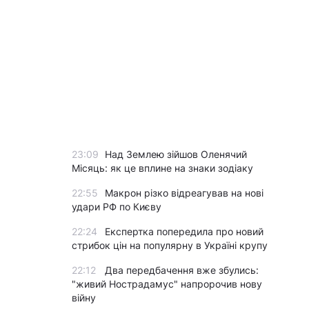
23:09
Над Землею зійшов Оленячий
Місяць: як це вплине на знаки зодіаку
22:55
Макрон різко відреагував на нові
удари РФ по Києву
22:24
Експертка попередила про новий
стрибок цін на популярну в Україні крупу
22:12
Два передбачення вже збулись:
"живий Нострадамус" напророчив нову
війну