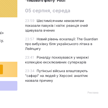
"тіньового флоту" Росії
05 серпня, середа
23:59
Шестимісячним немовлятам
показали павуків і квіти: реакція очей
здивувала вчених
і»
23:57
Новий рівень ескалації: The Guardian
у.
про вибухівку біля українського літака в
Лейпцигу
23:41
Роналду похизувався у мережі
колекцією ексклюзивних суперкарів
23:34
Путінські війська влаштовують
"сафарі" на людей у Херсоні: аналітик
назвала причину
Реклама