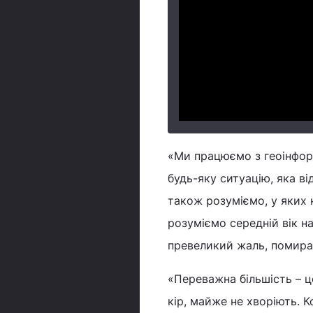
«Ми працюємо з геоінфор
будь-яку ситуацію, яка ві
також розуміємо, у яких к
розуміємо середній вік на
превеликий жаль, помирают
«Переважна більшість – ц
кір, майже не хворіють. 