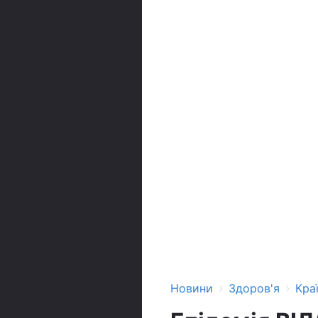
›
›
Новини
Здоров'я
Кра