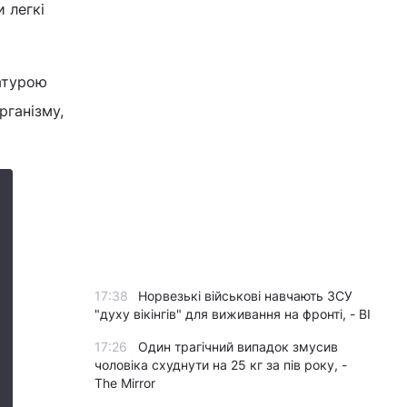
 легкі
атурою
рганізму,
17:38
Норвезькі військові навчають ЗСУ
"духу вікінгів" для виживання на фронті, - BI
17:26
Один трагічний випадок змусив
чоловіка схуднути на 25 кг за пів року, -
The Mirror