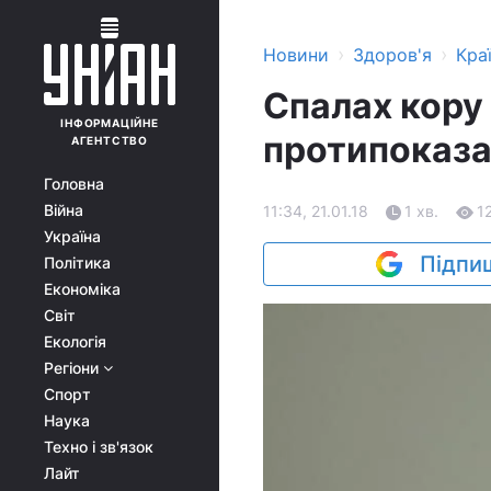
›
›
Новини
Здоров'я
Кра
Спалах кору 
ІНФОРМАЦІЙНЕ
протипоказа
АГЕНТСТВО
Головна
Війна
11:34, 21.01.18
1 хв.
1
Україна
Підпиш
Політика
Економіка
Світ
Екологія
Регіони
Спорт
Наука
Техно і зв'язок
Лайт