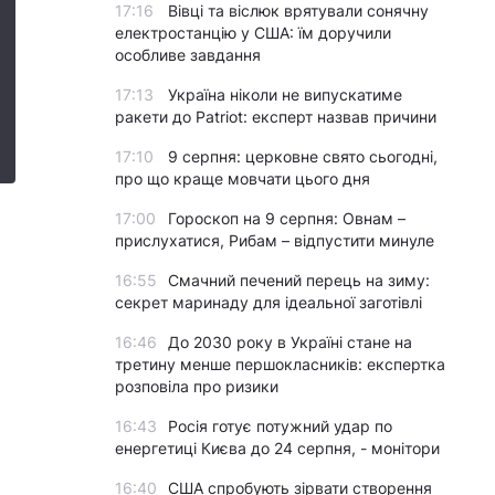
17:16
Вівці та віслюк врятували сонячну
електростанцію у США: їм доручили
особливе завдання
17:13
Україна ніколи не випускатиме
ракети до Patriot: експерт назвав причини
17:10
9 серпня: церковне свято сьогодні,
про що краще мовчати цього дня
17:00
Гороскоп на 9 серпня: Овнам –
прислухатися, Рибам – відпустити минуле
16:55
Смачний печений перець на зиму:
секрет маринаду для ідеальної заготівлі
16:46
До 2030 року в Україні стане на
третину менше першокласників: експертка
розповіла про ризики
16:43
Росія готує потужний удар по
енергетиці Києва до 24 серпня, - монітори
16:40
США спробують зірвати створення