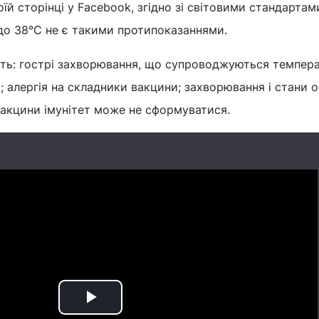
й сторінці у Facebook, згідно зі світовими стандартами
до 38°С не є такими протипоказаннями.
ть: гострі захворювання, що супроводжуються темпер
ь; алергія на складники вакцини; захворювання і стани о
вакцини імунітет може не сформуватися.
Play