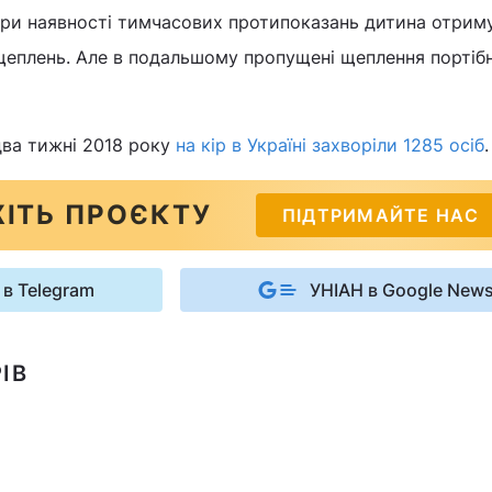
при наявності тимчасових протипоказань дитина отрим
 щеплень. Але в подальшому пропущені щеплення портіб
два тижні 2018 року
на кір в Україні захворіли 1285 осіб
.
ІТЬ ПРОЄКТУ
ПІДТРИМАЙТЕ НАС
 в Telegram
УНІАН в Google New
ІВ