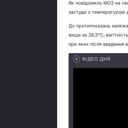
Як повідомило МОЗ на свої
застуди з температурою 
До протипоказань належа
вище за 38,5°С; вагітніст
при яких після введення 
ВІДЕО ДНЯ