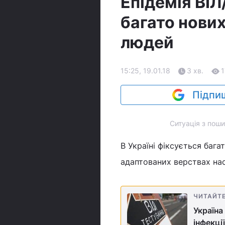
Епідемія ВІЛ
багато нових
людей
15:25, 19.01.18
3 хв.
1
Підпиш
Ситуація з поши
В Україні фіксується бага
адаптованих верствах на
ЧИТАЙТ
Україна
інфекці