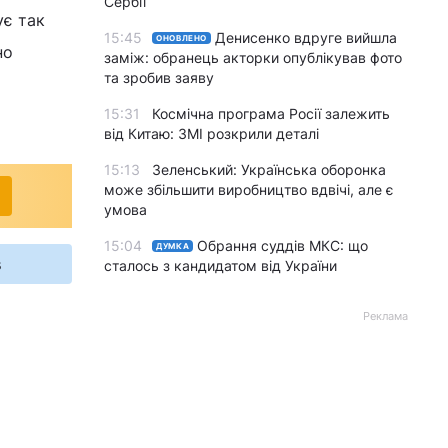
Сербії
ує так
15:45
Денисенко вдруге вийшла
ОНОВЛЕНО
но
заміж: обранець акторки опублікував фото
та зробив заяву
15:31
Космічна програма Росії залежить
від Китаю: ЗМІ розкрили деталі
15:13
Зеленський: Українська оборонка
може збільшити виробництво вдвічі, але є
умова
15:04
Обрання суддів МКС: що
ДУМКА
s
сталось з кандидатом від України
Реклама