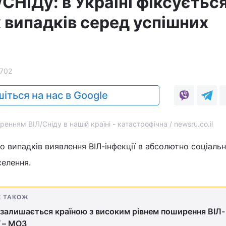
/СНІДу: в Україні фіксуєтьс
 випадків серед успішних
702
іться на нас в Google
ренням ВІЛ/Сніду в нашій країні - катастрофічна / newsru.co.il
то випадків виявлення ВІЛ-інфекції в абсолютно соціаль
селення.
Е ТАКОЖ
 залишається країною з високим рівнем поширення ВІЛ-
ї – МОЗ