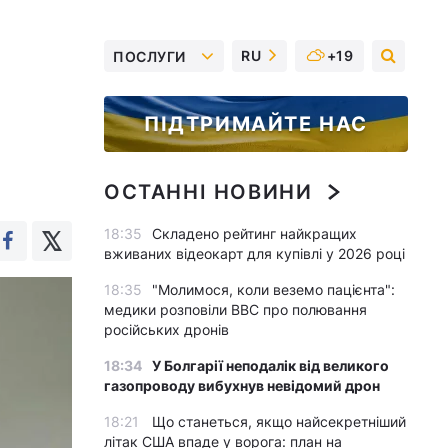
RU
+19
ПОСЛУГИ
ПІДТРИМАЙТЕ НАС
ОСТАННІ НОВИНИ
18:35
Складено рейтинг найкращих
вживаних відеокарт для купівлі у 2026 році
18:35
"Молимося, коли веземо пацієнта":
медики розповіли BBC про полювання
російських дронів
18:34
У Болгарії неподалік від великого
газопроводу вибухнув невідомий дрон
18:21
Що станеться, якщо найсекретніший
літак США впаде у ворога: план на