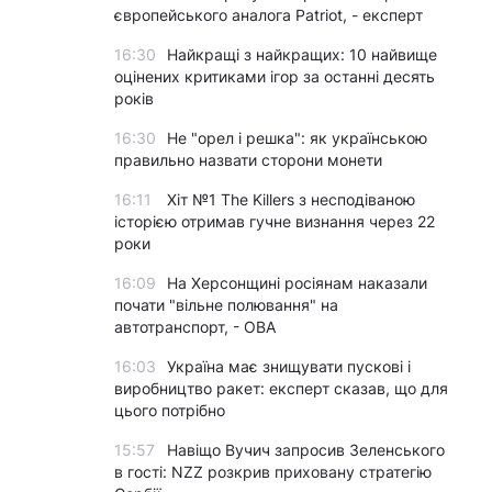
європейського аналога Patriot, - експерт
16:30
Найкращі з найкращих: 10 найвище
оцінених критиками ігор за останні десять
років
16:30
Не "орел і решка": як українською
правильно назвати сторони монети
16:11
Хіт №1 The Killers з несподіваною
історією отримав гучне визнання через 22
роки
16:09
На Херсонщині росіянам наказали
почати "вільне полювання" на
автотранспорт, - ОВА
16:03
Україна має знищувати пускові і
виробництво ракет: експерт сказав, що для
цього потрібно
15:57
Навіщо Вучич запросив Зеленського
в гості: NZZ розкрив приховану стратегію