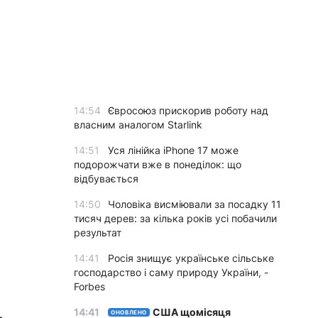
14:54
Євросоюз прискорив роботу над
власним аналогом Starlink
14:51
Уся лінійка iPhone 17 може
подорожчати вже в понеділок: що
відбувається
14:50
Чоловіка висміювали за посадку 11
тисяч дерев: за кілька років усі побачили
результат
14:41
Росія знищує українське сільське
господарство і саму природу України, -
Forbes
14:41
США щомісяця
ОНОВЛЕНО