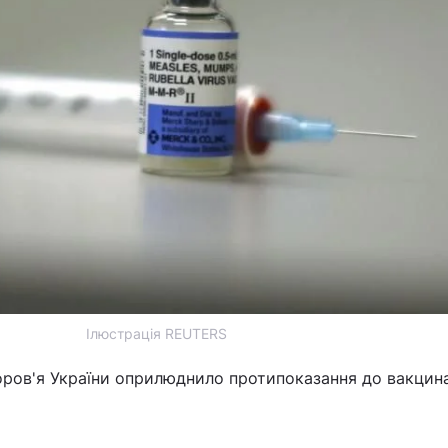
Ілюстрація REUTERS
оров'я України оприлюднило протипоказання до вакцина