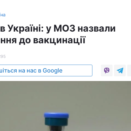
їна
в Україні: у МОЗ назвали
ння до вакцинації
295
іться на нас в Google