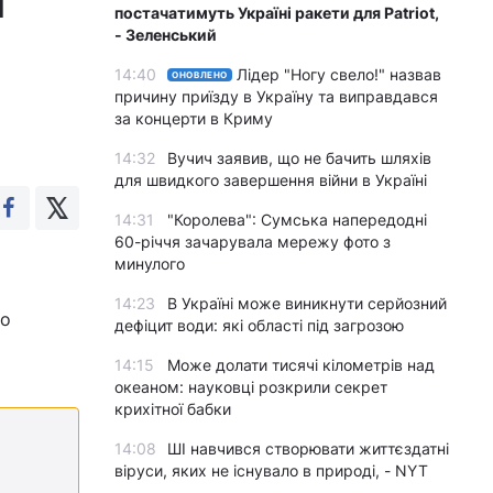
я
постачатимуть Україні ракети для Patriot,
- Зеленський
14:40
Лідер "Ногу свело!" назвав
ОНОВЛЕНО
причину приїзду в Україну та виправдався
за концерти в Криму
14:32
Вучич заявив, що не бачить шляхів
для швидкого завершення війни в Україні
14:31
"Королева": Сумська напередодні
60-річчя зачарувала мережу фото з
минулого
14:23
В Україні може виникнути серйозний
но
дефіцит води: які області під загрозою
14:15
Може долати тисячі кілометрів над
океаном: науковці розкрили секрет
крихітної бабки
14:08
ШІ навчився створювати життєздатні
віруси, яких не існувало в природі, - NYT