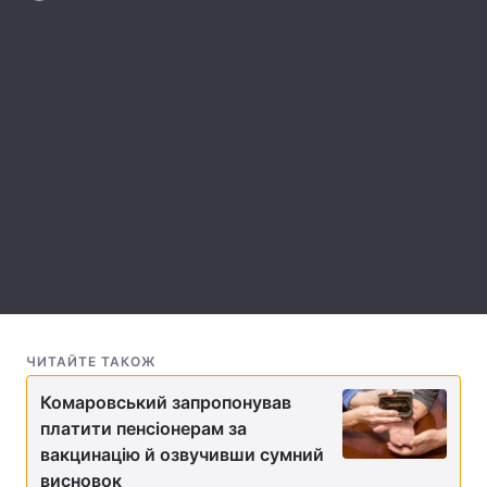
Лонгріди
Відео з Youtube
Статті
Інтерв'ю
Думки
Архів
Вакансії
Контакти
Послуги
ЧИТАЙТЕ ТАКОЖ
Комаровський запропонував
платити пенсіонерам за
вакцинацію й озвучивши сумний
висновок