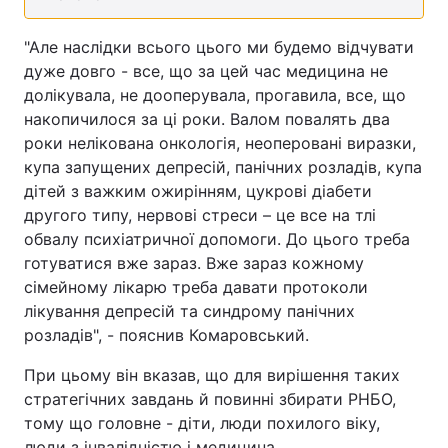
Тема оформлення
"Але наслідки всього цього ми будемо відчувати
дуже довго - все, що за цей час медицина не
долікувала, не дооперувала, прогавила, все, що
накопичилося за ці роки. Валом повалять два
роки нелікована онкологія, неоперовані виразки,
купа запущених депресій, панічних розладів, купа
дітей з важким ожирінням, цукрові діабети
другого типу, нервові стреси – це все на тлі
обвалу психіатричної допомоги. До цього треба
готуватися вже зараз. Вже зараз кожному
сімейному лікарю треба давати протоколи
лікування депресій та синдрому панічних
розладів", - пояснив Комаровський.
При цьому він вказав, що для вирішення таких
стратегічних завдань й повинні збирати РНБО,
тому що головне - діти, люди похилого віку,
люди з інвалідністю і медицина.