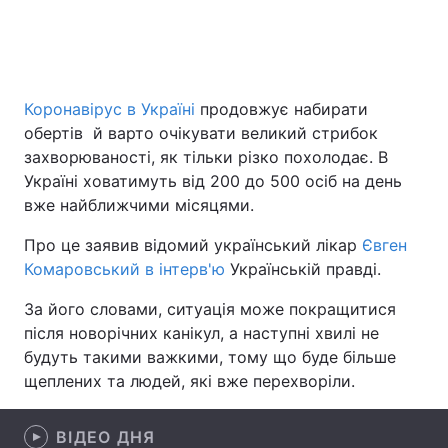
Головна
Війна
Коронавірус в Україні
продовжує набирати
Україна
Політика
обертів й варто очікувати великий стрибок
захворюваності, як тільки різко похолодає. В
Економіка
Світ
Україні ховатимуть від 200 до 500 осіб на день
вже найближчими місяцями.
Спорт
Наука
Про це заявив відомий український лікар
Євген
Техно і зв'язок
Лайт
Комаровський в інтерв'ю
Українській правді.
Зброя
Інциденти
За його словами, ситуація може покращитися
після новорічних канікул, а наступні хвилі не
Здоров'я
Туризм
будуть такими важкими, тому що буде більше
щеплених та людей, які вже перехворіли.
Цікавинки
Погода
ВІДЕО ДНЯ
Екологія
Регіони