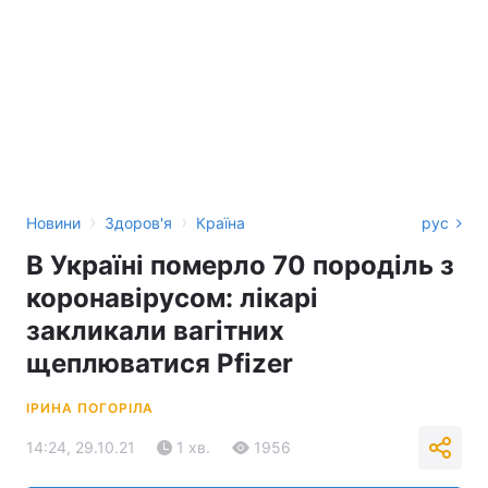
›
›
Новини
Здоров'я
Країна
рус
В Україні померло 70 породіль з
коронавірусом: лікарі
закликали вагітних
щеплюватися Pfizer
ІРИНА ПОГОРІЛА
14:24, 29.10.21
1 хв.
1956