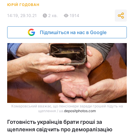
ЮРІЙ ГОДОВАН
14:19, 29.10.21
2 хв.
1914
Підпишіться на нас в Google
Комаровський вважає, що пенсіонери заради грошей підуть на
щеплення / ua.
depositphotos.com
Готовність українців брати гроші за
щеплення свідчить про деморалізацію