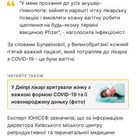
"У мене прохання до усіх акушер-
гінекологів: зайняти нарешті чітку лікарську
позицію і вмовляти кожну вагітну робити
щеплення на будь-якому терміні
вакциною Pfizer", - наголосила інфекціоніст.
За словами Булавінової, у Великобританії кожний
п'ятий важкий пацієнт, який потрапляв до лікарні
з COVID-19 - це були вагітні.
ЧИТАЙТЕ ТАКОЖ
У Дніпрі лікарі врятували жінку з
важкою формою COVID-19 та її
новонароджену доньку (фото)
Експерт ЮНІСЕФ зазначила, що за інформацією
директора Київського міського центру
репродуктивної та перинатальної медицини