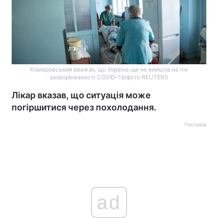
Комаровський вважає, що Україна ще не вийшла на пік
захворюваності COVID-19/фото REUTERS
Лікар вказав, що ситуація може
погіршитися через похолодання.
Реклама
ad