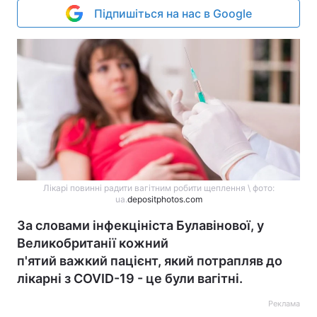
Підпишіться на нас в Google
Лікарі повинні радити вагітним робити щеплення \ фото:
ua.
depositphotos.com
За словами інфекцініста Булавінової, у
Великобританії кожний
п'ятий важкий пацієнт, який потрапляв до
лікарні з COVID-19 - це були вагітні.
Реклама