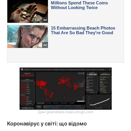
Дані gisanddata.maps.arcgis.com
Коронавірус у світі: що відомо