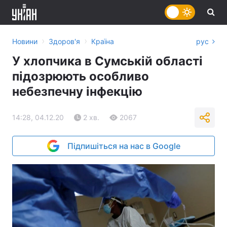
›
›
Новини
Здоров'я
Країна
рус
У хлопчика в Сумській області
підозрюють особливо
небезпечну інфекцію
14:28, 04.12.20
2 хв.
2067
Підпишіться на нас в Google