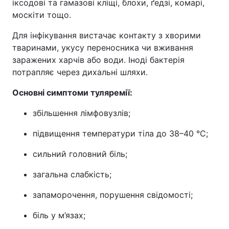
іксодові та гамазові кліщі, блохи, ґедзі, комарі,
москіти тощо.
Для інфікування вистачає контакту з хворими
тваринами, укусу переносника чи вживання
заражених харчів або води. Іноді бактерія
потрапляє через дихальні шляхи.
Основні симптоми туляремії:
збільшення лімфовузлів;
підвищення температури тіла до 38–40 °С;
сильний головний біль;
загальна слабкість;
запаморочення, порушення свідомості;
біль у м’язах;