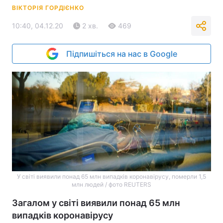
ВІКТОРІЯ ГОРДІЄНКО
10:40, 04.12.20
2 хв.
469
Підпишіться на нас в Google
У світі виявили понад 65 млн випадків коронавірусу, померли 1,5
млн людей / фото REUTERS
Загалом у світі виявили понад 65 млн
випадків коронавірусу