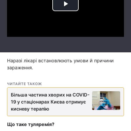
Play
Лонгріди
Video
Відео з Youtube
Статті
Інтерв'ю
Думки
Архів
Вакансії
Наразі лікарі встановлюють умови й причини
Контакти
зараження.
Послуги
ЧИТАЙТЕ ТАКОЖ
Більша частина хворих на COVID-
19 у стаціонарах Києва отримує
кисневу терапію
Що таке туляремія?