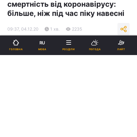
смертність від коронавірусу:
більше, ніж під час піку навесні
09:37, 04.12.20
1 хв.
2235
RU
Підпишіться на нас в Google
МОВА
ГОЛОВНА
РОЗДІЛИ
ПОГОДА
ЛАЙТ
В Італії зафіксували рекордну смертність від коронавірусу / фото
REUTERS