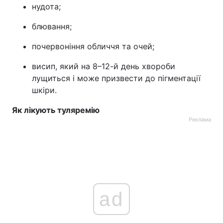
нудота;
блювання;
почервоніння обличчя та очей;
висип, який на 8–12-й день хвороби
лущиться і може призвести до пігментації
шкіри.
Як лікують туляремію
Реклама
ad