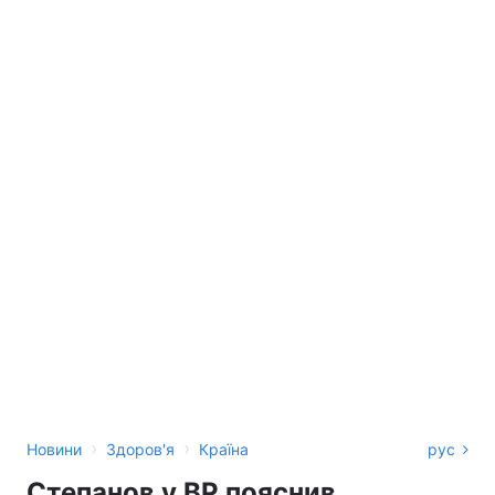
›
›
Новини
Здоров'я
Країна
рус
Степанов у ВР пояснив