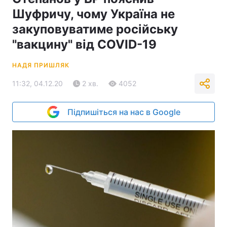
Шуфричу, чому Україна не
закуповуватиме російську
"вакцину" від COVID-19
НАДЯ ПРИШЛЯК
11:32, 04.12.20
2 хв.
4052
Підпишіться на нас в Google