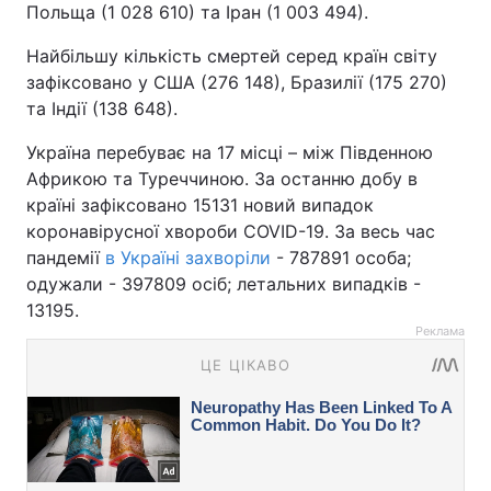
Польща (1 028 610) та Іран (1 003 494).
Найбільшу кількість смертей серед країн світу
зафіксовано у США (276 148), Бразилії (175 270)
та Індії (138 648).
Україна перебуває на 17 місці – між Південною
Африкою та Туреччиною. За останню добу в
країні зафіксовано 15131 новий випадок
коронавірусної хвороби COVID-19. За весь час
пандемії
в Україні захворіли
- 787891 особа;
одужали - 397809 осіб; летальних випадків -
13195.
Реклама