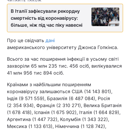
ЧИТАЙТЕ ТАКОЖ
В Італії зафіксували рекордну
смертність від коронавірусу:
більше, ніж під час піку навесні
Про це свідчать
дані
американського університету Джонса Гопкінса.
Всього за час поширення інфекції в усьому світі
захворіли 65 млн 235 тис. 456 осіб, вилікувалися
41 млн 956 тис 894 осіб.
Країнами з найбільшим поширенням
коронавірусу залишаються США (14 143 801),
Індія (9 571 559), Бразилія (6 487 084), Росія
(2 354 934), Франція (2 310 271), Велика Британія
(1 678 418), Іспанія (1 675 902), Італія (1 664 829),
Аргентина (1 447 732), Колумбія (1 343 322),
Мексика (1 133 613), Німеччина (1 128 742),