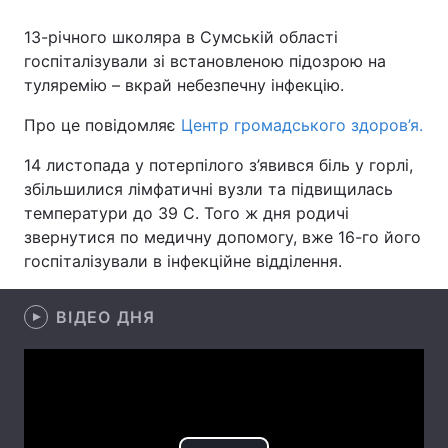
13-річного школяра в Сумській області
госпіталізували зі встановленою підозрою на
туляремію – вкрай небезпечну інфекцію.
Головна
Війна
Про це повідомляє
Центр громадського здоров’я.
Україна
Політика
14 листопада у потерпілого з’явився біль у горлі,
Економіка
Світ
збільшилися лімфатичні вузли та підвищилась
температури до 39 С. Того ж дня родичі
Спорт
Наука
звернутися по медичну допомогу, вже 16-го його
госпіталізували в інфекційне відділення.
Техно і зв'язок
Лайт
Зброя
Інциденти
ВІДЕО ДНЯ
Здоров'я
Туризм
Цікавинки
Погода
Екологія
Регіони