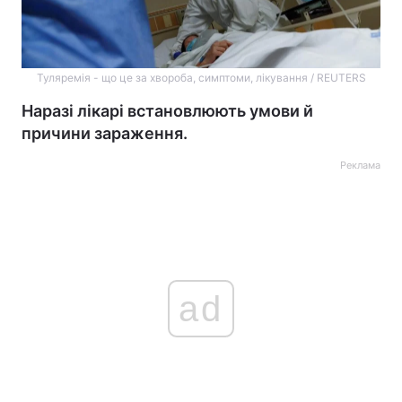
Туляремія - що це за хвороба, симптоми, лікування / REUTERS
Наразі лікарі встановлюють умови й
причини зараження.
Реклама
ad