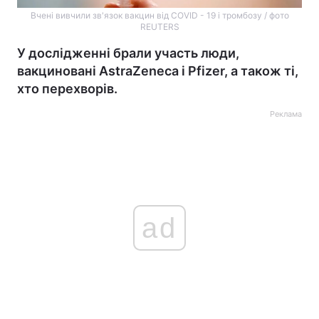
Вчені вивчили зв'язок вакцин від COVID - 19 і тромбозу / фото
REUTERS
У дослідженні брали участь люди,
вакциновані AstraZeneca і Pfizer, а також ті,
хто перехворів.
Реклама
ad