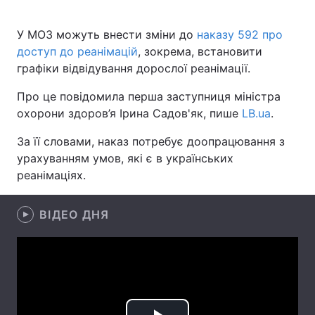
У МОЗ можуть внести зміни до
наказу 592 про
доступ до реанімацій
, зокрема, встановити
Головна
Війна
графіки відвідування дорослої реанімації.
Україна
Політика
Про це повідомила перша заступниця міністра
охорони здоров’я Ірина Садов'як, пише
LB.ua
.
Економіка
Світ
За її словами, наказ потребує доопрацювання з
Спорт
Наука
урахуванням умов, які є в українських
реанімаціях.
Техно і зв'язок
Лайт
ВІДЕО ДНЯ
Зброя
Інциденти
Здоров'я
Туризм
Цікавинки
Погода
Екологія
Регіони