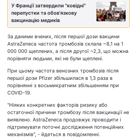
У Франції затвердили "ковідні"
перепустки та обов'язкову
вакцинацію медиків
За даними вчених, після першої дози вакцини
AstraZeneca частота тромбозів склала ~8,1 на 1
000 000 щеплених, а після другої ~2,3, що можна
порівняти людьми, які не були щеплені.
При цьому частота венозних тромбозів після
першої дози Pfizer збільшилася в 1,3 раза в
порівнянні з восьмикратним збільшенням при
COVID-19.
"Ніяких конкретних факторів ризику або
остаточної причини тромбозу після вакцинації не
виявлено. AstraZeneca продовжує проводити і
підтримувати поточні дослідження потенційних
механізмів", - йдеться в повідомленні.