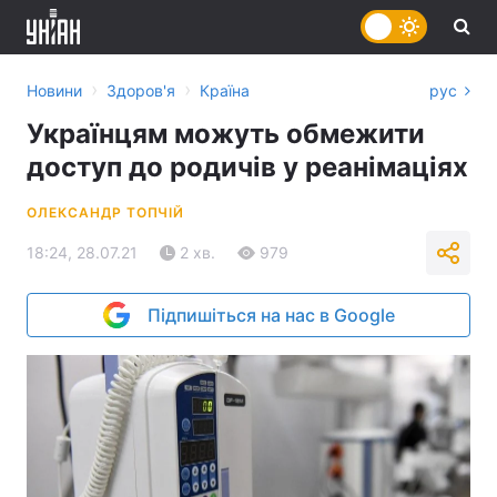
›
›
Новини
Здоров'я
Країна
рус
Українцям можуть обмежити
доступ до родичів у реанімаціях
ОЛЕКСАНДР ТОПЧІЙ
18:24, 28.07.21
2 хв.
979
Підпишіться на нас в Google