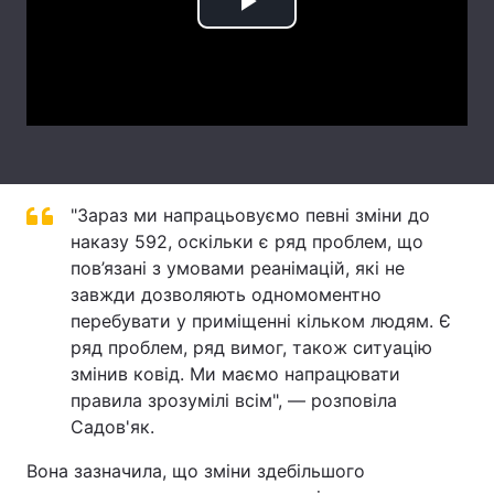
Play
Лонгріди
Video
Відео з Youtube
Статті
Інтерв'ю
Думки
Архів
Вакансії
"Зараз ми напрацьовуємо певні зміни до
наказу 592, оскільки є ряд проблем, що
Контакти
пов’язані з умовами реанімацій, які не
завжди дозволяють одномоментно
Послуги
перебувати у приміщенні кільком людям. Є
ряд проблем, ряд вимог, також ситуацію
змінив ковід. Ми маємо напрацювати
правила зрозумілі всім", — розповіла
Садов'як.
Вона зазначила, що зміни здебільшого