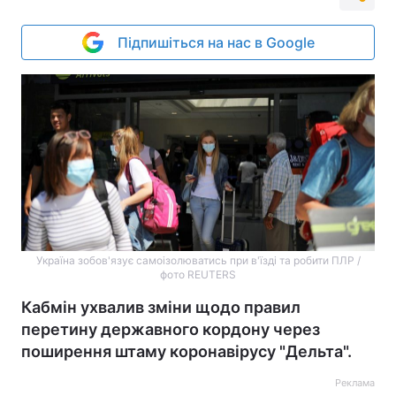
Підпишіться на нас в Google
Україна зобов'язує самоізолюватись при в'їзді та робити ПЛР /
фото REUTERS
Кабмін ухвалив зміни щодо правил
перетину державного кордону через
поширення штаму коронавірусу "Дельта".
Реклама