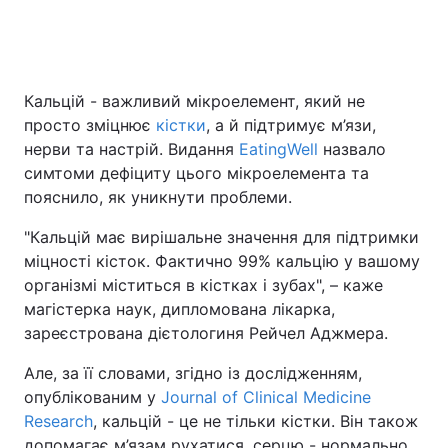
Кальцій - важливий мікроелемент, який не
просто зміцнює
кістки
, а й підтримує м’язи,
нерви та настрій. Видання
EatingWell
назвало
симтоми дефіциту цього мікроелемента та
пояснило, як уникнути проблеми.
"Кальцій має вирішальне значення для підтримки
міцності кісток. Фактично 99% кальцію у вашому
організмі міститься в кістках і зубах", – каже
магістерка наук, дипломована лікарка,
зареєстрована дієтологиня Рейчел Аджмера.
Але, за її словами, згідно із дослідженням,
опублікованим у
Journal of Clinical Medicine
Research
, кальцій - це не тільки кістки. Він також
допомагає м’язам рухатися, серцю - нормально