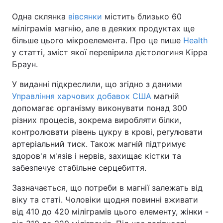
Одна склянка
вівсянки
містить близько 60
міліграмів магнію, але в деяких продуктах ще
більше цього мікроелемента. Про це пише
Health
Головна
Війна
у статті, зміст якої перевірила дієтологиня Кірра
Браун.
Україна
Політика
У виданні підкреслили, що згідно з даними
Економіка
Світ
Управління харчових добавок США
магній
допомагає організму виконувати понад 300
Спорт
Наука
різних процесів, зокрема виробляти білки,
Техно і зв'язок
Лайт
контролювати рівень цукру в крові, регулювати
артеріальний тиск. Також магній підтримує
Зброя
Інциденти
здоров'я м'язів і нервів, захищає кістки та
забезпечує стабільне серцебиття.
Здоров'я
Туризм
Зазначається, що потреби в магнії залежать від
Цікавинки
Погода
віку та статі. Чоловіки щодня повинні вживати
від 410 до 420 міліграмів цього елементу, жінки -
Екологія
Регіони