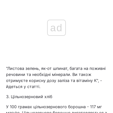
ad
"Листова зелень, як-от шпинат, багата на поживні
речовини та необхідні мінерали. Ви також
отримуєте корисну дозу заліза та вітаміну К", -
йдеться у статті.
3. Цільнозерновий хліб
У 100 грамах цільнозернового борошна - 117 мг
магнію. Цільнозернове борошно виготовляється з