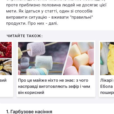
проте приблизно половина людей не досягає цієї
Тема оформлення
мети. Як ідеться у статті, один зі способів
виправити ситуацію - вживати "правильні"
продукти. Про них - далі.
ЧИТАЙТЕ ТАКОЖ:
овий
Про це майже ніхто не знає: з чого
Лікарі
насправді виготовляють зефір і чим
Ебола 
він корисний
поширю
1. Гарбузове насіння