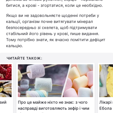
битися, а крові - згортатися, коли це необхідно.
Якщо ви не задовольняєте щоденні потреби у
кальції, організм почне витягувати мінерал
безпосередньо зі скелета, щоб підтримувати
стабільний його рівень у крові, пише видання.
Тому потрібно знати, як вчасно помітити дефіцит
кальцію.
ЧИТАЙТЕ ТАКОЖ:
овий
Про це майже ніхто не знає: з чого
Лікарі
насправді виготовляють зефір і чим
Ебола 