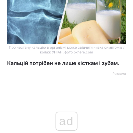
Про нестачу кальцію в організмі може свідчити низка симптомів /
колаж УНІАН, фото pxhere.com
Кальцій потрібен не лише кісткам і зубам.
Реклама
ad