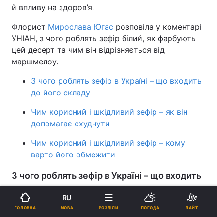
й впливу на здоров’я.
Флорист
Мирослава Югас
розповіла у коментарі
УНІАН, з чого роблять зефір білий, як фарбують
цей десерт та чим він відрізняється від
маршмелоу.
З чого роблять зефір в Україні – що входить
до його складу
Чим корисний і шкідливий зефір – як він
допомагає схуднути
Чим корисний і шкідливий зефір – кому
варто його обмежити
З чого роблять зефір в Україні – що входить
до його складу
RU
МОВА
ГОЛОВНА
РОЗДІЛИ
ПОГОДА
ЛАЙТ
За словами кондитерки, класичний зефір