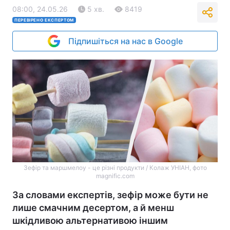
08:00, 24.05.26
5 хв.
8419
ПЕРЕВІРЕНО ЕКСПЕРТОМ
Підпишіться на нас в Google
Зефір та маршмелоу - це різні продукти / Колаж УНIАН, фото
magnific.com
За словами експертів, зефір може бути не
лише смачним десертом, а й менш
шкідливою альтернативою іншим