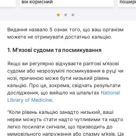
він корисний
поширю
Видання назвало 5 ознак того, що ваш організм
можете не отримувати достатньо кальцію.
1. М'язові судоми та посмикування
Якщо ви регулярно відчуваєте раптові м’язові
судоми або незрозумілі посмикування в руці чи
нозі, причиною може бути низький рівень
кальцію. Про це, зокрема, свідчать результати
дослідження, що вийшло на шпальтах
National
Library of Medicine
.
"Коли рівень кальцію занадто низький, ваші
нерви можуть стати надто чутливими та надто
легко посилати сигнали, що призводить до
мимовільного напруження або спазму м’язів. Це