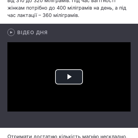
від 310 до 320 міліграмів. Під час вагітності
жінкам потрібно до 400 міліграмів на день, а під
Лонгріди
час лактації – 360 міліграмів.
Відео з Youtube
Статті
ВІДЕО ДНЯ
Інтерв'ю
Думки
Архів
Вакансії
Контакти
Play
Послуги
Video
Отримати достатню кількість магнію нескладно,