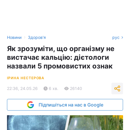
›
Новини
Здоров'я
рус
Як зрозуміти, що організму не
вистачає кальцію: дієтологи
назвали 5 промовистих ознак
ІРИНА НЕСТЕРОВА
22:36, 24.05.26
6 хв.
26140
Підпишіться на нас в Google