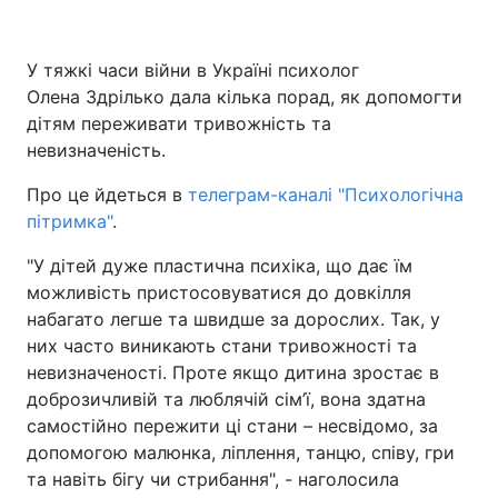
У тяжкі часи війни в Україні психолог
Олена Здрілько дала кілька порад, як допомогти
Головна
Війна
дітям переживати тривожність та
Україна
Політика
невизначеність.
Про це йдеться в
Економіка
телеграм-каналі "Психологічна
Світ
пітримка"
.
Спорт
Наука
"У дітей дуже пластична психіка, що дає їм
можливість пристосовуватися до довкілля
Техно і зв'язок
Лайт
набагато легше та швидше за дорослих. Так, у
Зброя
Інциденти
них часто виникають стани тривожності та
невизначеності. Проте якщо дитина зростає в
Здоров'я
Туризм
доброзичливій та люблячій сім’ї, вона здатна
самостійно пережити ці стани – несвідомо, за
Цікавинки
Погода
допомогою малюнка, ліплення, танцю, співу, гри
та навіть бігу чи стрибання", - наголосила
Екологія
Регіони