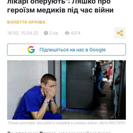
лікарі оперують": Ляшко про
героїзм медиків під час війни
ВІОЛЕТТА ОРЛОВА
16:00, 15.04.22
2 хв.
4214
Підпишіться на нас в Google
Ляшко розповів про роботу медиків в умовах війни / фото REUTERS