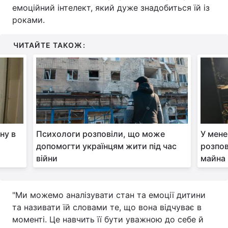
емоційний інтелект, який дуже знадобиться їй із
Тема оформлення
роками.
ЧИТАЙТЕ ТАКОЖ:
ну в
Психологи розповіли, що може
У мене
допомогти українцям жити під час
розпов
війни
майна 
"Ми можемо аналізувати стан та емоції дитини
та називати їй словами те, що вона відчуває в
моменті. Це навчить її бути уважною до себе й