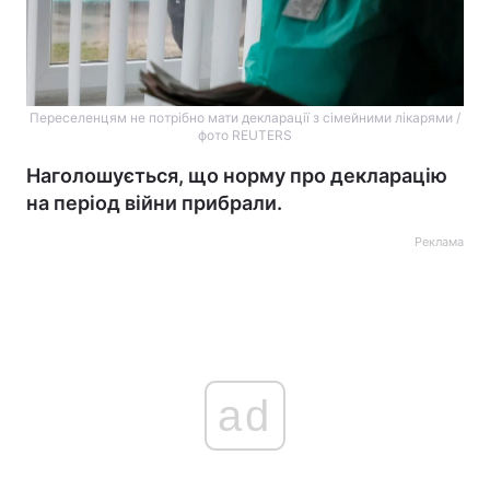
Переселенцям не потрібно мати декларації з сімейними лікарями /
фото REUTERS
Наголошується, що норму про декларацію
на період війни прибрали.
Реклама
ad