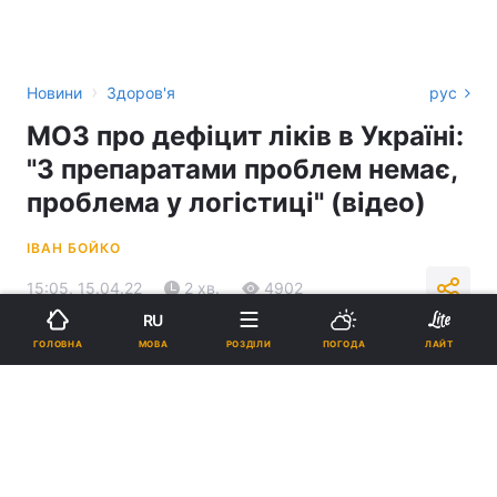
›
Новини
Здоров'я
рус
МОЗ про дефіцит ліків в Україні:
"З препаратами проблем немає,
проблема у логістиці" (відео)
ІВАН БОЙКО
15:05, 15.04.22
2 хв.
4902
RU
МОВА
ГОЛОВНА
РОЗДІЛИ
ПОГОДА
ЛАЙТ
Підпишіться на нас в Google