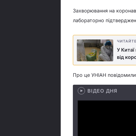
Захворювання на коронаві
лабораторно підтверджен
ЧИТАЙТ
У Китаї
від кор
Про це УНІАН повідомили 
ВІДЕО ДНЯ