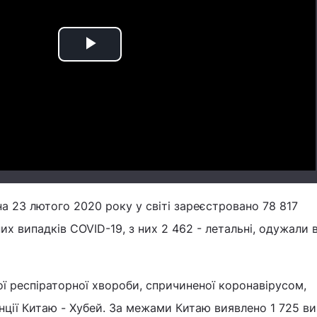
Play
Video
на 23 лютого 2020 року у світі зареєстровано 78 817
х випадків COVID-19, з них 2 462 - летальні, одужали 
рої респіраторної хвороби, спричиненої коронавірусом,
інції Китаю - Хубей. За межами Китаю виявлено 1 725 ви