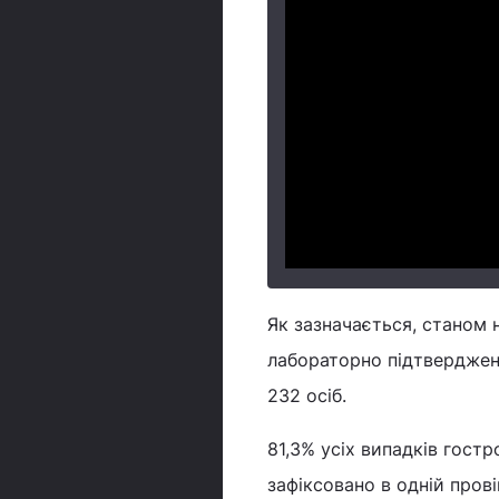
Як зазначається, станом 
лабораторно підтверджени
232 осіб.
81,3% усіх випадків гост
зафіксовано в одній пров