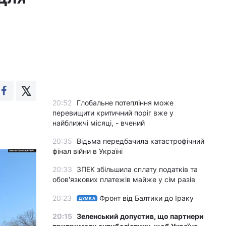
20:52
Глобальне потепління може
перевищити критичний поріг вже у
найближчі місяці, - вчений
20:35
Відьма передбачила катастрофічний
фінал війни в Україні
20:33
ЗПЕК збільшила сплату податків та
обов'язкових платежів майже у сім разів
20:23
Фронт від Балтики до Іраку
ДУМКА
20:15
Зеленський допустив, що партнери