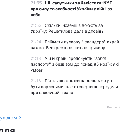
21:55
ШІ, супутники та балістика: NYT
про силу та слабкості України у війні за
небо
21:53
Скільки іноземців воюють за
Україну: Решетилова дала відповідь
21:24
Впіймати пускову "Іскандера" вкрай
важко: Бескрестнов назвав причину
21:13
У цій країні пропонують "золоті
паспорти" з безвізом до понад 85 країн: які
умови
21:13
П'ять чашок кави на день можуть
бути корисними, але експерти попередили
про важливий нюанс
Реклама
русском
для