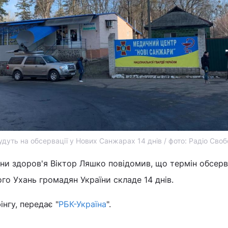
удуть на обсервації у Нових Санжарах 14 днів / фото: Радіо Сво
ни здоров'я Віктор Ляшко повідомив, що термін обсерв
го Ухань громадян України складе 14 днів.
інгу, передає "
РБК-Україна
".