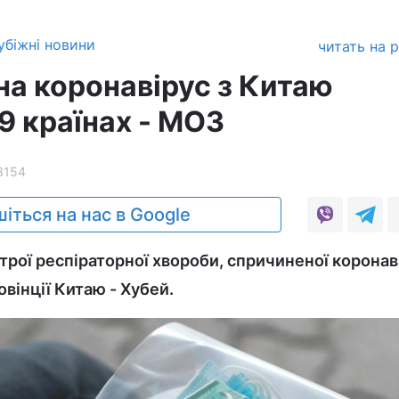
убіжні новини
читать на 
на коронавірус з Китаю
9 країнах - МОЗ
3154
іться на нас в Google
строї респіраторної хвороби, спричиненої коронав
овінції Китаю - Хубей.