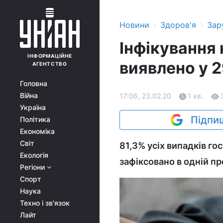
›
›
Новини
Здоров'я
Зар
Інфікування 
ІНФОРМАЦІЙНЕ
виявлено у 2
АГЕНТСТВО
Головна
Війна
17:06, 23.02.20
1 хв.
Україна
Підпиш
Політика
Економіка
Світ
81,3% усіх випадків го
Екологія
зафіксовано в одній пр
Регіони
Спорт
Наука
Техно і зв'язок
Лайт