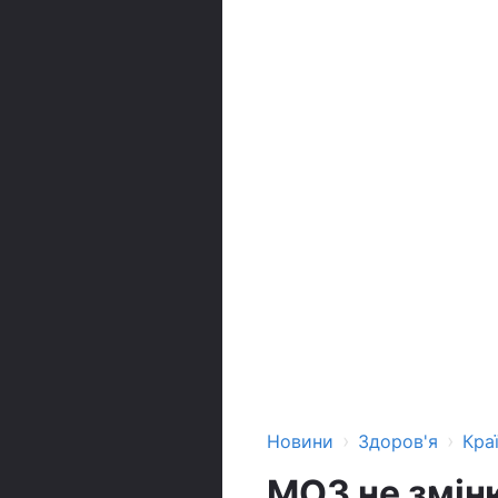
›
›
Новини
Здоров'я
Кра
МОЗ не змін