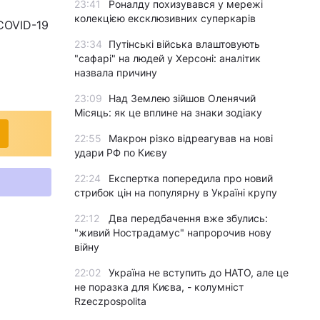
23:41
Роналду похизувався у мережі
колекцією ексклюзивних суперкарів
COVID-19
23:34
Путінські війська влаштовують
"сафарі" на людей у Херсоні: аналітик
назвала причину
23:09
Над Землею зійшов Оленячий
Місяць: як це вплине на знаки зодіаку
22:55
Макрон різко відреагував на нові
удари РФ по Києву
22:24
Експертка попередила про новий
стрибок цін на популярну в Україні крупу
22:12
Два передбачення вже збулись:
"живий Нострадамус" напророчив нову
війну
22:02
Україна не вступить до НАТО, але це
не поразка для Києва, - колумніст
Rzeczpospolita