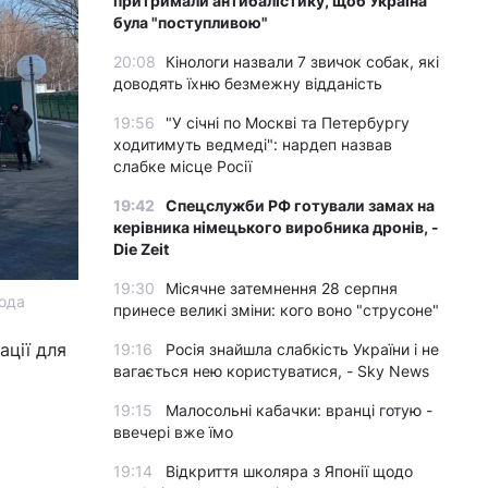
притримали антибалістику, щоб Україна
була "поступливою"
20:08
Кінологи назвали 7 звичок собак, які
доводять їхню безмежну відданість
19:56
"У січні по Москві та Петербургу
ходитимуть ведмеді": нардеп назвав
слабке місце Росії
19:42
Спецслужби РФ готували замах на
керівника німецького виробника дронів, -
Die Zeit
19:30
Місячне затемнення 28 серпня
бода
принесе великі зміни: кого воно "струсоне"
ації для
19:16
Росія знайшла слабкість України і не
вагається нею користуватися, - Sky News
19:15
Малосольні кабачки: вранці готую -
ввечері вже їмо
19:14
Відкриття школяра з Японії щодо