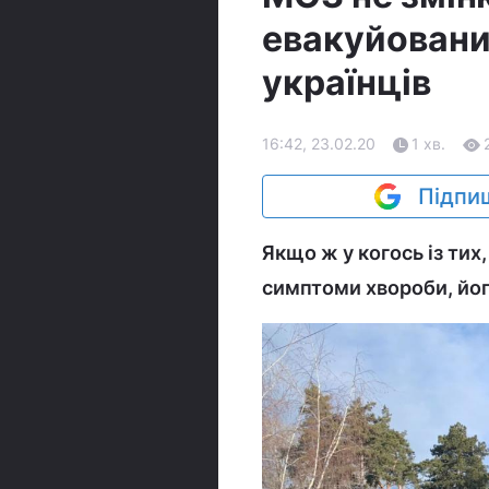
евакуйовани
українців
16:42, 23.02.20
1 хв.
Підпиш
Якщо ж у когось із тих
симптоми хвороби, йог