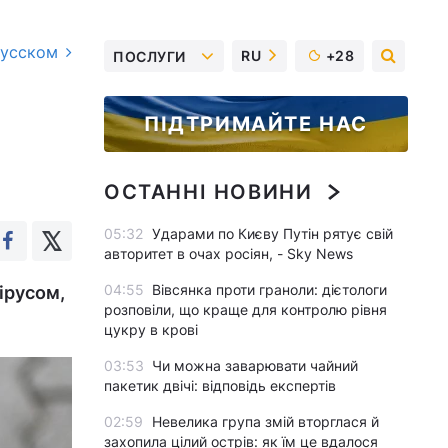
русском
RU
+28
ПОСЛУГИ
ПІДТРИМАЙТЕ НАС
ОСТАННІ НОВИНИ
05:32
Ударами по Києву Путін рятує свій
авторитет в очах росіян, - Sky News
04:55
Вівсянка проти граноли: дієтологи
ірусом,
розповіли, що краще для контролю рівня
цукру в крові
03:53
Чи можна заварювати чайний
пакетик двічі: відповідь експертів
02:59
Невелика група змій вторглася й
захопила цілий острів: як їм це вдалося