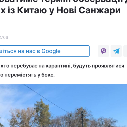
х із Китаю у Нові Санжари
2706
іться на нас в Google
, хто перебуває на карантині, будуть проявлятися
о перемістять у бокс.