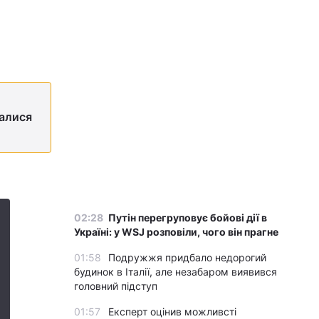
валися
02:28
Путін перегруповує бойові дії в
Україні: у WSJ розповіли, чого він прагне
01:58
Подружжя придбало недорогий
будинок в Італії, але незабаром виявився
головний підступ
01:57
Експерт оцінив можливсті