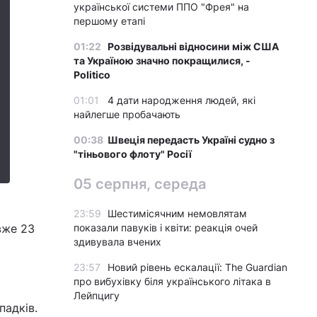
української системи ППО "Фрея" на
першому етапі
01:22
Розвідувальні відносини між США
та Україною значно покращилися, -
Politico
01:01
4 дати народження людей, які
найлегше пробачають
00:38
Швеція передасть Україні судно з
"тіньового флоту" Росії
05 серпня, середа
23:59
Шестимісячним немовлятам
вже 23
показали павуків і квіти: реакція очей
здивувала вчених
23:57
Новий рівень ескалації: The Guardian
про вибухівку біля українського літака в
Лейпцигу
падків.