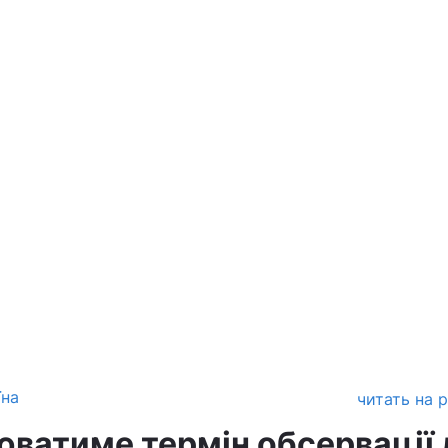
їна
читать на 
юватиме термін обсервації 