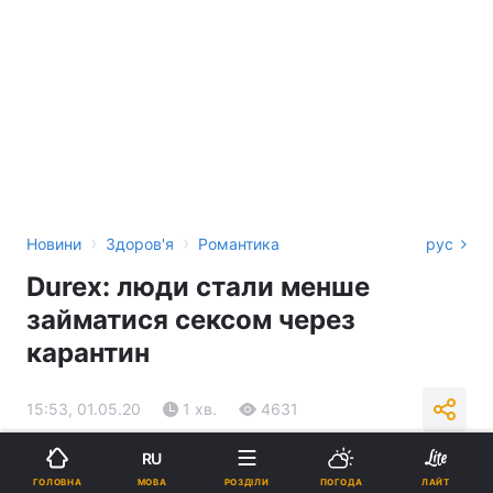
›
›
Новини
Здоров'я
Романтика
рус
Durex: люди стали менше
займатися сексом через
карантин
15:53, 01.05.20
1 хв.
4631
RU
Підпишіться на нас в Google
МОВА
ГОЛОВНА
РОЗДІЛИ
ПОГОДА
ЛАЙТ