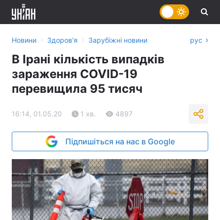
›
›
Новини
Здоров'я
Зарубіжні новини
рус
В Ірані кількість випадків
зараження COVID-19
перевищила 95 тисяч
16:14, 01.05.20
1 хв.
4897
Підпишіться на нас в Google