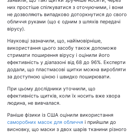
заявили, що такі щитки зручніше носити, через
них простіше спілкуватися з оточуючими, і вони
не дозволяють випадково доторкнутися до свого
обличчя руками (що є одним з шляхів передачі
вірусу).
Науковці зазначили, що, найімовірніше,
використання цього засобу також допоможе
стримати поширення вірусу і оцінили його
ефективність у діапазоні від 68 до 96%. Експерти
додали, що пластмасові щитки можна виробляти
за доступною ціною і швидко поширювати.
При цьому дослідники уточнили, що
ефективність щитків, коли їх носить вже хвора
людина, не вивчалася.
Раніше фізики із США оцінили використання
саморобних масок для обличчя
і прийшли до
висновку, що маски з двох шарів тканини різного