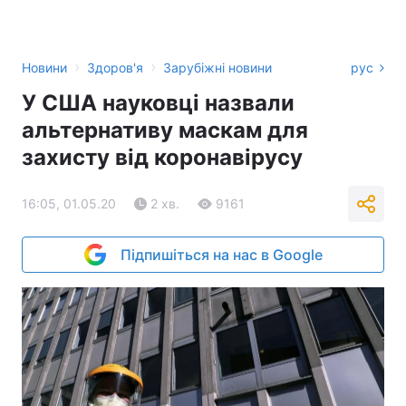
›
›
Новини
Здоров'я
Зарубіжні новини
рус
У США науковці назвали
альтернативу маскам для
захисту від коронавірусу
16:05, 01.05.20
2 хв.
9161
Підпишіться на нас в Google