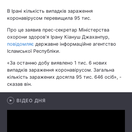
В Ірані кількість випадків зараження
коронавірусом перевищила 95 тис.
Головна
Війна
Про це заявив прес-секретар Міністерства
охорони здоров'я Ірану Кіануш Джаханпур,
Україна
Політика
повідомляє
державне інформаційне агентство
Ісламської Республіки.
Економіка
Світ
«За останню добу виявлено 1 тис. 6 нових
Спорт
Наука
випадків зараження коронавірусом. Загальна
кількість заражених досягла 95 тис. 646 осіб», -
Техно і зв'язок
Лайт
сказав він.
Зброя
Інциденти
ВІДЕО ДНЯ
Здоров'я
Туризм
Цікавинки
Погода
Екологія
Регіони