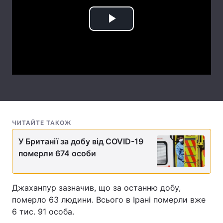
Лонгріди
Play
Відео з Youtube
Статті
Video
Інтерв'ю
Думки
Архів
Вакансії
Контакти
ЧИТАЙТЕ ТАКОЖ
Послуги
У Британії за добу від COVID-19
померли 674 особи
Джаханпур зазначив, що за останню добу,
померло 63 людини. Всього в Ірані померли вже
6 тис. 91 особа.