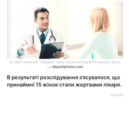
В Італії гінеколог "лікував" своїх пацієнток від ВПЛ сексом / фото
ua.
depositphotos.com
В результаті розслідування з’ясувалося, що
принаймні 15 жінок стали жертвами лікаря.
Реклама