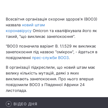
Всесвітня організація охорони здоров'я (ВООЗ)
Головна
Війна
назвала
новий штам
коронавірусу
Omicron та кваліфікувала його як
Україна
Політика
такий, "що викликає занепокоєння".
Економіка
Світ
"ВООЗ позначила варіант B. 1.1.529 як викликає
занепокоєння під назвою "омікрон", - йдеться в
Спорт
Наука
повідомленні
прес-служби ВООЗ
.
Техно і зв'язок
Лайт
В організації підкреслили, що новий штам має
велику кількість мутацій, деякі з яких
Зброя
Інциденти
викликають занепокоєння. Про нього вперше
повідомили ВООЗ з Південної Африки 24
Здоров'я
Туризм
листопада.
Цікавинки
Погода
ВІДЕО ДНЯ
Екологія
Регіони