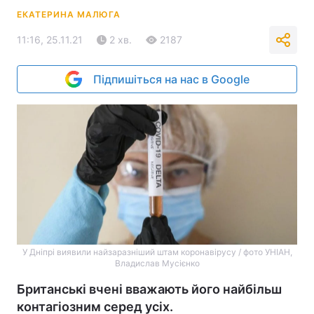
ЕКАТЕРИНА МАЛЮГА
11:16, 25.11.21
2 хв.
2187
Підпишіться на нас в Google
У Дніпрі виявили найзаразніший штам коронавірусу / фото УНІАН,
Владислав Мусієнко
Британські вчені вважають його найбільш
контагіозним серед усіх.