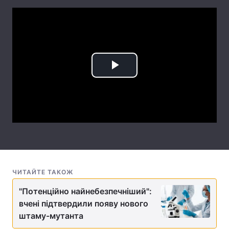
Лонгріди
Відео з Youtube
Статті
Інтерв'ю
Думки
Play
Архів
Вакансії
Video
Контакти
Послуги
ЧИТАЙТЕ ТАКОЖ
"Потенційно найнебезпечніший":
вчені підтвердили появу нового
штаму-мутанта