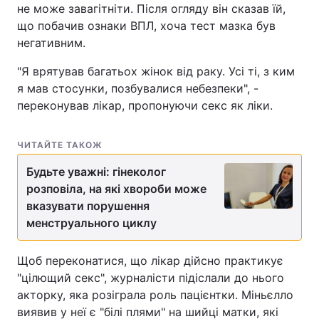
не може завагітніти. Після огляду він сказав їй,
що побачив ознаки ВПЛ, хоча тест мазка був
негативним.
"Я врятував багатьох жінок від раку. Усі ті, з ким
я мав стосунки, позбувалися небезпеки", -
переконував лікар, пропонуючи секс як ліки.
ЧИТАЙТЕ ТАКОЖ
Будьте уважні: гінеколог
розповіла, на які хвороби може
вказувати порушення
менструального циклу
Щоб переконатися, що лікар дійсно практикує
"цілющий секс", журналісти підіслали до нього
акторку, яка розіграла роль пацієнтки. Міньєлло
виявив у неї є "білі плями" на шийці матки, які