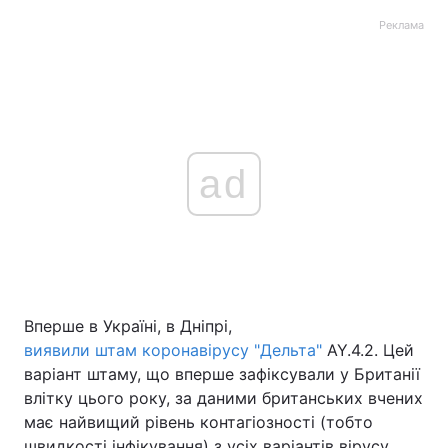
Реклама
ad
Вперше в Україні, в Дніпрі,
виявили штам коронавірусу "Дельта"
AY.4.2. Цей
варіант штаму, що вперше зафіксували у Британії
влітку цього року, за даними британських вчених
має найвищий рівень контагіозності (тобто
швидкості інфікування) з усіх варіантів вiрусу