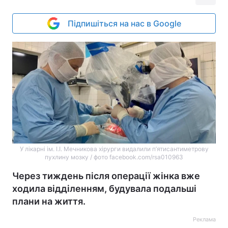
Підпишіться на нас в Google
У лікарні ім. І.І. Мечникова хірурги видалили п’ятисантиметрову
пухлину мозку / фото facebook.com/rsa010963
Через тиждень після операції жінка вже
ходила відділенням, будувала подальші
плани на життя.
Реклама