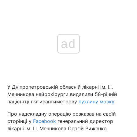
ad
У Дніпропетровській обласній лікарні ім. І.І.
Мечникова нейрохірурги видалили 58-річній
пацієнтці п’ятисантиметрову
пухлину мозку
.
Про надскладну операцію розказав на своїй
сторінці у
Facebook
генеральний директор
лікарні ім. І.І. Мечникова Сергій Риженко