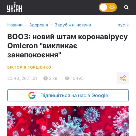
›
›
Новини
Здоров'я
Зарубіжні новини
рус
ВООЗ: новий штам коронавірусу
Omicron "викликає
занепокоєння"
ВІКТОРІЯ ГОРДІЄНКО
20:48, 26.11.21
2 хв.
10495
Підпишіться на нас в Google