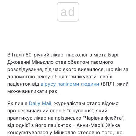
ad
В Італії 60-річний лікар-гінеколог з міста Барі
Джованні Міньєлло став об’єктом таємного
розслідування, під час якого виявилося, що він за
допомогою сексу обіцяв "вилікувати" своїх
пацієнток від
вірусу папіломи людини
(ВПЛ), який
може викликати рак.
Як пише
Daily Mail
, журналістам стало відомо
про незвичайний спосіб "лікування", який
практикує лікар на прізвисько "Чарівна флейта",
від однієї з його пацієнток - Анни-Марії. Жінка
консультувалася у Міньєлло стосовно того, що