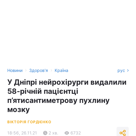
›
›
Новини
Здоров'я
Країна
рус
У Дніпрі нейрохірурги видалили
58-річній пацієнтці
п’ятисантиметрову пухлину
мозку
ВІКТОРІЯ ГОРДІЄНКО
18:56, 26.11.21
2 хв.
6732