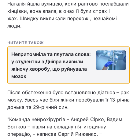
Наталія йшла вулицею, коли раптово послабшали
кінцівки, вона впала, в очах її були страх і
жах. Швидку викликали перехожі, незнайомі
люди.
ЧИТАЙТЕ ТАКОЖ
Непритомніла та плутала слова:
у студентки з Дніпра виявили
жіночу хворобу, що руйнувала
мозок
Після обстеження було встановлено діагноз – рак
мозку. Увесь час біля жінки перебували її 13-річна
донька та 29-річний син.
"Команда нейрохірургів – Андрей Сірко, Вадим
Ботіков – пішли на складну п’ятигодинну
операцію, – написав Сергій Риженко. –