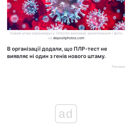
Новий штам коронавірусу Omicron викликає занепокоєння / фото
ua.
depositphotos.com
В організації додали, що ПЛР-тест не
виявляє ні один з генів нового штаму.
Реклама
ad