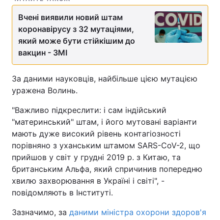
Вчені виявили новий штам
коронавірусу з 32 мутаціями,
який може бути стійкішим до
вакцин - ЗМІ
За даними науковців, найбільше цією мутацією
уражена Волинь.
"Важливо підкреслити: і сам індійський
"материнський" штам, і його мутовані варіанти
мають дуже високий рівень контагіозності
порівняно з уханським штамом SARS-CoV-2, що
прийшов у світ у грудні 2019 р. з Китаю, та
британським Альфа, який спричинив попередню
хвилю захворювання в Україні і світі", -
повідомляють в Інституті.
Зазначимо, за
даними міністра охорони здоров'я