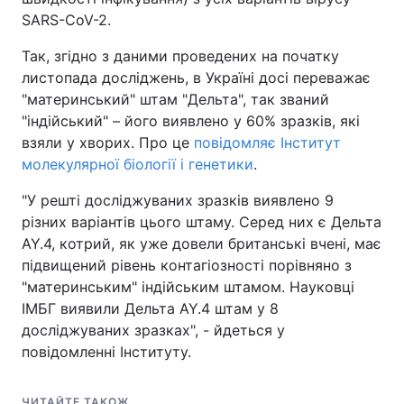
SARS-CoV-2.
Так, згідно з даними проведених на початку
листопада досліджень, в Україні досі переважає
"материнський" штам "Дельта", так званий
"індійський" – його виявлено у 60% зразків, які
взяли у хворих. Про це
повідомляє Інститут
молекулярної біології і генетики
.
"У решті досліджуваних зразків виявлено 9
різних варіантів цього штаму. Серед них є Дельта
AY.4, котрий, як уже довели британські вчені, має
підвищений рівень контагіозності порівняно з
"материнським" індійським штамом. Науковці
ІМБГ виявили Дельта AY.4 штам у 8
досліджуваних зразках", - йдеться у
повідомленні Інституту.
ЧИТАЙТЕ ТАКОЖ