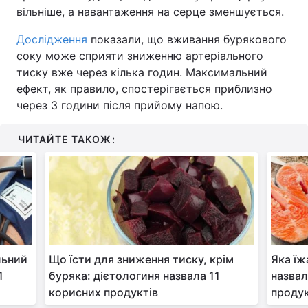
вільніше, а навантаження на серце зменшується.
Дослідження
показали, що вживання бурякового
соку може сприяти зниженню артеріального
тиску вже через кілька годин. Максимальний
ефект, як правило, спостерігається приблизно
через 3 години після прийому напою.
ЧИТАЙТЕ ТАКОЖ:
льний
Що їсти для зниження тиску, крім
Яка їж
1
буряка: дієтологиня назвала 11
назвал
корисних продуктів
проду