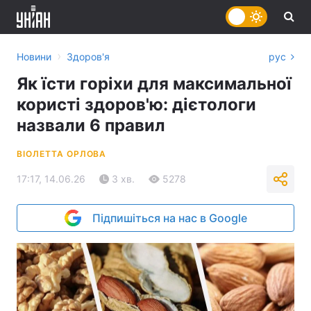
›
Новини
Здоров'я
рус
Як їсти горіхи для максимальної
користі здоров'ю: дієтологи
назвали 6 правил
ВІОЛЕТТА ОРЛОВА
17:17, 14.06.26
3 хв.
5278
Підпишіться на нас в Google