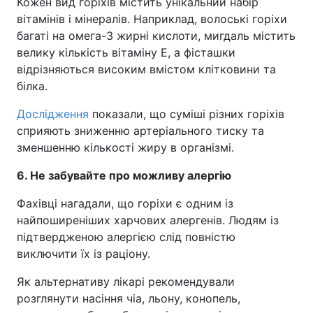
Кожен вид горіхів містить унікальний набір
вітамінів і мінералів. Наприклад, волоські горіхи
багаті на омега-3 жирні кислоти, мигдаль містить
велику кількість вітаміну Е, а фісташки
відрізняються високим вмістом клітковини та
білка.
Дослідження
показали, що суміші різних горіхів
сприяють зниженню артеріального тиску та
зменшенню кількості жиру в організмі.
6. Не забувайте про можливу алергію
Фахівці нагадали, що горіхи є одним із
найпоширеніших харчових алергенів. Людям із
підтвердженою алергією слід повністю
виключити їх із раціону.
Як альтернативу лікарі рекомендували
розглянути насіння чіа, льону, конопель,