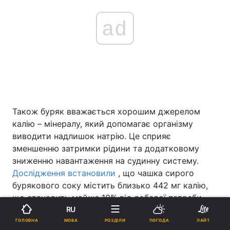
ad
Також буряк вважається хорошим джерелом
калію – мінералу, який допомагає організму
виводити надлишок натрію. Це сприяє
зменшенню затримки рідини та додатковому
зниженню навантаження на судинну систему.
Дослідження встановили
, що чашка сирого
бурякового соку містить близько 442 мг калію,
що становить майже 10% від добової потреби.
RU
Інші поради дієтологів, як боротися з
МОВА
ГОЛОВНА
РОЗДІЛИ
ПОГОДА
ЛАЙТ