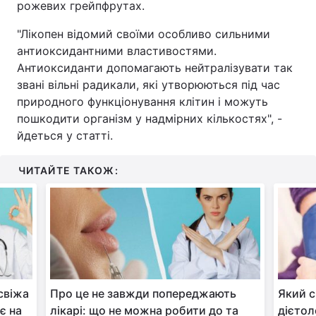
рожевих грейпфрутах.
"Лікопен відомий своїми особливо сильними
антиоксидантними властивостями.
Антиоксиданти допомагають нейтралізувати так
звані вільні радикали, які утворюються під час
природного функціонування клітин і можуть
пошкодити організм у надмірних кількостях", -
йдеться у статті.
ЧИТАЙТЕ ТАКОЖ:
свіжа
Про це не завжди попереджають
Який с
є на
лікарі: що не можна робити до та
дієтол