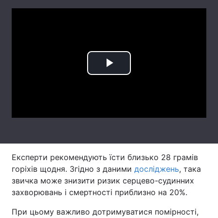
Лонгріди
Відео з Youtube
Статті
Інтерв'ю
Думки
Play
Архів
Вакансії
Video
Контакти
Послуги
Експерти рекомендують їсти близько 28 грамів
горіхів щодня. Згідно з даними
досліджень
, така
звичка може знизити ризик серцево-судинних
захворювань і смертності приблизно на 20%.
При цьому важливо дотримуватися помірності,