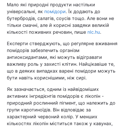
Мало які природні продукти настільки
універсальні, як
помідори
. Їх додають до
бутербродів, салатів, соусів тощо. Але вони не
тільки смачні, але й корисні завдяки великій
кількості поживних речовин, пише
nlc.hu
.
Експерти стверджують, що регулярне вживання
помідорів забезпечить організм
антиоксидантами, які можуть відігравати
важливу роль у захисті клітин. Найцікавіше те,
що в деяких випадках варені помідори можуть
бути навіть кориснішими, ніж сирі.
Як зазначається, одним із найвідоміших
активних інгредієнтів помідорів є лікопін -
природний рослинний пігмент, що належить до
групи каротиноїдів. Він відповідає за
характерний червоний колір. У менших
кількостях лікопін міститься також у кавунах,