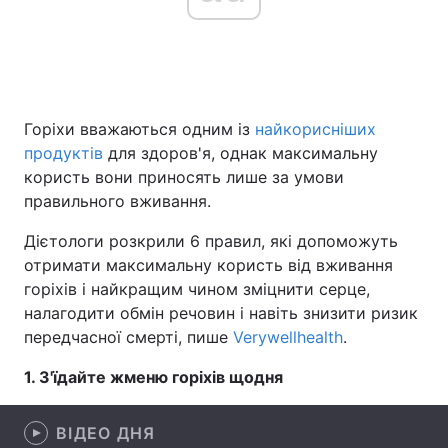
Головна
Війна
Горіхи вважаються одним із
найкорисніших
Україна
Політика
продуктів
для здоров'я, однак максимальну
Економіка
Світ
користь вони приносять лише за умови
правильного вживання.
Спорт
Наука
Дієтологи розкрили 6 правил, які допоможуть
Техно і зв'язок
Лайт
отримати максимальну користь від вживання
горіхів і найкращим чином зміцнити серце,
Зброя
Інциденти
налагодити обмін речовин і навіть знизити ризик
передчасної смерті, пише
Verywellhealth
.
Здоров'я
Туризм
1. З'їдайте жменю горіхів щодня
Цікавинки
Погода
ВІДЕО ДНЯ
Екологія
Регіони