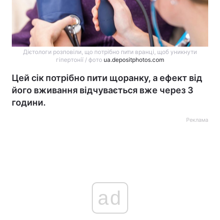
Дієтологи розповіли, що потрібно пити вранці, щоб уникнути
гіпертонії / фото
ua.depositphotos.com
Цей сік потрібно пити щоранку, а ефект від
його вживання відчувається вже через 3
години.
Реклама
ad