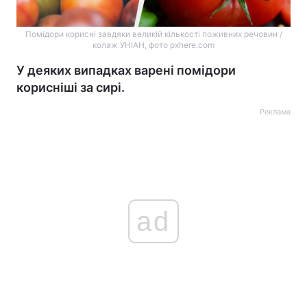
Помідори корисні завдяки великій кількості поживних речовин /
колаж УНІАН, фото pxhere.com
У деяких випадках варені помідори
корисніші за сирі.
Реклама
ad