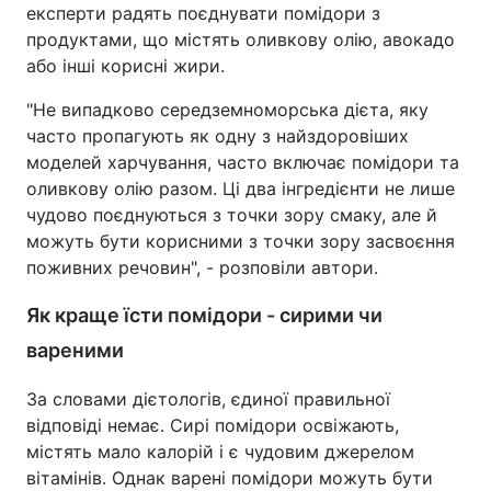
експерти радять поєднувати помідори з
продуктами, що містять оливкову олію, авокадо
або інші корисні жири.
"Не випадково середземноморська дієта, яку
часто пропагують як одну з найздоровіших
моделей харчування, часто включає помідори та
оливкову олію разом. Ці два інгредієнти не лише
чудово поєднуються з точки зору смаку, але й
можуть бути корисними з точки зору засвоєння
поживних речовин", - розповіли автори.
Як краще їсти помідори - сирими чи
вареними
За словами дієтологів, єдиної правильної
відповіді немає. Сирі помідори освіжають,
містять мало калорій і є чудовим джерелом
вітамінів. Однак варені помідори можуть бути