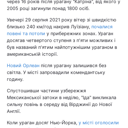
через 16 років після урагану "Катріна", від якого у
2005 році загинули понад 1800 осіб.
Увечері 29 серпня 2021 року вітер зі швидкістю
близько 240 км/год накрив Луїзіану,
почалися
повені та потопи
у прибережних зонах. Ураган
досягав четвертого ступеня з п'яти можливих і
був названий п'ятим найпотужнішим ураганом в
американській історії.
Новий Орлеан
після урагану залишився без
світла. У місті запровадили комендантську
годину.
Спустошивши частини узбережжя
Мексиканської затоки в неділю, "Іда" викликала
сильну повінь в середу від Вірджинії до Нової
Англії.
Коли ураган досяг Нью-Йорка,
у місті оголосили