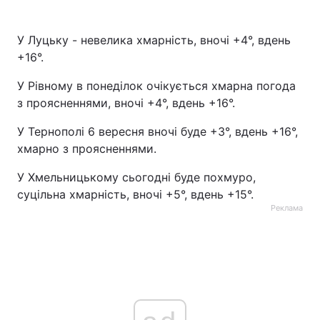
У Луцьку - невелика хмарність, вночі +4°, вдень
+16°.
У Рівному в понеділок очікується хмарна погода
з проясненнями, вночі +4°, вдень +16°.
У Тернополі 6 вересня вночі буде +3°, вдень +16°,
хмарно з проясненнями.
У Хмельницькому сьогодні буде похмуро,
суцільна хмарність, вночі +5°, вдень +15°.
Реклама