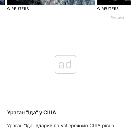
© REUTERS
© REUTERS
Реклама
ad
Ураган "Іда" у США
Ураган "Іда" вдарив по узбережжю США рівно