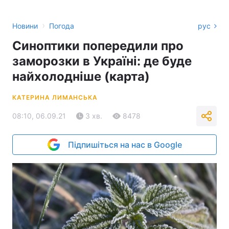
›
Новини
Погода
рус
Синоптики попередили про
заморозки в Україні: де буде
найхолодніше (карта)
КАТЕРИНА ЛИМАНСЬКА
08:10, 06.09.21
3 хв.
8478
Підпишіться на нас в Google