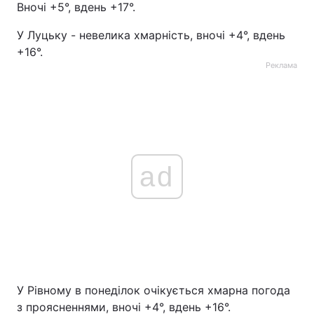
Вночі +5°, вдень +17°.
У Луцьку - невелика хмарність, вночі +4°, вдень
+16°.
Реклама
ad
У Рівному в понеділок очікується хмарна погода
з проясненнями, вночі +4°, вдень +16°.