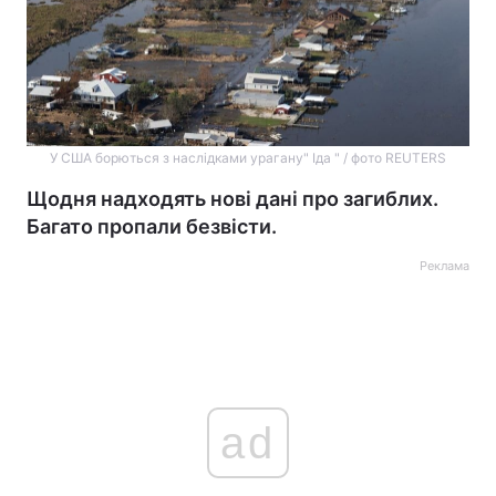
У США борються з наслідками урагану" Іда " / фото REUTERS
Щодня надходять нові дані про загиблих.
Багато пропали безвісти.
Реклама
ad