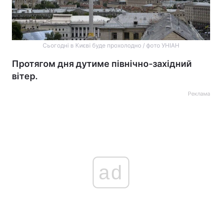
Сьогодні в Києві буде прохолодно / фото УНІАН
Протягом дня дутиме північно-західний
вітер.
Реклама
ad