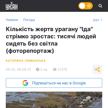
›
Новини
Погода
рус
Кількість жертв урагану "Іда"
стрімко зростає: тисячі людей
сидять без світла
(фоторепортаж)
КАТЕРИНА ЛИМАНСЬКА
09:22, 06.09.21
2 хв.
21270
Підпишіться на нас в Google