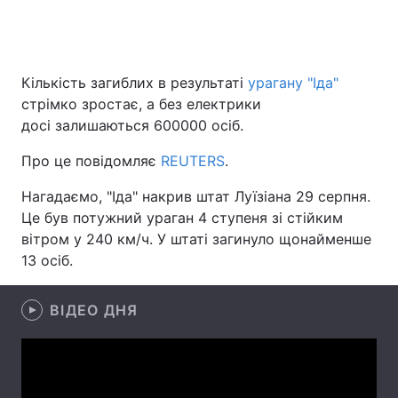
Головна
Війна
Кількість загиблих в результаті
урагану "Іда"
стрімко зростає, а без електрики
Україна
Політика
досі залишаються 600000 осіб.
Економіка
Світ
Про це повідомляє
REUTERS
.
Спорт
Наука
Нагадаємо, "Іда" накрив штат Луїзіана 29 серпня.
Це був потужний ураган 4 ступеня зі стійким
Техно і зв'язок
Лайт
вітром у 240 км/ч. У штаті загинуло щонайменше
13 осіб.
Зброя
Інциденти
ВІДЕО ДНЯ
Здоров'я
Туризм
Цікавинки
Погода
Екологія
Регіони