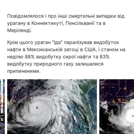
Повідомлялося і про інші смертельні випадки від
урагану в Коннектикуті, Пенсільванії та в
Меріленді.
Крім цього ураган "Іда" паралізував видобуток
нафти в Мексиканській затоці в США, і станом на
неділю 88% видобутку сирої нафти та 83%
видобутку природного газу залишалися
припиненими.