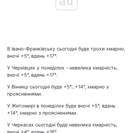
ad
В Івано-Франківську сьогодні буде трохи хмарно,
вночі +5°, вдень +17°.
У Чернівцях у понеділок - невелика хмарність,
вночі +5°, вдень +17°.
У Вінниці сьогодні буде +5°...+14°, хмарно з
проясненнями.
У Житомирі в понеділок буде вночі +5°, вдень
+14°, хмарно з проясненнями.
У Черкасах сьогодні буде невелика хмарність,
вночі +4°, вдень +16°.