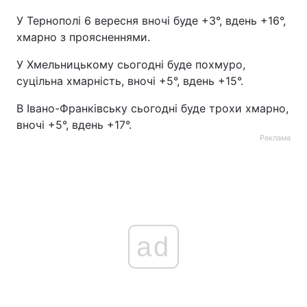
У Тернополі 6 вересня вночі буде +3°, вдень +16°,
хмарно з проясненнями.
У Хмельницькому сьогодні буде похмуро,
суцільна хмарність, вночі +5°, вдень +15°.
В Івано-Франківську сьогодні буде трохи хмарно,
вночі +5°, вдень +17°.
Реклама
ad