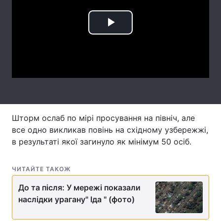
Лонгріди
Play
Відео з Youtube
Статті
Video
Інтерв'ю
Думки
Архів
Вакансії
Контакти
Шторм ослаб по мірі просування на північ, але
все одно викликав повінь на східному узбережжі,
Послуги
в результаті якої загинуло як мінімум 50 осіб.
ЧИТАЙТЕ ТАКОЖ
До та після: У мережі показали
наслідки урагану" Іда " (фото)