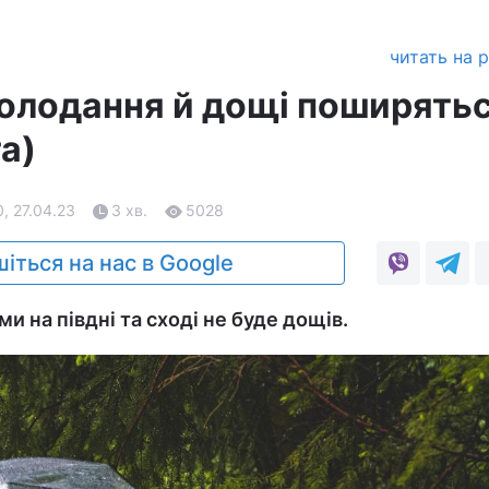
читать на 
холодання й дощі поширятьс
та)
, 27.04.23
3 хв.
5028
іться на нас в Google
ми на півдні та сході не буде дощів.