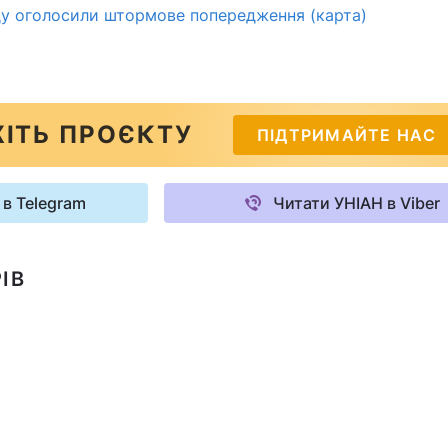
оду оголосили штормове попередження (карта)
ІТЬ ПРОЄКТУ
ПІДТРИМАЙТЕ НАС
 в Telegram
Читати УНІАН в Viber
ІВ