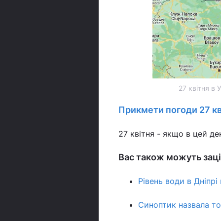
27 квітня в 
Прикмети погоди 27 кв
27 квітня - якщо в цей де
Вас також можуть заці
Рівень води в Дніпрі
Синоптик назвала точ