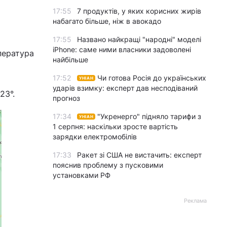
17:55
7 продуктів, у яких корисних жирів
набагато більше, ніж в авокадо
17:55
Названо найкращі "народні" моделі
iPhone: саме ними власники задоволені
пература
найбільше
17:52
Чи готова Росія до українських
УНІАН
ударів взимку: експерт дав несподіваний
23°.
прогноз
17:34
"Укренерго" підняло тарифи з
УНІАН
1 серпня: наскільки зросте вартість
зарядки електромобілів
17:33
Ракет зі США не вистачить: експерт
пояснив проблему з пусковими
установками РФ
Реклама