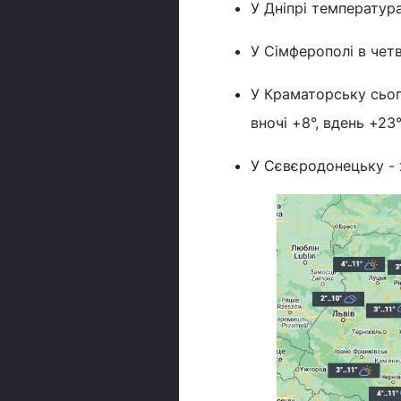
У Дніпрі температура
У Сімферополі в четв
У Краматорську сьог
вночі +8°, вдень +23°
У Сєвєродонецьку - 