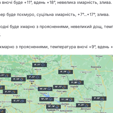
 вночі буде +11°, вдень +18°, невелика хмарність, злива.
ер буде похмуро, суцільна хмарність, +7°...+17°, злива.
одні буде хмарно з проясненнями, невеликий дощ, тем
.
хмарно з проясненнями, температура вночі +9°, вдень +