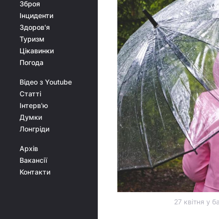
Зброя
Інциденти
Здоров'я
Туризм
Цікавинки
Погода
Відео з Youtube
Статті
Інтерв'ю
Думки
Лонгріди
Архів
Вакансії
Контакти
27 квітня у б