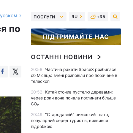
русском
RU
+35
ПОСЛУГИ
я по
ПІДТРИМАЙТЕ НАС
ОСТАННІ НОВИНИ
20:58
Частина ракети SpaceX розбилася
об Місяць: вчені розповіли про побачене в
телескоп
20:52
Китай оточив пустелю деревами:
через роки вона почала поглинати більше
CO₂
20:49
"Стародавній" римський театр,
популярний серед туристів, виявився
підробкою