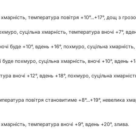
 хмарність, температура повітря +10°...+17°, дощ з гроз
похмуро, суцільна хмарність, температура вночі +7°, вден
ночі буде +10°, вдень +16°, похмуро, суцільна хмарність,
 буде похмуро, суцільна хмарність, вночі +10°, вдень +1
ура вночі +12°, вдень +18°, похмуро, суцільна хмарніст
пература повітря становитиме +8°...+19°, невелика хма
 хмарність, температура вночі +9°, вдень +20°, злива.