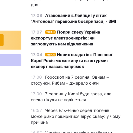
дня
17:08
Атакований в Лейпцигу літак
"Антонова" перевозив боєприпаси, - ЗМІ
17:07
Попри спеку Україна
УНІАН
експортує електроенергію: чи
загрожують нам відключення
17:04
Нових солдатів з Північної
УНІАН
Кореї Росія може кинути на штурми:
експерт назвав напрямок
17:00
Гороскоп на 7 серпня: Овнам –
стосунки, Рибам – джерело сили
17:00
7 серпня у Києві буде гроза, але
спека нікуди не подінеться
16:57
Через Ель-Ніньо серед тюленів
може різко поширитися вірус сказу: у чому
причина
16:57
Українських чоловіків позбавили