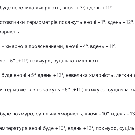
буде невелика хмарність, вночі +3°, вдень +11°.
стовпчики термометрів покажуть вночі +1°, вдень +12°,
арність.
 - хмарно з проясненнями, вночі +4°, вдень +11°.
де +5°...+11°, похмуро, суцільна хмарність.
буде вночі +5° вдень +12°, невелика хмарність, легкий
и термометрів покажуть +8°...+11°, похмуро, суцільна х
буде похмуро, суцільна хмарність, вночі +10°, вдень +13°
мпература вночі буде +10°, вдень +13°, похмуро, суціль