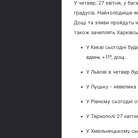
У четвер, 27 квітня, у ба
градусів. Найхолодніше як 
Дощі та зливи пройдуть на
також зачеплять Харківс
У Києві сьогодні буд
вдень +11°, дощ.
У Львові в четвер бу
У Луцьку - невелика х
У Рівному сьогодні о
У Тернополі 27 квітн
У Хмельницькому сьог