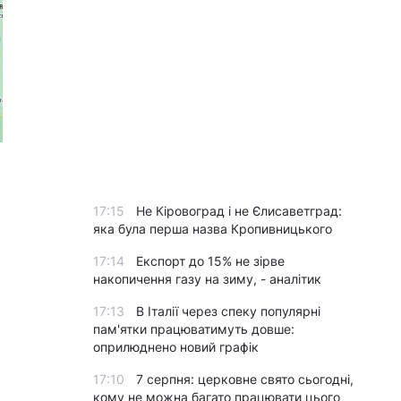
17:15
Не Кіровоград і не Єлисаветград:
яка була перша назва Кропивницького
17:14
Експорт до 15% не зірве
накопичення газу на зиму, - аналітик
17:13
В Італії через спеку популярні
пам'ятки працюватимуть довше:
оприлюднено новий графік
17:10
7 серпня: церковне свято сьогодні,
кому не можна багато працювати цього