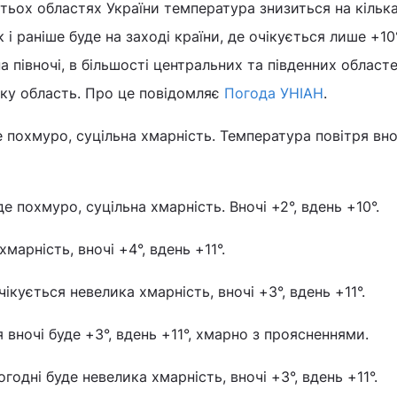
гатьох областях України температура знизиться на кільк
і раніше буде на заході країни, де очікується лише +10°.
 півночі, в більшості центральних та південних областе
ьку область. Про це повідомляє
Погода УНІАН
.
е похмуро, суцільна хмарність. Температура повітря вноч
де похмуро, суцільна хмарність. Вночі +2°, вдень +10°.
марність, вночі +4°, вдень +11°.
чікується невелика хмарність, вночі +3°, вдень +11°.
я вночі буде +3°, вдень +11°, хмарно з проясненнями.
одні буде невелика хмарність, вночі +3°, вдень +11°.