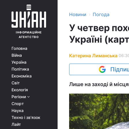
›
Новини
Погода
У четвер по
ІНФОРМАЦІЙНЕ
Україні (кар
АГЕНТСТВО
Головна
Катерина Лиманська
Війна
06:30
Україна
Підпиш
Політика
Економіка
Світ
Лише на заході й місця
Екологія
Регіони
Спорт
Наука
Техно і зв'язок
Лайт