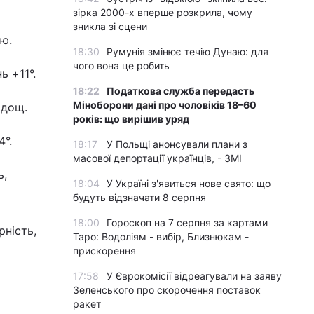
зірка 2000-х вперше розкрила, чому
зникла зі сцени
ою.
18:30
Румунія змінює течію Дунаю: для
чого вона це робить
ь +11°.
18:22
Податкова служба передасть
Міноборони дані про чоловіків 18–60
 дощ.
років: що вирішив уряд
4°.
18:17
У Польщі анонсували плани з
масової депортації українців, - ЗМІ
ь,
18:04
У Україні з'явиться нове свято: що
будуть відзначати 8 серпня
18:00
Гороскоп на 7 серпня за картами
рність,
Таро: Водоліям - вибір, Близнюкам -
прискорення
17:58
У Єврокомісії відреагували на заяву
Зеленського про скорочення поставок
ракет