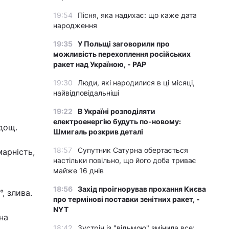
19:54
Пісня, яка надихає: що каже дата
народження
19:35
У Польщі заговорили про
можливість перехоплення російських
ракет над Україною, - PAP
19:30
Люди, які народилися в ці місяці,
найвідповідальніші
19:22
В Україні розподіляти
електроенергію будуть по-новому:
 дощ.
Шмигаль розкрив деталі
18:57
Супутник Сатурна обертається
марність,
настільки повільно, що його доба триває
майже 16 днів
18:56
Захід проігнорував прохання Києва
, злива.
про термінові поставки зенітних ракет, -
NYT
на
18:42
Зустріч із "відьмою" змінила все: