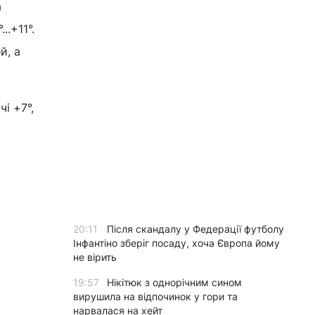
а
..+11°.
й, а
і +7°,
20:11
Після скандалу у Федерації футболу
Інфантіно зберіг посаду, хоча Європа йому
не вірить
19:57
Нікітюк з однорічним сином
вирушила на відпочинок у гори та
нарвалася на хейт