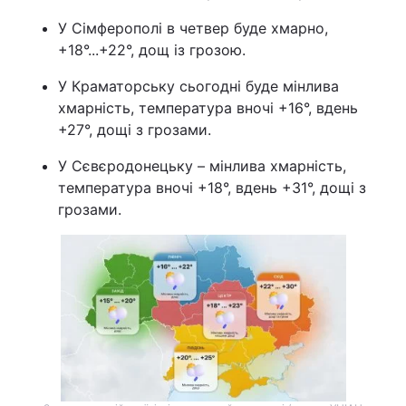
У Сімферополі в четвер буде хмарно,
+18°...+22°, дощ із грозою.
У Краматорську сьогодні буде мінлива
хмарність, температура вночі +16°, вдень
+27°, дощі з грозами.
У Сєвєродонецьку – мінлива хмарність,
температура вночі +18°, вдень +31°, дощі з
грозами.