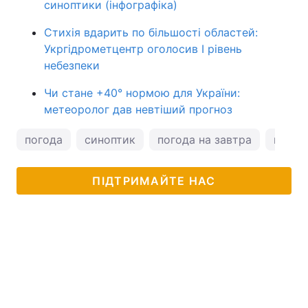
синоптики (інфографіка)
Стихія вдарить по більшості областей:
Укргідрометцентр оголосив І рівень
небезпеки
Чи стане +40° нормою для України:
метеоролог дав невтіший прогноз
погода
синоптик
погода на завтра
натал
ПІДТРИМАЙТЕ НАС