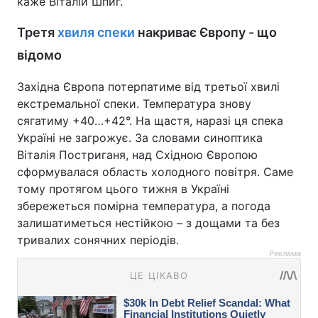
каже Віталій Шпиг.
Третя
хвиля спеки
накриває Європу - що
відомо
Західна Європа потерпатиме від третьої хвилі
екстремальної спеки. Температура знову
сягатиму +40…+42°. На щастя, наразі ця спека
Україні не загрожує. За словами синоптика
Віталія Постриганя, над Східною Європою
сформувалася область холодного повітря. Саме
тому протягом цього тижня в Україні
збережеться помірна температура, а погода
залишатиметься нестійкою – з дощами та без
тривалих сонячних періодів.
Реклама