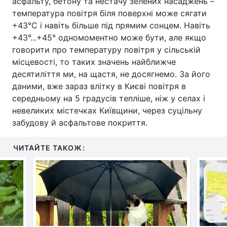
асфальту, бетону та нестачу зелених насаджень –
температура повітря біля поверхні може сягати
+43°C і навіть більше під прямим сонцем. Навіть
+43°...+45° одномоментно може бути, але якщо
говорити про температуру повітря у сільській
місцевості, то таких значень найближче
десятиліття ми, на щастя, не досягнемо. За його
даними, вже зараз влітку в Києві повітря в
середньому на 5 градусів тепліше, ніж у селах і
невеликих містечках Київщини, через суцільну
забудову й асфальтове покриття.
ЧИТАЙТЕ ТАКОЖ: