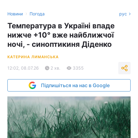
›
Новини
Погода
рус
Температура в Україні впаде
нижче +10° вже найближчої
ночі, - синоптикиня Діденко
КАТЕРИНА ЛИМАНСЬКА
12:02, 08.07.26
2 хв.
3355
Підпишіться на нас в Google