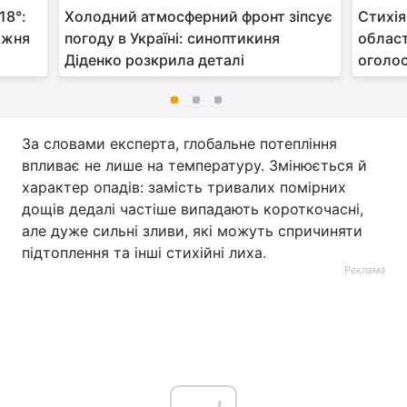
18°:
Холодний атмосферний фронт зіпсує
Стихія
ижня
погоду в Україні: синоптикиня
област
Діденко розкрила деталі
оголос
За словами експерта, глобальне потепління
впливає не лише на температуру. Змінюється й
характер опадів: замість тривалих помірних
дощів дедалі частіше випадають короткочасні,
але дуже сильні зливи, які можуть спричиняти
підтоплення та інші стихійні лиха.
Реклама