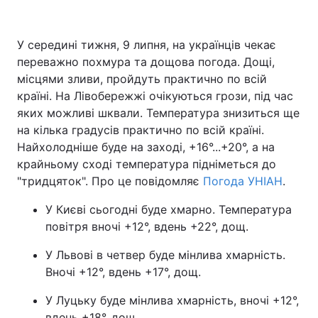
У середині тижня, 9 липня, на українців чекає
переважно похмура та дощова погода. Дощі,
Головна
Війна
місцями зливи, пройдуть практично по всій
Україна
Політика
країні. На Лівобережжі очікуються грози, під час
яких можливі шквали. Температура знизиться ще
Економіка
Світ
на кілька градусів практично по всій країні.
Найхолодніше буде на заході, +16°...+20°, а на
Спорт
Наука
крайньому сході температура підніметься до
"тридцяток". Про це повідомляє
Погода УНІАН
.
Техно і зв'язок
Лайт
У Києві сьогодні буде хмарно. Температура
Зброя
Інциденти
повітря вночі +12°, вдень +22°, дощ.
Здоров'я
Туризм
У Львові в четвер буде мінлива хмарність.
Вночі +12°, вдень +17°, дощ.
Цікавинки
Погода
У Луцьку буде мінлива хмарність, вночі +12°,
Екологія
Регіони
вдень +18°, дощ.