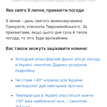
9 липня по всій країні місцями пройдуть дощі / колаж УНІАН
Яке свято 9 липня, прикмети погоди
9 липня – день святого великомученика
Панкратія, єпископа Тавроменійського. За
прикметами, якщо цього дня суха й тепла
погода, то літо буде врожайним.
Вас також можуть зацікавити новини:
Холодний атмосферний фронт зіпсує погоду
в Україні: синоптик Діденко розкрила
подробиці
Чи стане +40° нормою для України:
метеоролог дав невтішний прогноз
Температура в Україні опуститься нижче
+10° вже найближчої ночі, – синоптик
Діденко