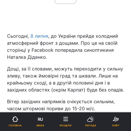
Сьогодні,
8 липня
, до України прийде холодний
атмосферний фронт з дощами. Про це на своїй
сторінці у Facebook попередила синоптикиня
Наталка Діденко.
Дощі, за її словами, можуть переходити у сильну
зливу, також ймовірні град та шквали. Лише на
крайньому сході, а в другій половині дня і в
західних областях (окрім Карпат) буде без опадів.
Вітер західних напрямків очікується сильним,
часом штормові пориви до 15-20 м/с.
RU
Температура на півдні, сході та на
МОВА
ГОЛОВНА
РОЗДІЛИ
ПОГОДА
ЛАЙТ
Дніпропетровщині +25...+29 градусів, на решті