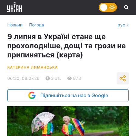
›
Новини
Погода
рус
9 липня в Україні стане ще
прохолодніше, дощі та грози не
припиняться (карта)
КАТЕРИНА ЛИМАНСЬКА
06:30, 09.07.26
3 хв.
873
Підпишіться на нас в Google