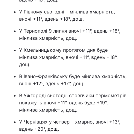
Лонгріди
У Рівному сьогодні – мінлива хмарність,
вночі +11°, вдень +18°, дощ.
Відео з Youtube
Статті
У Тернополі 9 липня вночі +11°, вдень +18°,
мінлива хмарність, дощ.
Інтерв'ю
Думки
У Хмельницькому протягом дня буде
Архів
Вакансії
мінлива хмарність, вночі +11°, вдень +18°,
дощ.
Контакти
В Івано-Франківську буде мінлива хмарність,
Послуги
вночі +12°, вдень +17°, дощ.
В Ужгороді сьогодні стовпчики термометрів
покажуть вночі +11°, вдень буде +19°,
мінлива хмарність, дощ.
У Чернівцях у четвер – хмарно, вночі +13°,
вдень +20°, дощ.