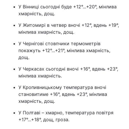
У Вінниці сьогодні буде +12°...+20°, мінлива
Тема оформлення
хмарність, дощ.
У Житомирі в четвер вночі +12°, вдень +19°,
мінлива хмарність, дощ.
У Чернігові стовпчики термометрів
покажуть +12°...+21°, мінлива хмарність,
дощ.
У Черкасах сьогодні вночі +16°, вдень +23°,
мінлива хмарність.
У Кропивницькому температура вночі
становитиме +16°, вдень +23°, мінлива
хмарність, дощ.
У Полтаві – хмарно, температура повітря
+17°...+18°, дощ, гроза.