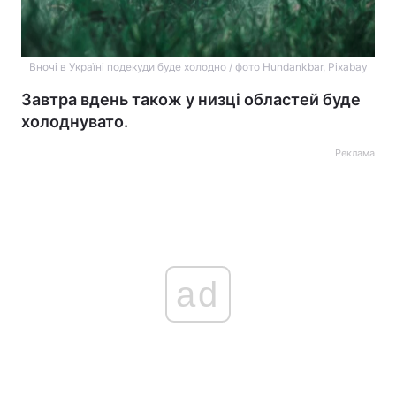
Вночі в Україні подекуди буде холодно / фото Hundankbar, Pixabay
Завтра вдень також у низці областей буде
холоднувато.
Реклама
ad