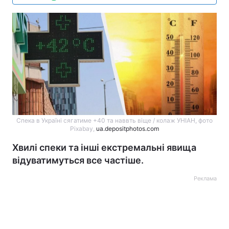
Спека в Україні сягатиме +40 та наввть віще / колаж УНІАН, фото
Pixabay,
ua.depositphotos.com
Хвилі спеки та інші екстремальні явища
відуватимуться все частіше.
Реклама