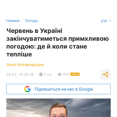
›
Новини
Погода
рус
Червень в Україні
закінчуватиметься примхливою
погодою: де й коли стане
тепліше
ТАНЯ ПОЛЯКОВСЬКА
08:52, 16.06.26
2 хв.
916
УНІАН
Підпишіться на нас в Google