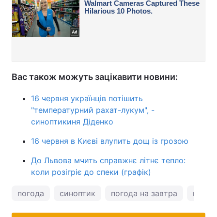
Вас також можуть зацікавити новини:
16 червня українців потішить
"температурний рахат-лукум", -
синоптикиня Діденко
16 червня в Києві влупить дощ із грозою
До Львова мчить справжнє літнє тепло:
коли розігріє до спеки (графік)
погода
синоптик
погода на завтра
погод