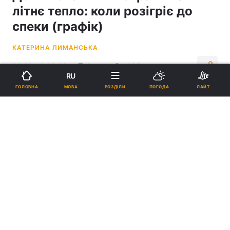
літнє тепло: коли розігріє до
спеки (графік)
КАТЕРИНА ЛИМАНСЬКА
08:32, 16.06.26
2 хв.
1385
RU
МОВА
ГОЛОВНА
РОЗДІЛИ
ПОГОДА
ЛАЙТ
Підпишіться на нас в Google
У Львові очікується потепління / фото
ua.depositphotos.com