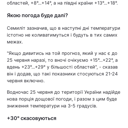
областей, +8°...+14°, а на півдні країни +13°...+18°.
Якою погода буде далі?
Семиліт зазначив, що в наступні дні температури
істотно не коливатимуться і будуть в тих самих
межах.
"Якщо дивитись на той прогноз, який у нас є до
25 червня наразі, то вночі очікуємо +15°...+22°, а
вдень +23°...+29° у більшості областей", - сказав
він і додав, що такі показники стосуються 21-24
червня включно.
Водночас 25 червня до території України надійде
нова порція дощової погоди, і разом з цим буде
зниження температури на 3-5 градусів.
+30° скасовуються