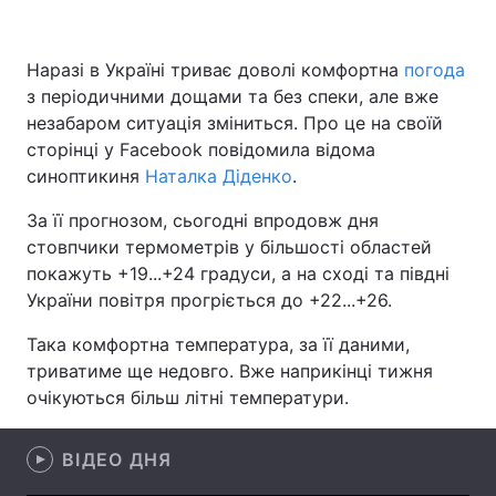
Наразі в Україні триває доволі комфортна
погода
з періодичними дощами та без спеки, але вже
Головна
Війна
незабаром ситуація зміниться. Про це на своїй
Україна
Політика
сторінці у Facebook повідомила відома
синоптикиня
Наталка Діденко
.
Економіка
Світ
За її прогнозом, сьогодні впродовж дня
Спорт
Наука
стовпчики термометрів у більшості областей
покажуть +19...+24 градуси, а на сході та півдні
Техно і зв'язок
Лайт
України повітря прогріється до +22...+26.
Зброя
Інциденти
Така комфортна температура, за її даними,
триватиме ще недовго. Вже наприкінці тижня
Здоров'я
Туризм
очікуються більш літні температури.
Цікавинки
Погода
ВІДЕО ДНЯ
Екологія
Регіони