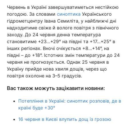
Червень в Україні завершуватиметься нестійкою
Тема оформлення
погодою. За словами
синоптика
Українського
гідрометцентру Івана Семиліта, у найближчі дні
надходитиме свіже й вологе повітря з північного
заходу. До 24 червня денна температура
становитиме +23…+29° на півдні та +17…+25° в
інших регіонах. Вночі очікується +8…+14°, на
півдні – до +18°. Істотних змін температури до 24
червня не прогнозується. Однак 25 червня в
Україну прийде нова хвиля дощів, через що
повітря охолоне на 3–5 градусів.
Вас також можуть зацікавити новини:
Потепління в Україні: синоптик розповів, де в
країні буде +30°
16 червня в Києві влупить дощ із грозою