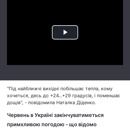
Лонгріди
Відео з Youtube
Статті
Play
Інтерв'ю
Думки
Video
Архів
Вакансії
Контакти
Послуги
"Під найближчі вихідні побільшає тепла, кому
хочеться, десь до +24...+29 градусів, і поменшає
дощів", - повідомила Наталка Діденко.
Червень в Україні закінчуватиметься
примхливою погодою - що відомо