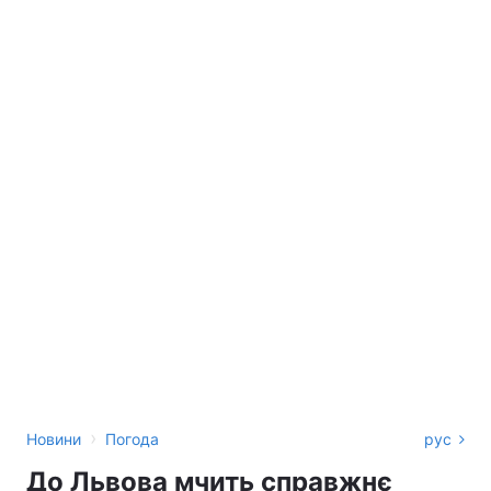
›
Новини
Погода
рус
До Львова мчить справжнє