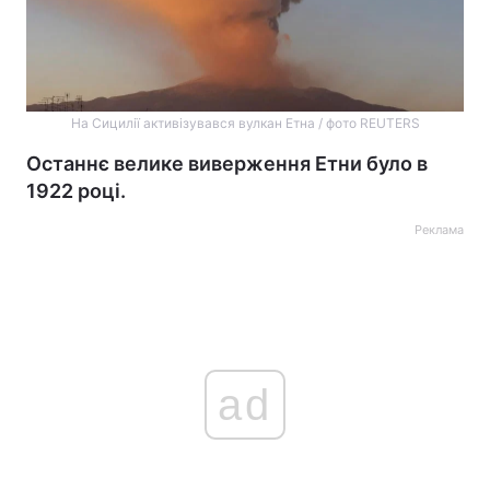
На Сицилії активізувався вулкан Етна / фото REUTERS
Останнє велике виверження Етни було в
1922 році.
Реклама
ad