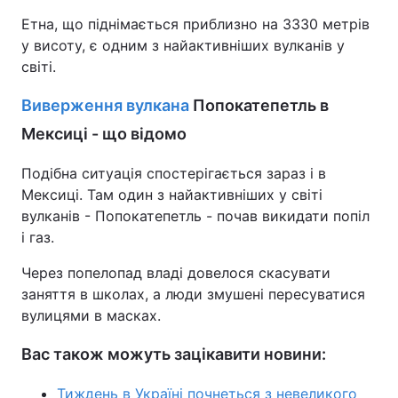
Етна, що піднімається приблизно на 3330 метрів
Тема оформлення
у висоту, є одним з найактивніших вулканів у
світі.
Виверження вулкана
Попокатепетль в
Мексиці - що відомо
Подібна ситуація спостерігається зараз і в
Мексиці. Там один з найактивніших у світі
вулканів - Попокатепетль - почав викидати попіл
і газ.
Через попелопад владі довелося скасувати
заняття в школах, а люди змушені пересуватися
вулицями в масках.
Вас також можуть зацікавити новини:
Тиждень в Україні почнеться з невеликого