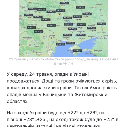
23 травня у багатьох областях України пройдуть дощі з грозами /
фото УНІАН
У середу, 24 травня, опади в Україні
продовжаться. Дощі та грози очікуються скрізь,
крім західної частини країни. Також ймовірність
опадів менша у Вінницькій та Житомирській
областях.
На заході України буде від +22° до +26°, на
півночі +23°...+25°, на сході також буде до +25°, в
центральній частині і на півдні стовпчики