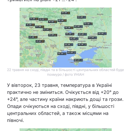
22 травня на сході, півдні та в більшості центральних областей буде
похмуро / фото УНІАН
У вівторок, 23 травня, температура в Україні
практично не зміниться. Очікується від +20° до
+24°, але частину країни накриють дощі та грози.
Опади очікуються на сході, півдні, у більшості
центральних областей, а також місцями на
півночі.