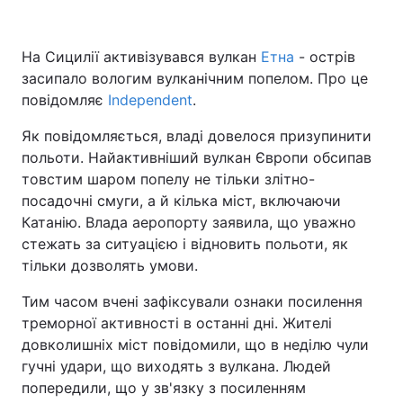
На Сицилії активізувався вулкан
Етна
- острів
засипало вологим вулканічним попелом. Про це
Головна
Війна
повідомляє
Independent
.
Україна
Політика
Як повідомляється, владі довелося призупинити
польоти. Найактивніший вулкан Європи обсипав
Економіка
Світ
товстим шаром попелу не тільки злітно-
Спорт
Наука
посадочні смуги, а й кілька міст, включаючи
Катанію. Влада аеропорту заявила, що уважно
Техно і зв'язок
Лайт
стежать за ситуацією і відновить польоти, як
тільки дозволять умови.
Зброя
Інциденти
Тим часом вчені зафіксували ознаки посилення
Здоров'я
Туризм
треморної активності в останні дні. Жителі
довколишніх міст повідомили, що в неділю чули
Цікавинки
Погода
гучні удари, що виходять з вулкана. Людей
попередили, що у зв'язку з посиленням
Екологія
Регіони