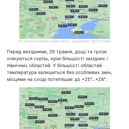
25 травня в Україні буде тепло і дощитиме / фото УНІАН
Перед вихідними, 26 травня, дощі та грози
очікуються скрізь, крім більшості західних і
північних областей. У більшості областей
температура залишиться без особливих змін,
місцями на сході потеплішає до +25°...+28°.