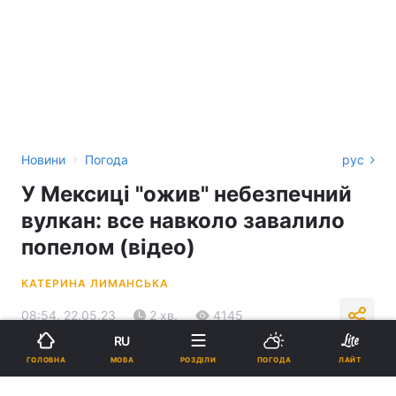
›
Новини
Погода
рус
У Мексиці "ожив" небезпечний
вулкан: все навколо завалило
попелом (відео)
КАТЕРИНА ЛИМАНСЬКА
08:54, 22.05.23
2 хв.
4145
RU
МОВА
ГОЛОВНА
РОЗДІЛИ
ПОГОДА
ЛАЙТ
Підпишіться на нас в Google