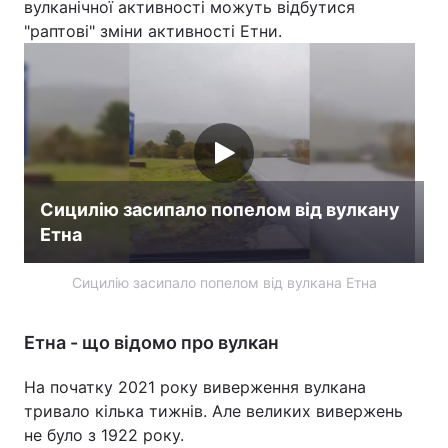
вулканічної активності можуть відбутися
"раптові" зміни активності Етни.
Лонгріди
Відео з Youtube
Статті
Інтерв'ю
Думки
Архів
Вакансії
Сицилію засипало попелом від вулкану
Контакти
Етна
Послуги
Сицилію засипало попелом від вулкана Етна
Етна - що відомо про вулкан
На початку 2021 року виверження вулкана
тривало кілька тижнів. Але великих вивержень
не було з 1922 року.