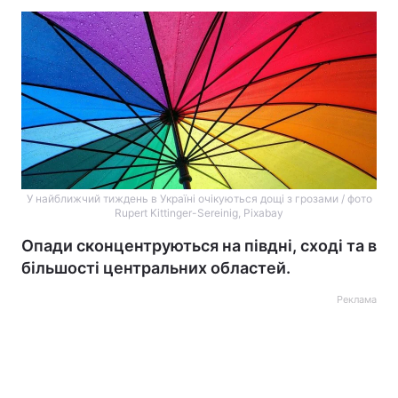
У найближчий тиждень в Україні очікуються дощі з грозами / фото
Rupert Kittinger-Sereinig, Pixabay
Опади сконцентруються на півдні, сході та в
більшості центральних областей.
Реклама