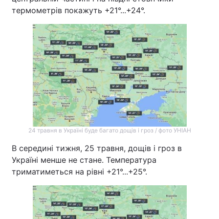
термометрів покажуть +21°...+24°.
24 травня в Україні буде багато дощів і гроз / фото УНІАН
В середині тижня, 25 травня, дощів і гроз в
Україні менше не стане. Температура
триматиметься на рівні +21°...+25°.