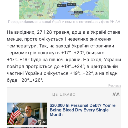
Перед вихідними на сході України помітно потеплішає / фото УНІАН
На вихідних, 27 і 28 травня, дощів в Україні стане
менше, проте очікується і невелике зниження
температури. Так, на заході України стовпчики
термометрів покажуть +17°...+20°, близько
+17°...+19° буде на півночі країни. На сході України
повітря прогріється до +19°...+24°, в центральній
частині України очікується +19°...+22°, а на півдні
буде +20°...+26°.
Реклама