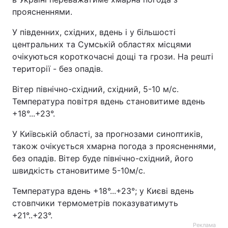
проясненнями.
У південних, східних, вдень і у більшості
центральних та Сумській областях місцями
очікуються короткочасні дощі та грози. На решті
території - без опадів.
Вітер північно-східний, східний, 5-10 м/с.
Температура повітря вдень становитиме вдень
+18°...+23°.
У Київській області, за прогнозами синоптиків,
також очікується хмарна погода з проясненнями,
без опадів. Вітер буде північно-східний, його
швидкість становитиме 5-10м/с.
Температура вдень +18°...+23°; у Києві вдень
стовпчики термометрів показуватимуть
+21°..+23°.
Реклама