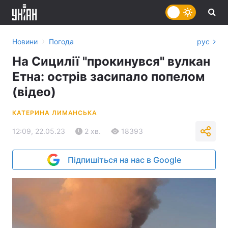
›
Новини
Погода
рус
На Сицилії "прокинувся" вулкан
Етна: острів засипало попелом
(відео)
КАТЕРИНА ЛИМАНСЬКА
12:09, 22.05.23
2 хв.
18393
Підпишіться на нас в Google