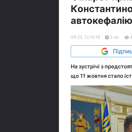
Константино
автокефалію
09:23, 12.10.18
3 хв.
Підпиш
На зустрічі з предсто
що 11 жовтня стало іс