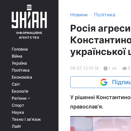
›
Новини
Політика
Росія агреси
ІНФОРМАЦІЙНЕ
Константино
АГЕНТСТВО
української 
Головна
Війна
Україна
09:37, 12.10.18
1 хв.
5
Політика
Економіка
Підпиш
Світ
Екологія
У рішенні Константино
Регіони
Спорт
православ'я.
Наука
Техно і зв'язок
Лайт