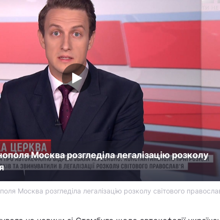
нополя Москва розгледіла легалізацію розколу
я
ополя Москва розгледіла легалізацію розколу світового правосла