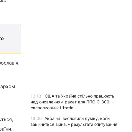
ької
го
ослав'я,
ріархом
13:13
США та Україна спільно працюють
над оновленням ракет для ППО С-300, –
експолковник Штатів
13:06
Українці висловили думку, коли
ється,
закінчиться війна, - результати опитування
раїни.