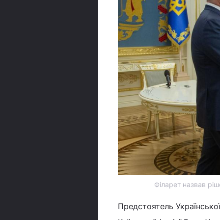
Філарет назвав ріш
Предстоятель Української