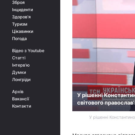
Зброя
Інциденти
Здоров'я
Туризм
Цікавинки
Погода
Відео з Youtube
Статті
Інтерв'ю
Думки
Лонгріди
Архів
У рішенні Константи
Вакансії
світового православ'
Контакти
У рішенні Константин