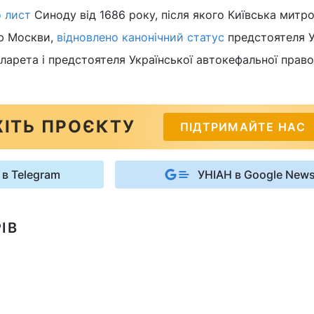
о лист
Синоду від 1686 року, після якого Київська митро
ю Москви,
відновлено канонічний статус
предстоятеля 
іларета і предстоятеля Української автокефальної прав
ІТЬ ПРОЄКТУ
ПІДТРИМАЙТЕ НАС
 в Telegram
УНІАН в Google New
ІВ