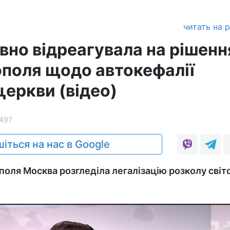
читать на 
вно відреагувала на рішенн
поля щодо автокефалії
церкви (відео)
497
іться на нас в Google
поля Москва розгледіла легалізацію розколу світ