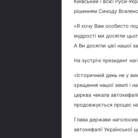
Київський і всієї Руси-У
рішенням Синоду Вселенс
«Я хочу Вам особисто под
мудрості ми досягли цьог
А Ви досягли цієї нашої з
На зустрічі президент на
«Історичний день не у вим
хрещення нашої землі і на
церква чекала автокефалі
продовжується процес на
Глава держави наголосив,
автокефалії Української 