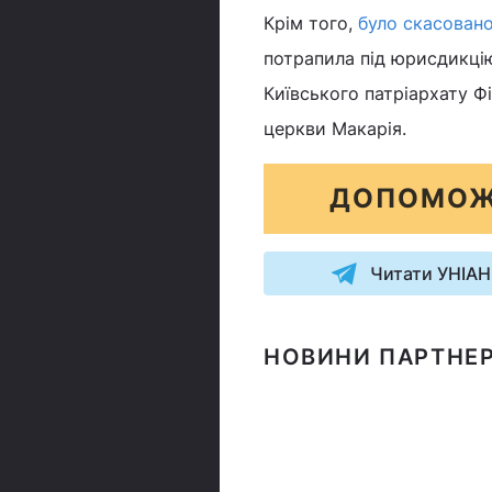
Крім того,
було скасован
потрапила під юрисдикці
Київського патріархату Ф
церкви Макарія.
ДОПОМОЖ
Читати УНІАН
НОВИНИ ПАРТНЕР