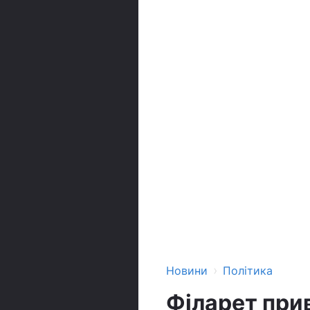
›
Новини
Політика
Філарет при