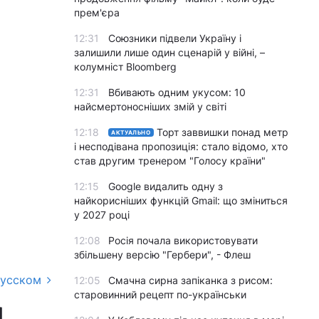
прем'єра
12:31
Союзники підвели Україну і
залишили лише один сценарій у війні, –
колумніст Bloomberg
12:31
Вбивають одним укусом: 10
найсмертоносніших змій у світі
12:18
Торт заввишки понад метр
АКТУАЛЬНО
і несподівана пропозиція: стало відомо, хто
став другим тренером "Голосу країни"
12:15
Google видалить одну з
найкорисніших функцій Gmail: що зміниться
у 2027 році
12:08
Росія почала використовувати
збільшену версію "Гербери", - Флеш
русском
12:05
Смачна сирна запіканка з рисом:
старовинний рецепт по-українськи
м