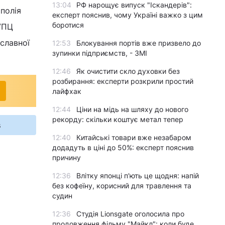
13:04
РФ нарощує випуск "Іскандерів":
полія
експерт пояснив, чому Україні важко з цим
боротися
УПЦ
ославної
12:53
Блокування портів вже призвело до
зупинки підприємств, - ЗМІ
12:46
Як очистити скло духовки без
розбирання: експерти розкрили простий
лайфхак
12:44
Ціни на мідь на шляху до нового
рекорду: скільки коштує метал тепер
s
12:40
Китайські товари вже незабаром
додадуть в ціні до 50%: експерт пояснив
причину
12:36
Влітку японці п'ють це щодня: напій
без кофеїну, корисний для травлення та
судин
12:36
Студія Lionsgate оголосила про
продовження фільму "Майкл": коли буде