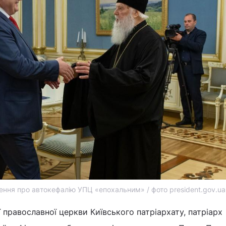
ення про автокефалію УПЦ «епохальним» / фото president.gov.ua
 православної церкви Київського патріархату, патріарх