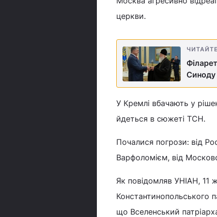
Москва агресивно відреаг
церкви.
ЧИТАЙТ
Філарет
Синоду 
У Кремлі вбачають у ріше
йдеться в сюжеті ТСН.
Почалися погрози: від Рос
Варфоломієм, від Московс
Як повідомляв УНІАН, 11 
Константинопольського па
що Вселенський патріарх