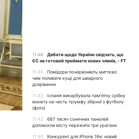
11:46
Дебати щодо України свідчать, що
ЄС не готовий приймати нових членів, - FT
11:45
Помідори почервоніють миттєво:
чим поливати кущі для швидкого
дозрівання
11:42
Іспанія викарбувала пам'ятну срібну
монету на честь тріумфу збірної з футболу
(фото)
11:42
687 тисяч сонячних панелей
допомогли місту пережити три урагани
11:40
Конкурент для iPhone 16e: новий