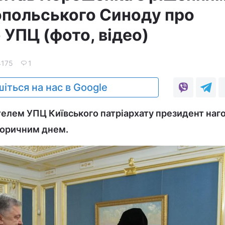
польського Синоду про
 УПЦ (фото, відео)
4175
1
іться на нас в Google
ятелем УПЦ Київського патріархату президент наг
торичним днем.