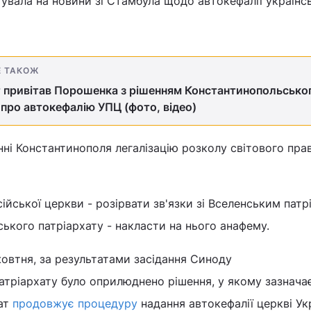
увала на новини зі Стамбула щодо автокефалії українс
Е ТАКОЖ
 привітав Порошенка з рішенням Константинопольсько
про автокефалію УПЦ (фото, відео)
нні Константинополя легалізацію розколу світового прав
ійської церкви - розірвати зв'язки зі Вселенським пат
ького патріархату - накласти на нього анафему.
жовтня, за результатами засідання Синоду
тріархату було оприлюднено рішення, у якому зазнача
ат
продовжує процедуру
надання автокефалії церкві Ук