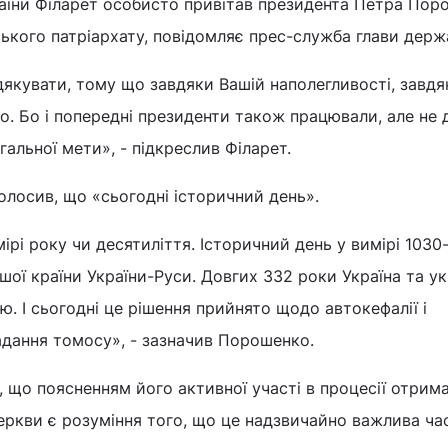
країни Філарет особисто привітав президента Петра Пор
ького патріархату, повідомляє прес-служба глави держ
якувати, тому що завдяки Вашій наполегливості, завдя
о. Бо і попередні президенти також працювали, але не 
агальної мети», - підкреслив Філарет.
голосив, що «сьогодні історичний день».
ірі року чи десятиліття. Історичний день у вимірі 1030
шої країни України-Руси. Довгих 332 роки Україна та у
ю. І сьогодні це рішення прийнято щодо автокефалії і
дання томосу», - зазначив Порошенко.
 що поясненням його активної участі в процесії отрим
церкви є розуміння того, що це надзвичайно важлива ча