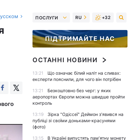
русском
RU
+32
ПОСЛУГИ
я
ПІДТРИМАЙТЕ НАС
ОСТАННІ НОВИНИ
13:21
Що означає білий наліт на сливах:
експерти пояснили, для чого він потрібен
13:21
Безкоштовно без черг: у яких
аеропортах Європи можна швидше пройти
контроль
ового
13:19
Зірка "Одіссеї" Деймон з'явився на
публіці зі своїми доньками-красунями
(фото)
13:15
В Україні випустять пам’ятну монету