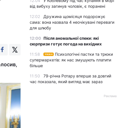
12:04
У Коблевому під час купання в морі
від вибуху загинув чоловік, є поранені
12:02
Дружина щомісяця подорожує
сама: вона назвала 4 неочікувані переваги
для шлюбу
12:00
Після аномальної спеки: які
сюрпризи готує погода на вихідних
11:58
Психологічні пастки та трюки
УНІАН
супермаркетів: як нас змушують платити
олосив,
більше
11:50
79-річна Ротару вперше за довгий
час показала, який вигляд має зараз
Реклама