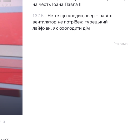
на честь Іоана Павла II
13:15
Не те що кондиціонер – навіть
вентилятор не потрібен: турецький
лайфхак, як охолодити дім
Реклама
в'я