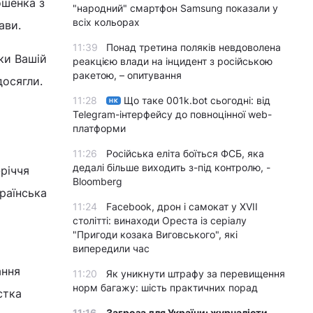
ошенка з
"народний" смартфон Samsung показали у
всіх кольорах
ави.
11:39
Понад третина поляків невдоволена
ки Вашій
реакцією влади на інцидент з російською
ракетою, – опитування
досягли.
11:28
Що таке 001k.bot сьогодні: від
НК
Telegram-інтерфейсу до повноцінної web-
платформи
11:26
Російська еліта боїться ФСБ, яка
дедалі більше виходить з-під контролю, -
-річчя
Bloomberg
країнська
11:24
Facebook, дрон і самокат у XVII
столітті: винаходи Ореста із серіалу
"Пригоди козака Виговського", які
випередили час
ання
11:20
Як уникнути штрафу за перевищення
норм багажу: шість практичних порад
стка
11:16
Загроза для України: журналісти