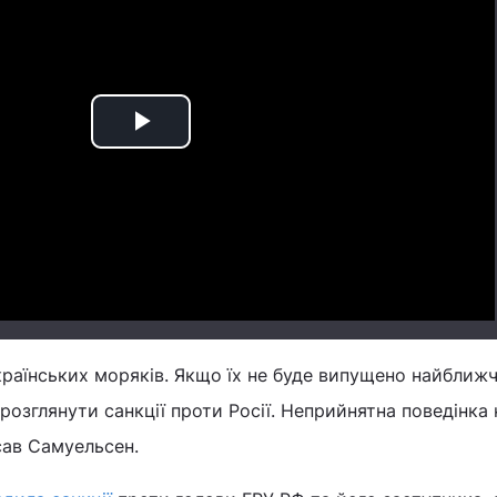
Play
Video
країнських моряків. Якщо їх не буде випущено найближ
розглянути санкції проти Росії. Неприйнятна поведінка 
сав Самуельсен.