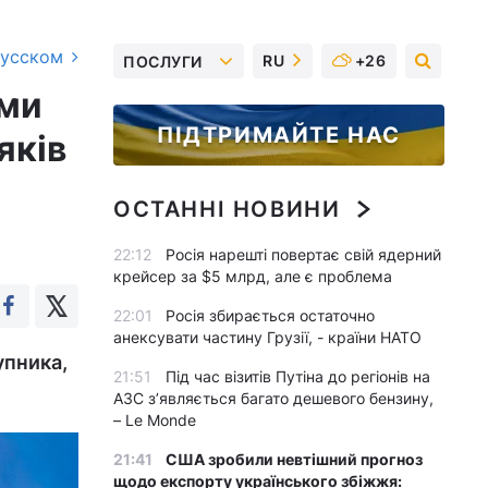
русском
RU
+26
ПОСЛУГИ
ями
ПІДТРИМАЙТЕ НАС
яків
ОСТАННІ НОВИНИ
22:12
Росія нарешті повертає свій ядерний
крейсер за $5 млрд, але є проблема
22:01
Росія збирається остаточно
анексувати частину Грузії, - країни НАТО
упника,
21:51
Під час візитів Путіна до регіонів на
АЗС з’являється багато дешевого бензину,
– Le Monde
21:41
США зробили невтішний прогноз
щодо експорту українського збіжжя: