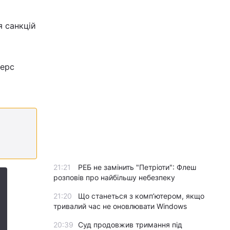
 санкцій
дерс
21:21
РЕБ не замінить "Петріоти": Флеш
розповів про найбільшу небезпеку
21:20
Що станеться з комп’ютером, якщо
тривалий час не оновлювати Windows
20:39
Суд продовжив тримання під