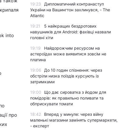
а також
19:23
Дипломатичний контранаступ
Скрипаля
України на Вашингтон захлинувся, - The
Atlantic
19:21
5 найкращих бездротових
навушників для Android: фахівці назвали
ok into
головні хіти
19:19
Найдорожчим ресурсом на
астероїдах може виявитися зовсім не
платина
19:06
До 10 годин спізнення: через
о
обстріли низка поїздів курсують із
затримками
19:00
Що дає сироватка з йодом для
помідорів: як правильно поливати та
обприскувати томати
по
18:42
Вперед у минуле: через війну
ації про
маленькі магазини замінять супермаркети,
ких
- експерт