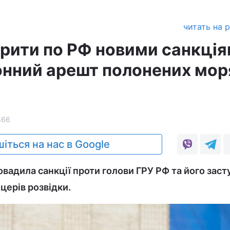
читать на 
рити по РФ новими санкці
онний арешт полонених мор
866
іться на нас в Google
вадила санкції проти голови ГРУ РФ та його заст
церів розвідки.