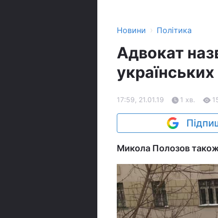
›
Новини
Політика
Адвокат наз
українських
17:59, 21.01.19
1 хв.
1
Підпиш
Микола Полозов також 