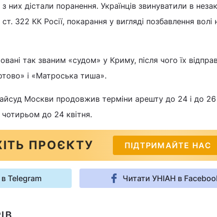
 з них дістали поранення. Українців звинуватили в нез
 ст. 322 КК Росії, покарання у вигляді позбавлення волі
овані так званим «судом» у Криму, після чого їх відпра
тово» і «Матроська тиша».
айсуд Москви продовжив терміни арешту до 24 і до 26
 чотирьом до 24 квітня.
ІТЬ ПРОЄКТУ
ПІДТРИМАЙТЕ НАС
 в Telegram
Читати УНІАН в Faceboo
ІВ