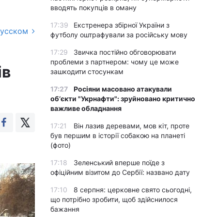
вводять покупців в оману
17:39
Екстренера збірної України з
русском
футболу оштрафували за російську мову
17:29
Звичка постійно обговорювати
проблеми з партнером: чому це може
ів
зашкодити стосункам
17:27
Росіяни масовано атакували
обʼєкти "Укрнафти": зруйновано критично
важливе обладнання
17:21
Він лазив деревами, мов кіт, проте
був першим в історії собакою на планеті
(фото)
17:18
Зеленський вперше поїде з
офіційним візитом до Сербії: названо дату
17:10
8 серпня: церковне свято сьогодні,
що потрібно зробити, щоб здійснилося
бажання