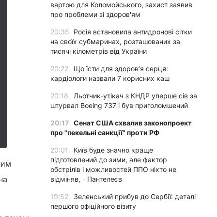
вартою для Коломойського, захист заявив
про проблеми зі здоров'ям
20:35
Росія встановила антидронові сітки
на своїх субмаринах, розташованих за
тисячі кілометрів від України
20:22
Що їсти для здоров’я серця:
кардіологи назвали 7 корисних каш
20:18
Льотчик-утікач з КНДР уперше сів за
штурвал Boeing 737 і був приголомшений
20:17
Сенат США схвалив законопроект
про "пекельні санкції" проти РФ
20:01
Київ буде значно краще
підготовлений до зими, але фактор
чим
обстрілів і можливостей ППО ніхто не
на
відміняв, - Пантелеєв
19:52
Зеленський прибув до Сербії: деталі
першого офіційного візиту