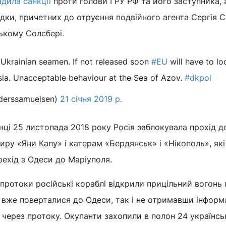
дила санкції
проти голови ГРУ РФ та його заступника, 
ідки, причетних до отруєння подвійного агента Сергія 
ькому Солсбері.
4 Ukrainian seamen. If not released soon
#EU
will have to lo
sia. Unacceptable behaviour at the Sea of Azov.
#dkpol
derssamuelsen)
21 січня 2019 р.
нці 25 листопада 2018 року Росія заблокувала прохід д
иру «Яни Капу» і катерам «Бердянськ» і «Нікополь», які
ехід з Одеси до Маріуполя.
 протоки російські кораблі відкрили прицільний вогонь 
і вже поверталися до Одеси, так і не отримавши інформ
через протоку. Окупанти захопили в полон 24 українсь