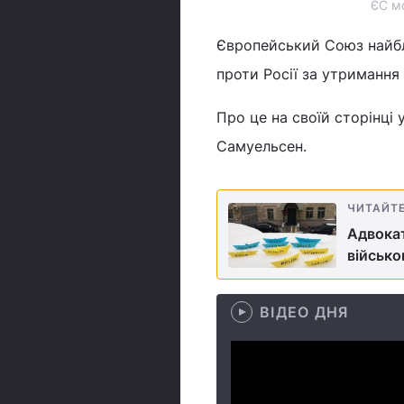
ЄС м
Європейський Союз найб
проти Росії за утримання
Про це на своїй сторінці 
Самуельсен.
ЧИТАЙТ
Адвокат
військо
ВІДЕО ДНЯ