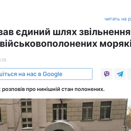
читать на 
вав єдиний шлях звільнення
 військовополонених моряк
539
іться на нас в Google
розповів про нинішній стан полонених.