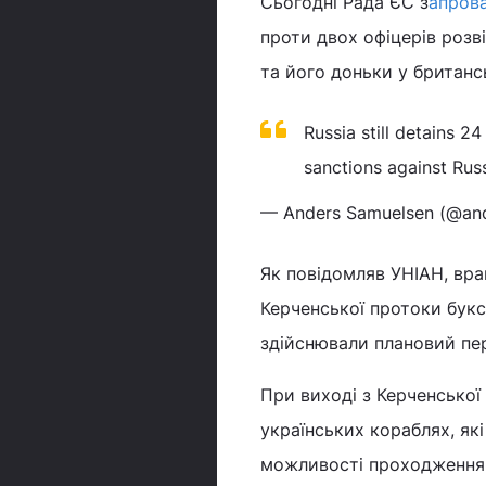
Сьогодні Рада ЄС з
апрова
проти двох офіцерів розв
та його доньки у британс
Russia still detains 2
sanctions against Rus
— Anders Samuelsen (@an
Як повідомляв УНІАН, вра
Керченської протоки букс
здійснювали плановий пер
При виході з Керченської
українських кораблях, як
можливості проходження 