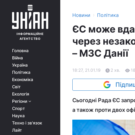
›
Новини
Політика
ЄС може вда
ІНФОРМАЦІЙНЕ
через незак
АГЕНТСТВО
– МЗС Данії
Головна
Війна
Україна
18:27, 21.01.19
2 хв.
1
Політика
Економіка
Підпиш
Світ
Екологія
Сьогодні Рада ЄС запро
Регіони
Спорт
а також проти двох офі
Наука
Техно і зв'язок
Лайт