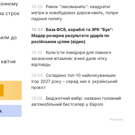
аконному
18:38
Ринок "лихоманить": квадратні
метри в новобудовах дорожчають, попри
 на строк
падіння попиту
18:33
База ФСБ, кораблі та ЗРК "Бук":
Мадяр розкрив результати ударів по
вили до
російським цілям (відео)
18:20
Коли їсти помідори для повного
засвоєння вітамінів: вчені дали чітку
 квітня
відповідь
18:09
Складено топ-10 найочікуваніших
ігор 2027 року – серед них є український
проєкт
18:06
Бюджетний вибір: названо головний
автомобільний бестселер у Європі
k
Реклама