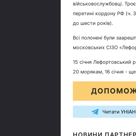
військовослужбовці. Троє
перетині кордону РФ (ч. 3
до шести років).
Всі полонені були заарешт
московських СІЗО «Лефор
15 січня Лефортовський р
20 морякам, 16 січня - ще
ДОПОМОЖ
Читати УНІАН
НОВИНИ ПАРТНЕР