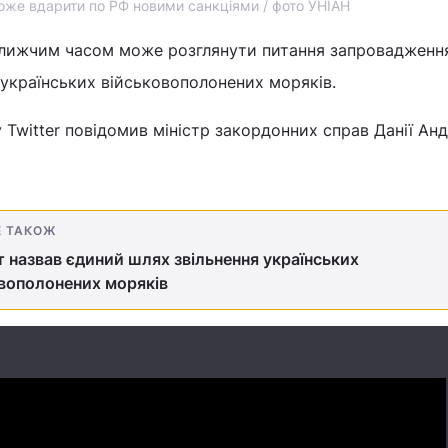
оже вдарити по РФ новими санкціями / фото УНІАН
лижчим часом може розглянути питання запровадження
 українських військовополонених моряків.
у Twitter повідомив міністр закордонних справ Данії Ан
Е ТАКОЖ
 назвав єдиний шлях звільнення українських
вополонених моряків