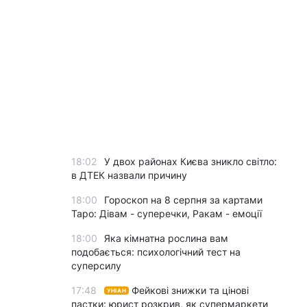
18:02
У двох районах Києва зникло світло:
в ДТЕК назвали причину
18:00
Гороскоп на 8 серпня за картами
Таро: Дівам - суперечки, Ракам - емоції
18:00
Яка кімнатна рослина вам
подобається: психологічний тест на
суперсилу
17:48
Фейкові знижки та цінові
УНІАН
пастки: юрист розкрив, як супермаркети