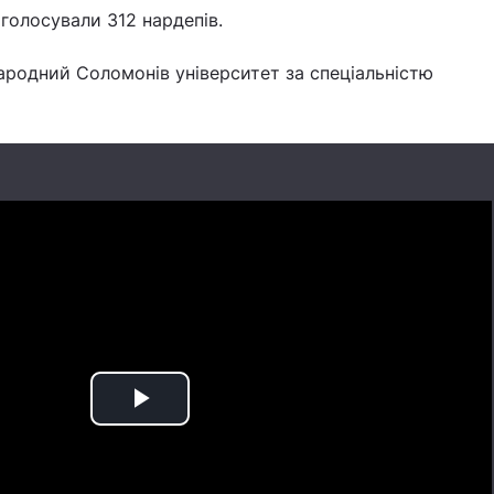
оголосували 312 нардепів.
ародний Соломонів університет за спеціальністю
Play
Video