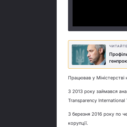
ЧИТАЙТ
Профіль
генпро
Працював у Міністерстві ю
З 2013 року займався ана
Transparency International 
З березня 2016 року по ч
корупції.