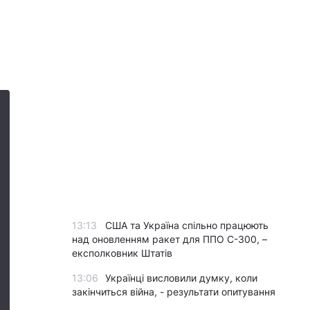
13:13
США та Україна спільно працюють
над оновленням ракет для ППО С-300, –
експолковник Штатів
13:06
Українці висловили думку, коли
закінчиться війна, - результати опитування