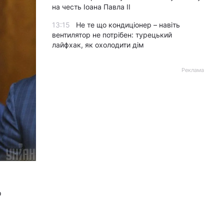
на честь Іоана Павла II
13:15
Не те що кондиціонер – навіть
вентилятор не потрібен: турецький
лайфхак, як охолодити дім
Реклама
о