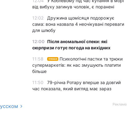
12:04
У Коблевому під час купання в морі
від вибуху загинув чоловік, є поранені
12:02
Дружина щомісяця подорожує
сама: вона назвала 4 неочікувані переваги
для шлюбу
12:00
Після аномальної спеки: які
сюрпризи готує погода на вихідних
11:58
Психологічні пастки та трюки
УНІАН
супермаркетів: як нас змушують платити
більше
11:50
79-річна Ротару вперше за довгий
час показала, який вигляд має зараз
Реклама
русском