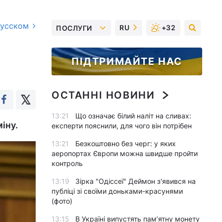
русском
RU
+32
ПОСЛУГИ
ПІДТРИМАЙТЕ НАС
ОСТАННІ НОВИНИ
13:21
Що означає білий наліт на сливах:
іну.
експерти пояснили, для чого він потрібен
13:21
Безкоштовно без черг: у яких
аеропортах Європи можна швидше пройти
контроль
13:19
Зірка "Одіссеї" Деймон з'явився на
публіці зі своїми доньками-красунями
(фото)
13:15
В Україні випустять пам’ятну монету