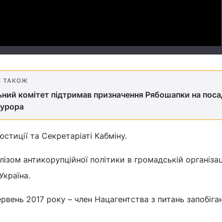
Е ТАКОЖ
ний комітет підтримав призначення Рябошапки на поса
курора
стиції та Секретаріаті Кабміну.
лізом антикорупційної політики в громадській організац
Україна.
ервень 2017 року – член Нацагентства з питань запобіга