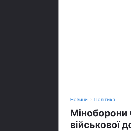
›
Новини
Політика
Міноборони 
військової д