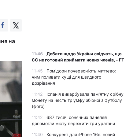
ння на
11:46
Дебати щодо України свідчать, що
ЄС не готовий приймати нових членів, - FT
11:45
Помідори почервоніють миттєво:
чим поливати кущі для швидкого
дозрівання
11:42
Іспанія викарбувала пам'ятну срібну
монету на честь тріумфу збірної з футболу
(фото)
11:42
687 тисяч сонячних панелей
допомогли місту пережити три урагани
11:40
Конкурент для iPhone 16e: новий