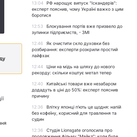
13:04
РФ нарощує випуск "Іскандерів":
експерт пояснив, чому Україні важко з цим
боротися
12:53
Блокування портів вже призвело до
зупинки підприємств, - ЗМІ
12:46
Як очистити скло духовки без
розбирання: експерти розкрили простий
лайфхак
ду
12:44
Ціни на мідь на шляху до нового
рекорду: скільки коштує метал тепер
12:40
Китайські товари вже незабаром
додадуть в ціні до 50%: експерт пояснив
причину
ії
12:36
Влітку японці п'ють це щодня: напій
без кофеїну, корисний для травлення та
судин
ння
12:36
Студія Lionsgate оголосила про
продовження фільму "Майкл": коли буде