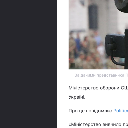
За даними представника Пе
Міністерство оборони СШ
Україні.
Про це повідомляє
Politi
«Міністерство вивчило про