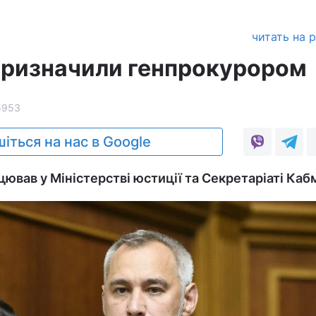
читать на 
призначили генпрокурором
5953
іться на нас в Google
ював у Міністерстві юстиції та Секретаріаті Кабм