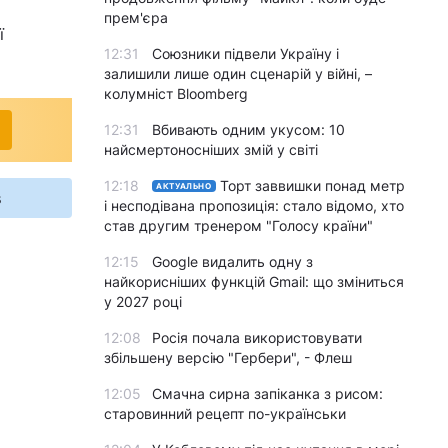
прем'єра
ї
12:31
Союзники підвели Україну і
залишили лише один сценарій у війні, –
колумніст Bloomberg
12:31
Вбивають одним укусом: 10
найсмертоносніших змій у світі
12:18
Торт заввишки понад метр
АКТУАЛЬНО
s
і несподівана пропозиція: стало відомо, хто
став другим тренером "Голосу країни"
12:15
Google видалить одну з
найкорисніших функцій Gmail: що зміниться
у 2027 році
12:08
Росія почала використовувати
збільшену версію "Гербери", - Флеш
12:05
Смачна сирна запіканка з рисом:
старовинний рецепт по-українськи