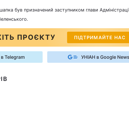
шапка був призначений заступником глави Адміністраці
еленського.
ІТЬ ПРОЄКТУ
ПІДТРИМАЙТЕ НАС
 в Telegram
УНІАН в Google New
ІВ