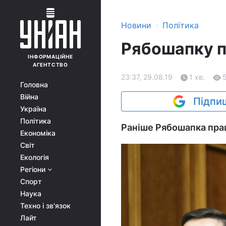
›
Новини
Політика
Рябошапку 
ІНФОРМАЦІЙНЕ
АГЕНТСТВО
23:37, 29.08.19
1 хв.
Головна
Війна
Підпиш
Україна
Політика
Раніше Рябошапка прац
Економіка
Світ
Екологія
Регіони
Спорт
Наука
Техно і зв'язок
Лайт