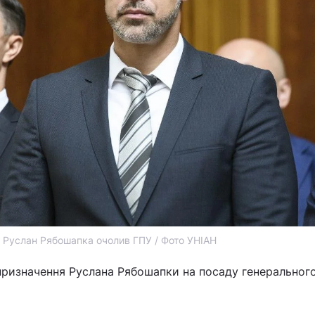
Руслан Рябошапка очолив ГПУ / Фото УНІАН
призначення Руслана Рябошапки на посаду генеральног