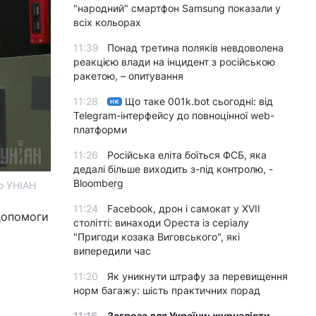
"народний" смартфон Samsung показали у
всіх кольорах
11:39
Понад третина поляків невдоволена
реакцією влади на інцидент з російською
ракетою, – опитування
11:28
Що таке 001k.bot сьогодні: від
НК
Telegram-інтерфейсу до повноцінної web-
платформи
11:26
Російська еліта боїться ФСБ, яка
дедалі більше виходить з-під контролю, -
Bloomberg
о УНІАН
11:24
Facebook, дрон і самокат у XVII
допомоги
столітті: винаходи Ореста із серіалу
"Пригоди козака Виговського", які
випередили час
11:20
Як уникнути штрафу за перевищення
норм багажу: шість практичних порад
11:16
Загроза для України: журналісти