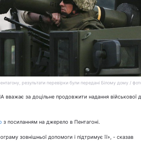
нтагону, результати перевірки були передані Білому дому / фот
А вважає за доцільне продовжити надання військової 
co
з посиланням на джерело в Пентагоні.
граму зовнішньої допомоги і підтримує її», - сказав