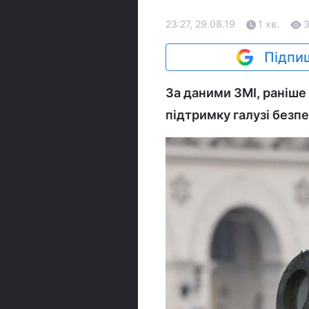
23:27, 29.08.19
1 хв.
Підпиш
За даними ЗМІ, раніше
підтримку галузі безпе