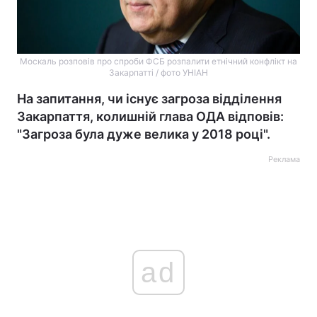
Москаль розповів про спроби ФСБ розпалити етнічний конфлікт на
Закарпатті / фото УНІАН
На запитання, чи існує загроза відділення
Закарпаття, колишній глава ОДА відповів:
"Загроза була дуже велика у 2018 році".
Реклама
ad