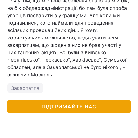
"Річ у тім, що місцеве населення стало на мій бік,
на бік облдержадміністрації, бо там була спроба
угорців посварити з українцями. Але коли ми
подивилися, кого наймали для проведення
всіляких провокаційних дій... Я хочу,
користуючись можливістю, подякувати всім
закарпатцям, що жоден з них не брав участі у
цих ганебних акціях. Всі були з Київської,
Чернігівської, Черкаської, Харківської, Сумської
областей, але з Закарпатської не було нікого", –
зазначив Москаль.
Закарпаття
ПІДТРИМАЙТЕ НАС