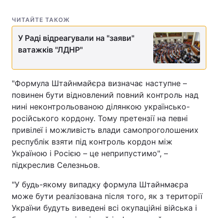
ЧИТАЙТЕ ТАКОЖ
У Раді відреагували на "заяви"
ватажків "ЛДНР"
"Формула Штайнмайєра визначає наступне –
повинен бути відновлений повний контроль над
нині неконтрольованою ділянкою українсько-
російського кордону. Тому претензії на певні
привілеї і можливість влади самопроголошених
республік взяти під контроль кордон між
Україною і Росією – це неприпустимо", –
підкреслив Селезньов.
"У будь-якому випадку формула Штайнмаєра
може бути реалізована після того, як з території
України будуть виведені всі окупаційні війська і