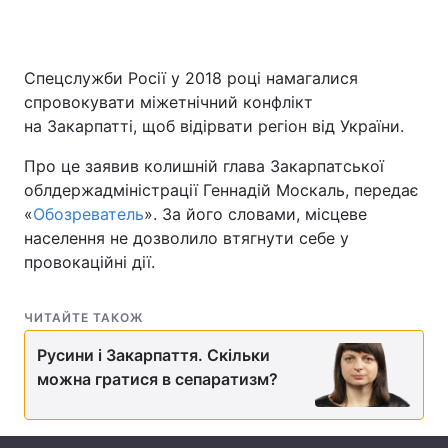
Спецслужби Росії у 2018 році намагалися
Головна
Війна
спровокувати міжетнічний конфлікт
на Закарпатті, щоб відірвати регіон від України.
Україна
Політика
Про це заявив колишній глава Закарпатської
Економіка
Світ
облдержадміністрації Геннадій Москаль, передає
«
Обозреватель
». За його словами, місцеве
Спорт
Наука
населення не дозволило втягнути себе у
провокаційні дії.
Техно і зв'язок
Лайт
Зброя
Інциденти
ЧИТАЙТЕ ТАКОЖ
Здоров'я
Туризм
Русини і Закарпаття. Скільки
можна гратися в сепаратизм?
Цікавинки
Погода
Екологія
Регіони