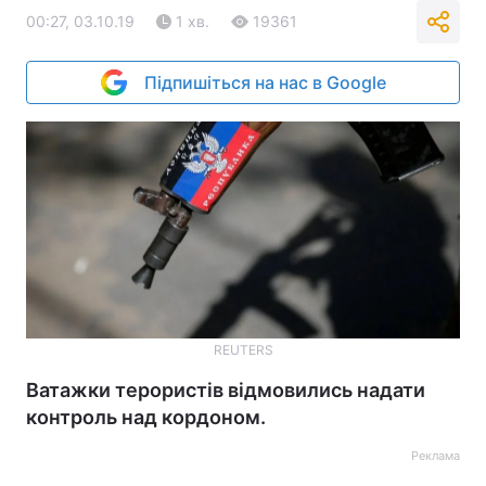
00:27, 03.10.19
1 хв.
19361
Підпишіться на нас в Google
REUTERS
Ватажки терористів відмовились надати
контроль над кордоном.
Реклама