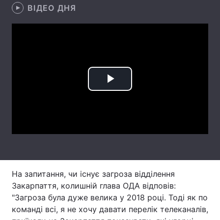
ВІДЕО ДНЯ
Лонгріди
Відео з Youtube
Статті
Інтерв'ю
Думки
Play
Архів
Вакансії
Video
Контакти
Послуги
На запитання, чи існує загроза відділення
Закарпаття, колишній глава ОДА відповів:
"Загроза була дуже велика у 2018 році. Тоді як по
команді всі, я не хочу давати перелік телеканалів,