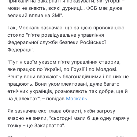
приїхали на Закарпаття показувати, які угорці –
мови не знають, всякі дурниці... ФСБ має дуже
Тема оформлення
великий вплив на ЗМІ".
Так, Москаль зазначає, що за цією провокацією
стояло "п'яте розвідувальне управління
Федеральної служби безпеки Російської
Федерації".
"Путін своїм указом п'яте управління створив,
яке працює по Україні, по Грузії і по Молдові.
Решту вони вважають благонадійними і по них не
працюють. Вони укомплектовані, дуже багато
етнічних українців, розмовляють так добре, ще й
на діалектах", – повідав
Москаль
.
Як зазначив екс-глава області, якби загрозу
вчасно не зняли, "сьогодні мали б ще одну гарячу
точку – це Закарпаття".