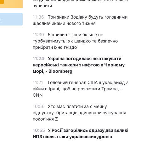
зупинити
11:36
Три знаки Зодіаку будуть головними
s
щасливчиками нового тижня
11:30
5 хвилин - і оси більше не
турбуватимуть: як швидко та безпечно
прибрати їхнє гніздо
11:24
Україна погодилася не атакувати
неросійські танкери з нафтою в Чорному
морі, - Bloomberg
11:21
Головний генерал США шукає вихід з
війни в Ірані, щоб не розлютити Трампа, -
CNN
10:56
Хто має платити за сімейну
відпустку: британців здивували очікування
покоління Z
10:55
У Росії загорілись одразу два великі
НПЗ після атаки українських дронів