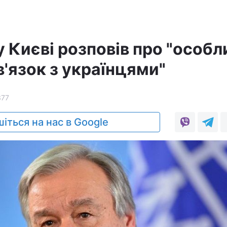
 Києві розповів про "особл
'язок з українцями"
377
іться на нас в Google