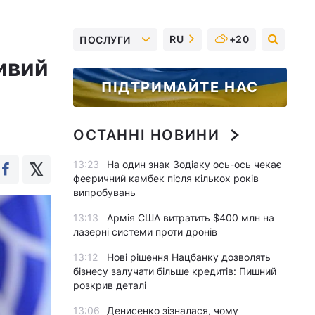
RU
+20
ПОСЛУГИ
ивий
ПІДТРИМАЙТЕ НАС
ОСТАННІ НОВИНИ
13:23
На один знак Зодіаку ось-ось чекає
феєричний камбек після кількох років
випробувань
13:13
Армія США витратить $400 млн на
лазерні системи проти дронів
13:12
Нові рішення Нацбанку дозволять
бізнесу залучати більше кредитів: Пишний
розкрив деталі
13:06
Денисенко зізналася, чому