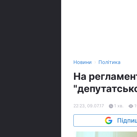
›
Новини
Політика
На регламен
"депутатськ
22:23, 09.07.17
1 хв.
1
Підпиш