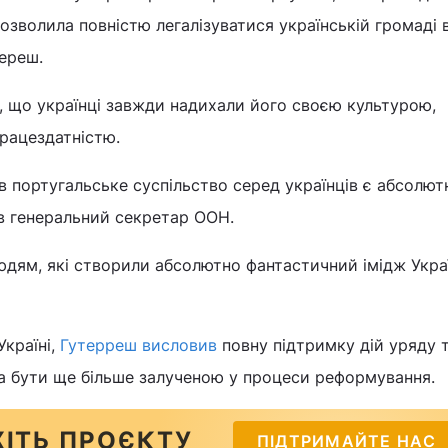
дозволила повністю легалізуватися українській громаді 
тереш.
, що українці завжди надихали його своєю культурою,
працездатністю.
 в португальське суспільство серед українців є абсолют
в генеральний секретар ООН.
дям, які створили абсолютно фантастичний імідж Україн
країні,
Гутерреш висловив
повну підтримку дій уряду 
а бути ще більше залученою у процеси реформування.
ІТЬ ПРОЄКТУ
ПІДТРИМАЙТЕ НАС