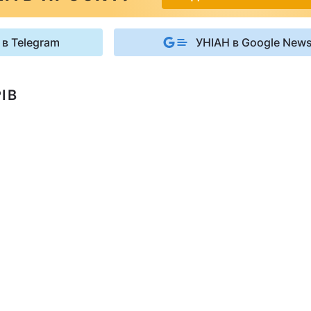
 в Telegram
УНІАН в Google New
ІВ