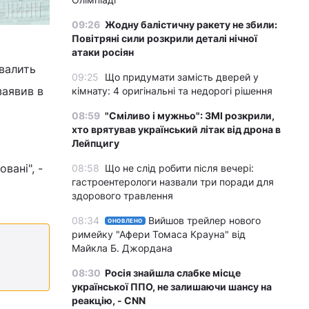
09:26
Жодну балістичну ракету не збили:
Повітряні сили розкрили деталі нічної
атаки росіян
валить
09:25
Що придумати замість дверей у
заявив в
кімнату: 4 оригінальні та недорогі рішення
08:59
"Сміливо і мужньо": ЗМІ розкрили,
хто врятував український літак від дрона в
Лейпцигу
вані", -
08:58
Що не слід робити після вечері:
гастроентерологи назвали три поради для
здорового травлення
08:34
Вийшов трейлер нового
ОНОВЛЕНО
римейку "Афери Томаса Крауна" від
Майкла Б. Джордана
08:30
Росія знайшла слабке місце
української ППО, не залишаючи шансу на
реакцію, - CNN