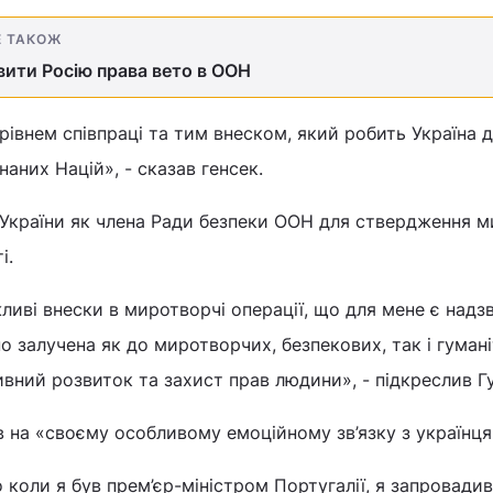
Е ТАКОЖ
вити Росію права вето в ООН
рівнем співпраці та тим внеском, який робить Україна 
наних Націй», - сказав генсек.
 України як члена Ради безпеки ООН для ствердження м
і.
ливі внески в миротворчі операції, що для мене є надз
о залучена як до миротворчих, безпекових, так і гуман
ивний розвиток та захист прав людини», - підкреслив Г
в на «своєму особливому емоційному зв’язку з українця
коли я був прем’єр-міністром Португалії, я запровадив