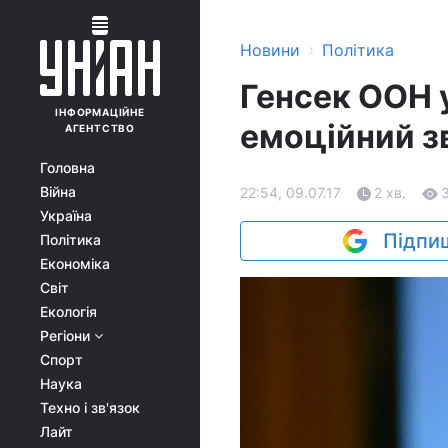
›
Новини
Політика
Генсек ООН у
ІНФОРМАЦІЙНЕ
емоційний зв
АГЕНТСТВО
Головна
Війна
22:54, 09.07.17
2 хв.
Україна
Підпиш
Політика
Економіка
Світ
Екологія
Регіони
Спорт
Наука
Техно і зв'язок
Лайт