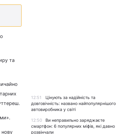
до
иру та
вичайно
ітарних
12:51
Цінують за надійність та
уттереш.
довговічність: названо найпопулярнішого
автовиробника у світі
ми».
12:50
Ви неправильно заряджаєте
смартфон: 6 популярних міфів, які давно
 нову
розвінчали