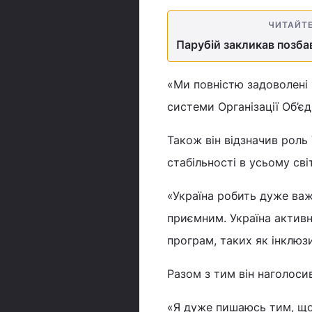
ЧИТАЙТ
Парубій закликав позба
«Ми повністю задоволені 
системи Організації Об’єд
Також він відзначив роль
стабільності в усьому світ
«Україна робить дуже важ
приємним. Україна активн
програм, таких як інклюз
Разом з тим він наголоси
«Я дуже пишаюсь тим, що 