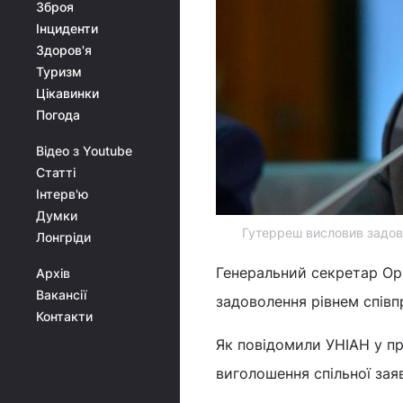
Зброя
Інциденти
Здоров'я
Туризм
Цікавинки
Погода
Відео з Youtube
Статті
Інтерв'ю
Думки
Гутерреш висловив задово
Лонгріди
Генеральний секретар Орг
Архів
Вакансії
задоволення рівнем співп
Контакти
Як повідомили УНІАН у пр
виголошення спільної за