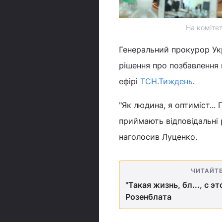
На комітет
Генеральний прокурор Ук
рішення про позбавлення 
ефірі
ТСН.Тиждень
.
"Як людина, я оптиміст...
приймають відповідальні р
наголосив Луценко.
ЧИТАЙТ
"Такая жизнь, бл..., с 
Розенблата