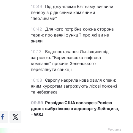
10:49
Під джунглями В'єтнаму виявили
печеру з рідкісними кам'яними
"перлинами"
10:42
Для чого потрібна кожна сторона
терки: про деякі функції, про які ви не
знали
10:13
Водопостачання Львівщини під
загрозою: "Бориславська нафтова
компанія" просить Зеленського
переглянути санкції
10:08
Європу накрила нова хвиля спеки:
яким курортам загрожують лісові пожежі
та небезпека
09:59
Розвідка США пов’язує з Росією
дрон з вибухівкою в аеропорту Лейпцига,
- WSJ
Реклама