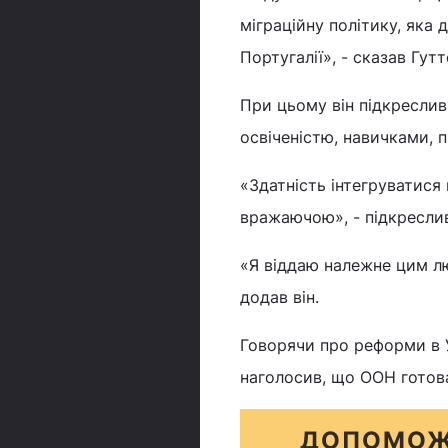
міграційну політику, яка 
Португалії», - сказав Гут
При цьому він підкреслив
освіченістю, навичками, 
«Здатність інтегруватися
вражаючою», - підкресли
«Я віддаю належне цим лю
додав він.
Говорячи про реформи в У
наголосив, що ООН готов
ДОПОМОЖ