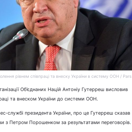
лення рівнем співпраці та внеску України в систему ООН / Pars
анізації Об’єднаних Націй Антоніу Гутерреш висловив
раці та внеском України до системи ООН.
ес-службі президента України, про це Гутерреш сказав 
яви з Петром Порошенком за результатами переговорів.