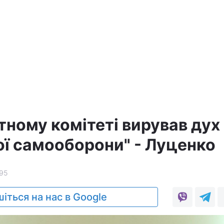
тному комітеті вирував дух
ої самооборони" - Луценко
95
іться на нас в Google