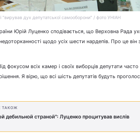
і "вирував дух депутатської самооборони" / фото УНІАН
раїни Юрій Луценко сподівається, що Верховна Рада ух
недоторканності щодо усіх шести нардепів. Про це він 
 Під фокусом всіх камер і своїх виборців депутати часто
ішення. Я вірю, що всі шість депутатів будуть проголосо
Е ТАКОЖ
этой дебильной страной": Луценко процитував вислів