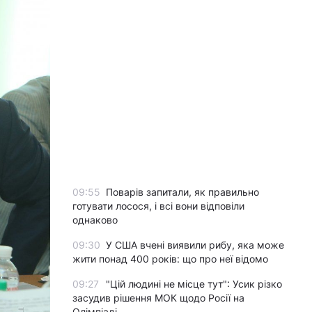
09:55
Поварів запитали, як правильно
готувати лосося, і всі вони відповіли
однаково
09:30
У США вчені виявили рибу, яка може
жити понад 400 років: що про неї відомо
09:27
"Цій людині не місце тут": Усик різко
засудив рішення МОК щодо Росії на
Олімпіаді