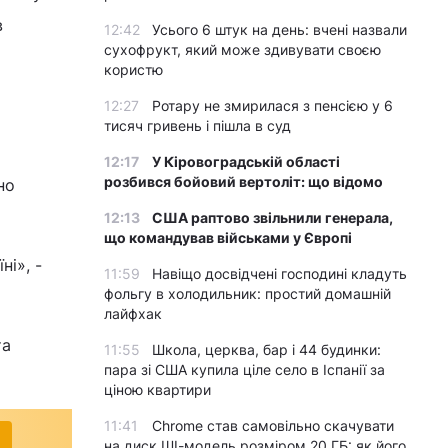
в
12:42
Усього 6 штук на день: вчені назвали
сухофрукт, який може здивувати своєю
користю
12:27
Ротару не змирилася з пенсією у 6
тисяч гривень і пішла в суд
12:17
У Кіровоградській області
розбився бойовий вертоліт: що відомо
но
12:13
США раптово звільнили генерала,
що командував військами у Європі
і», -
11:59
Навіщо досвідчені господині кладуть
фольгу в холодильник: простий домашній
лайфхак
та
11:55
Школа, церква, бар і 44 будинки:
пара зі США купила ціле село в Іспанії за
ціною квартири
11:41
Chrome став самовільно скачувати
на диск ШІ-модель розміром 20 ГБ: як його