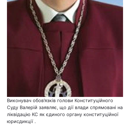
Головна
Війна
Україна
Політика
Економіка
Світ
Спорт
Наука
Техно і зв'язок
Лайт
Зброя
Інциденти
Виконувач обов’язків голови Конституційного
Здоров'я
Туризм
Суду Валерій заявляє, що дії влади спрямовані на
ліквідацію КС як єдиного органу конституційної
Цікавинки
Погода
юрисдикції .
Екологія
Регіони