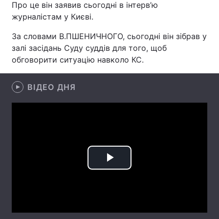
Про це він заявив сьогодні в інтерв’ю
журналістам у Києві.
Лонгріди
За словами В.ПШЕНИЧНОГО, сьогодні він зібрав у
Відео з Youtube
Статті
залі засідань Суду суддів для того, щоб
обговорити ситуацію навколо КС.
Інтерв'ю
Думки
ВІДЕО ДНЯ
Архів
Вакансії
Контакти
Послуги
Play
Video