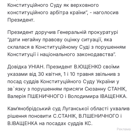
Конституційного Суду як верховного
конституційного арбітра країни”, - наголосив
Президент.
Президент доручив Генеральній прокуратурі
“дати негайну правову оцінку ситуації, яка
склалася в Конституційному Суді з порушенням
Конституції і національного законодавства”.
Довідка УНІАН. Президент В.ЮЩЕНКО своїми
указами від 30 квітня, 1 і 10 травня звільнив з
посад суддів Конституційного Суду України у
зв`язку з порушенням присяги Сюзанну СТАНІК,
Валерія ПШЕНИЧНОГО і Володимира ІВАЩЕНКА.
Кам’янобрідський суд Луганської області ухвалив
рішення поновити С.СТАНІК, В.ПШЕНИЧНОГО і
В.ІВАЩЕНКА на посадах суддів КС.
Реклама