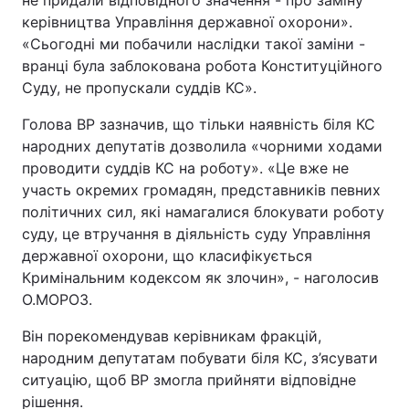
не придали відповідного значення - про заміну
керівництва Управління державної охорони».
«Сьогодні ми побачили наслідки такої заміни -
вранці була заблокована робота Конституційного
Суду, не пропускали суддів КС».
Голова ВР зазначив, що тільки наявність біля КС
народних депутатів дозволила «чорними ходами
проводити суддів КС на роботу». «Це вже не
участь окремих громадян, представників певних
політичних сил, які намагалися блокувати роботу
суду, це втручання в діяльність суду Управління
державної охорони, що класифікується
Кримінальним кодексом як злочин», - наголосив
О.МОРОЗ.
Він порекомендував керівникам фракцій,
народним депутатам побувати біля КС, з’ясувати
ситуацію, щоб ВР змогла прийняти відповідне
рішення.