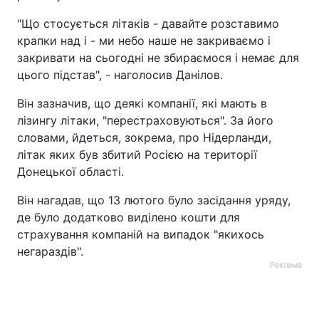
"Що стосується літаків - давайте розставимо
Тема оформлення
крапки над і - ми небо наше не закриваємо і
закривати на сьогодні не збираємося і немає для
цього підстав", - наголосив Данілов.
Він зазначив, що деякі компанії, які мають в
лізингу літаки, "перестраховуються". За його
словами, йдеться, зокрема, про Нідерланди,
літак яких був збитий Росією на території
Донецької області.
Він нагадав, що 13 лютого було засідання уряду,
де було додатково виділено кошти для
страхування компаній на випадок "якихось
негараздів".
Реклама