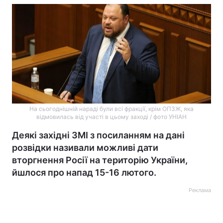
На сьогоднішній нараді були всі фракції, крім ОПЗЖ, яка
відмовилась від участі в цьому заході / фото УНІАН
Деякі західні ЗМІ з посиланням на дані
розвідки називали можливі дати
вторгнення Росії на територію України,
йшлося про напад 15-16 лютого.
Реклама