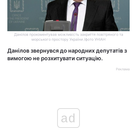
Данілов прокоментував можливість закриття повітряного та
морського простору України /фото УНІАН
Данілов звернувся до народних депутатів з
вимогою не розхитувати ситуацію.
Реклама
ad