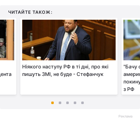
ЧИТАЙТЕ ТАКОЖ:
Ніякого наступу РФ в ті дні, про які
"Бачу 
дента
пишуть ЗМІ, не буде - Стефанчук
америк
покину
з РФ
Реклама