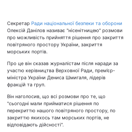
Секретар
Ради національної безпеки та оборони
Головна
Війна
Олексій Данілов називає "нісенітницею" розмови
про можливість прийняття рішення про закриття
Україна
Політика
повітряного простору України, закриття
морських портів.
Економіка
Світ
Про це він сказав журналістам після наради за
Спорт
Наука
участю керівництва Верховної Ради, прем’єр-
міністра України Дениса Шмигаля, лідерів
Техно і зв'язок
Лайт
фракцій та груп.
Зброя
Інциденти
Він наголосив, що всі розмови про те, що
"сьогодні мали прийматися рішення по
Здоров'я
Туризм
перекриттю нашого повітряного простору, по
Цікавинки
Погода
закриттю якихось там морських портів, не
відповідають дійсності".
Екологія
Регіони