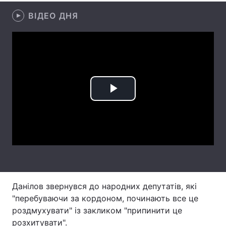
ВІДЕО ДНЯ
Лонгріди
Відео з Youtube
Статті
Інтерв'ю
Думки
Архів
Вакансії
Play
Контакти
Video
Послуги
Данілов звернувся до народних депутатів, які
"перебуваючи за кордоном, починають все це
роздмухувати" із закликом "припинити це
розхитувати".