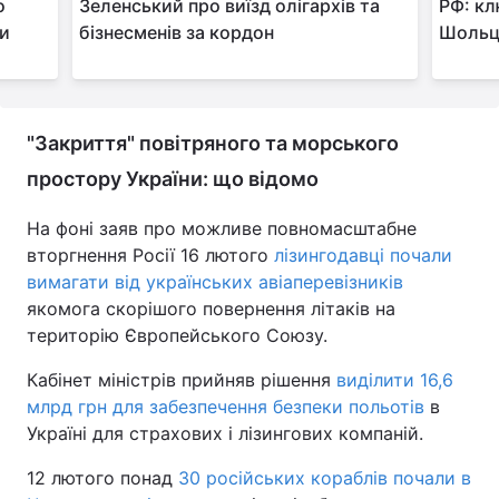
о
Зеленський про виїзд олігархів та
РФ: кл
ми
бізнесменів за кордон
Шольца
"Закриття" повітряного та морського
простору України: що відомо
На фоні заяв про можливе повномасштабне
вторгнення Росії 16 лютого
лізингодавці почали
вимагати від українських авіаперевізників
якомога скорішого повернення літаків на
територію Європейського Союзу.
Кабінет міністрів прийняв рішення
виділити 16,6
млрд грн для забезпечення безпеки польотів
в
Україні для страхових і лізингових компаній.
12 лютого понад
30 російських кораблів почали в