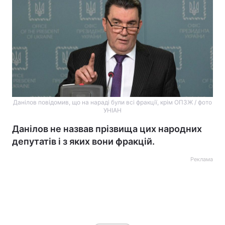
Данілов повідомив, що на нараді були всі фракції, крім ОПЗЖ / фото
УНІАН
Данілов не назвав прізвища цих народних
депутатів і з яких вони фракцій.
Реклама