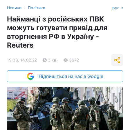
›
Новини
Політика
рус
Найманці з російських ПВК
можуть готувати привід для
вторгнення РФ в Україну -
Reuters
19:33, 14.02.22
3 хв.
3672
Підпишіться на нас в Google