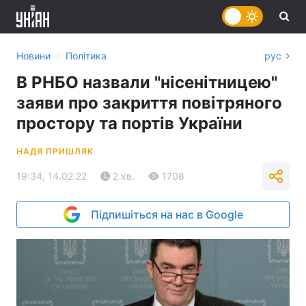
›
Новини
Політика
рус
В РНБО назвали "нісенітницею"
заяви про закриття повітряного
простору та портів України
НАДЯ ПРИШЛЯК
19:34, 14.02.22
2 хв.
1708
Підпишіться на нас в Google