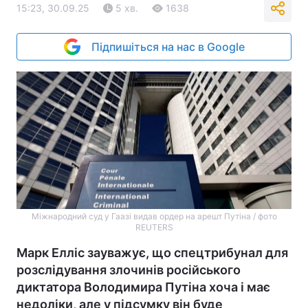
15:23, 30.09.25
5 хв.
1638
Підпишіться на нас в Google
Міжнародний суд у Гаазі видав ордер на арешт Путіна / фото
REUTERS
Марк Елліс зауважує, що спецтрибунал для
розслідування злочинів російського
диктатора Володимира Путіна хоча і має
недоліки, але у підсумку він буде