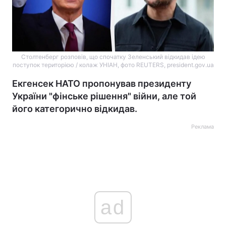
Столтенберг розповів, що спочатку Зеленський відкидав ідею
поступок територією / колаж УНІАН, фото REUTERS, president.gov.ua
Екгенсек НАТО пропонував президенту
України "фінське рішення" війни, але той
його категорично відкидав.
Реклама
ad