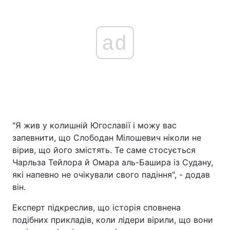
ad
"Я жив у колишній Югославії і можу вас
запевнити, що Слободан Мілошевич ніколи не
вірив, що його змістять. Те саме стосується
Чарльза Тейлора й Омара аль-Башира із Судану,
які напевно не очікували свого падіння", - додав
він.
Експерт підкреслив, що історія сповнена
подібних прикладів, коли лідери вірили, що вони