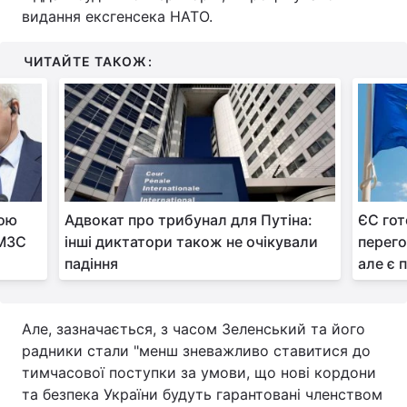
видання ексгенсека НАТО.
Тема оформлення
ЧИТАЙТЕ ТАКОЖ:
вою
Адвокат про трибунал для Путіна:
ЄС гот
 МЗС
інші диктатори також не очікували
перего
падіння
але є 
Але, зазначається, з часом Зеленський та його
радники стали "менш зневажливо ставитися до
тимчасової поступки за умови, що нові кордони
та безпека України будуть гарантовані членством