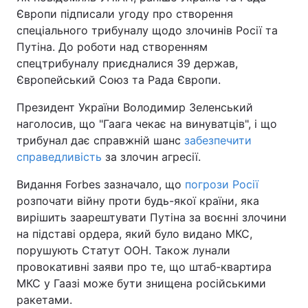
Європи підписали угоду про створення
спеціального трибуналу щодо злочинів Росії та
Путіна. До роботи над створенням
спецтрибуналу приєдналися 39 держав,
Європейський Союз та Рада Європи.
Президент України Володимир Зеленський
наголосив, що "Гаага чекає на винуватців", і що
трибунал дає справжній шанс
забезпечити
справедливість
за злочин агресії.
Видання Forbes зазначало, що
погрози Росії
розпочати війну проти будь-якої країни, яка
вирішить заарештувати Путіна за воєнні злочини
на підставі ордера, який було видано МКС,
порушують Статут ООН. Також лунали
провокативні заяви про те, що штаб-квартира
МКС у Гаазі може бути знищена російськими
ракетами.