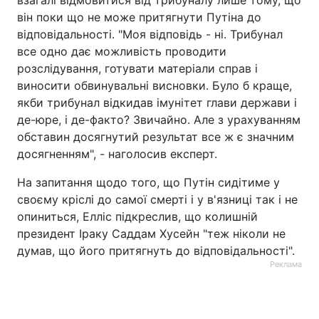
взагалі відмовитися від трибуналу лише тому, що
він поки що не може притягнути Путіна до
відповідальності. "Моя відповідь - ні. Трибунал
все одно дає можливість проводити
розслідування, готувати матеріали справ і
виносити обвинувальні висновки. Було б краще,
якби трибунал відкидав імунітет глави держави і
де-юре, і де-факто? Звичайно. Але з урахуванням
обставин досягнутий результат все ж є значним
досягненням", - наголосив експерт.
На запитання щодо того, що Путін сидітиме у
своєму кріслі до самої смерті і у в'язниці так і не
опиниться, Елліс підкреслив, що колишній
президент Іраку Саддам Хусейн "теж ніколи не
думав, що його притягнуть до відповідальності".
Реклама