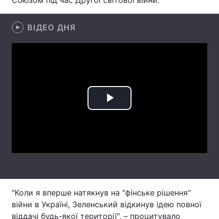
Союзом під час Другої світової війни.
Лонгріди
ВІДЕО ДНЯ
Відео з Youtube
Статті
Інтерв'ю
Думки
Архів
Вакансії
Play
Контакти
Video
Послуги
"Коли я вперше натякнув на "фінське рішення"
війни в Україні, Зеленський відкинув ідею повної
віддачі будь-якої території", – процитувало