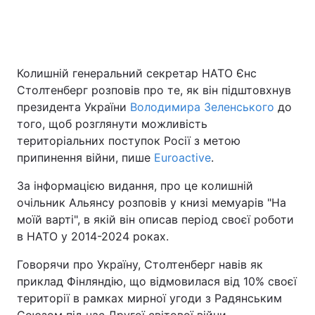
Головна
Війна
Колишній генеральний секретар НАТО Єнс
Столтенберг розповів про те, як він підштовхнув
Україна
Політика
президента України
Володимира Зеленського
до
Економіка
Світ
того, щоб розглянути можливість
територіальних поступок Росії з метою
Спорт
Наука
припинення війни, пише
Euroactive
.
Техно і зв'язок
Лайт
За інформацією видання, про це колишній
очільник Альянсу розповів у книзі мемуарів "На
Зброя
Інциденти
моїй варті", в якій він описав період своєї роботи
в НАТО у 2014-2024 роках.
Здоров'я
Туризм
Говорячи про Україну, Столтенберг навів як
Цікавинки
Погода
приклад Фінляндію, що відмовилася від 10% своєї
території в рамках мирної угоди з Радянським
Екологія
Регіони