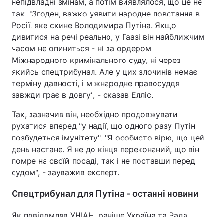
непідвладні змінам, а потім виявлялося, що це не
так. "Згоден, важко уявити народне повстання в
Росії, яке скине Володимира Путіна. Якщо
дивитися на речі реально, у Гаазі він найближчим
часом не опиниться - ні за ордером
Міжнародного кримінального суду, ні через
якийсь спецтрибунал. Але у цих злочинів немає
терміну давності, і міжнародне правосуддя
завжди грає в довгу", - сказав Елліс.
Так, зазначив він, необхідно продовжувати
рухатися вперед "у надії, що одного разу Путін
позбудеться імунітету". "Я особисто вірю, що цей
день настане. Я не до кінця переконаний, що він
помре на своїй посаді, так і не поставши перед
судом", - зауважив експерт.
Спецтрибунал для Путіна - останні новини
Як повідомляв УНІАН, раніше Україна та Рада