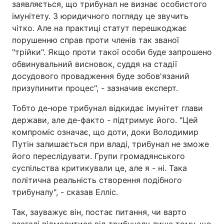
заявляється, що трибунал не визнає особистого
імунітету. З юридичного погляду це звучить
чітко. Але на практиці статут перешкоджає
порушенню справ проти членів так званої
"трійки". Якщо проти такої особи буде запрошено
обвинувальний висновок, суддя на стадії
досудового провадження буде зобов'язаний
призупинити процес", - зазначив експерт.
Тобто де-юре трибунал відкидає імунітет глави
держави, але де-факто - підтримує його. "Цей
компроміс означає, що доти, доки Володимир
Путін залишається при владі, трибунал не зможе
його переслідувати. Групи громадянського
суспільства критикували це, але я - ні. Така
політична реальність створення подібного
трибуналу", - сказав Елліс.
Так, зауважує він, постає питання, чи варто