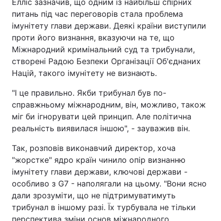
Елліс зазначив, що одним із найбільш спірних
питань під час переговорів стала проблема
імунітету глави держави. Деякі країни виступили
проти його визнання, вказуючи на те, що
Міжнародний кримінальний суд та трибунали,
створені Радою Безпеки Організації Об'єднаних
Націй, такого імунітету не визнають.
"І це правильно. Якби трибунал був по-
справжньому міжнародним, він, можливо, також
міг би ігнорувати цей принцип. Але політична
реальність виявилася іншою", - зауважив він.
Так, розповів виконавчий директор, хоча
"жорстке" ядро країн чинило опір визнанню
імунітету глави держави, ключові держави -
особливо з G7 - наполягали на цьому. "Вони ясно
дали зрозуміти, що не підтримуватимуть
трибунал в іншому разі. Їх турбувала не тільки
перспектива зміни основ міжнародного