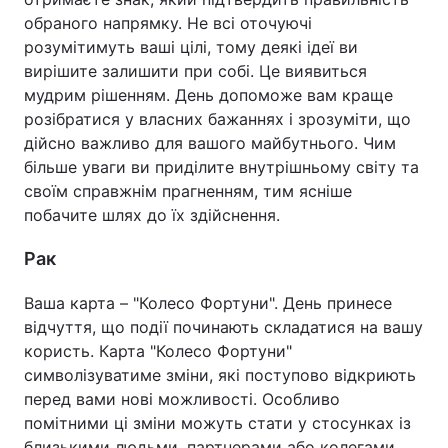
обраного напрямку. Не всі оточуючі
розумітимуть ваші цілі, тому деякі ідеї ви
вирішите залишити при собі. Це виявиться
мудрим рішенням. День допоможе вам краще
розібратися у власних бажаннях і зрозуміти, що
дійсно важливо для вашого майбутнього. Чим
більше уваги ви приділите внутрішньому світу та
своїм справжнім прагненням, тим ясніше
побачите шлях до їх здійснення.
Рак
Ваша карта – "Колесо Фортуни". День принесе
відчуття, що події починають складатися на вашу
користь. Карта "Колесо Фортуни"
символізуватиме зміни, які поступово відкриють
перед вами нові можливості. Особливо
помітними ці зміни можуть стати у стосунках із
близькими людьми, партнерами або колегами.