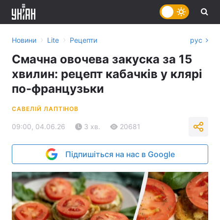
›
›
Новини
Lite
Рецепти
рус
Смачна овочева закуска за 15
хвилин: рецепт кабачків у клярі
по-французьки
САВЕЛІЙ ЛАПТІНОВ
09:00, 04.06.26
3 хв.
20681
Підпишіться на нас в Google