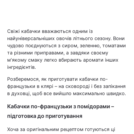
Головна
Війна
Свіжі кабачки вважаються одним із
найуніверсальніших овочів літнього сезону. Вони
Україна
Політика
чудово поєднуються з сиром, зеленню, томатами
Економіка
Світ
та різними приправами, а завдяки своєму
м'якому смаку легко вбирають аромати інших
Спорт
Наука
інгредієнтів.
Техно і зв'язок
Лайт
Розберемося, як приготувати кабачки по-
французьки в клярі – на сковороді і без запікання
Зброя
Інциденти
в духовці, щоб все вийшло максимально швидко.
Здоров'я
Туризм
Кабачки по-французьки з помідорами –
підготовка до приготування
Цікавинки
Погода
Хоча за оригінальним рецептом готуються ці
Екологія
Регіони