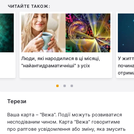
ЧИТАЙТЕ ТАКОЖ:
Люди, які народилися в ці місяці,
У житт
"найантидраматичніші" з усіх
почина
отрима
Терези
Ваша карта – "Вежа". Події можуть розвиватися
несподіваним чином. Карта "Вежа" говоритиме
про раптове усвідомлення або зміну, яка змусить