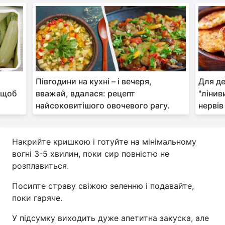
Півгодини на кухні – і вечеря,
Для де
 щоб
вважай, вдалася: рецепт
"лінив
найсоковитішого овочевого рагу.
нервів
Накрийте кришкою і готуйте на мінімальному
вогні 3-5 хвилин, поки сир повністю не
розплавиться.
Посипте страву свіжою зеленню і подавайте,
поки гаряче.
У підсумку виходить дуже апетитна закуска, але