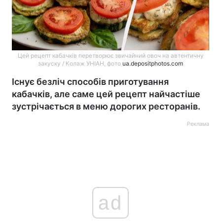
Цей рецепт кабачків перетворює звичайний овоч на автентичну
закуску / Колаж УНІАН, фото
ua.depositphotos.com
Існує безліч способів приготування
кабачків, але саме цей рецепт найчастіше
зустрічається в меню дорогих ресторанів.
Реклама
ad