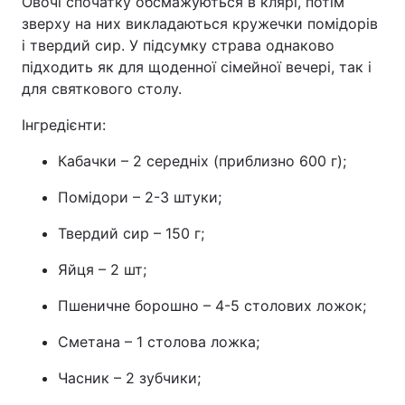
Овочі спочатку обсмажуються в клярі, потім
зверху на них викладаються кружечки помідорів
Тема оформлення
і твердий сир. У підсумку страва однаково
підходить як для щоденної сімейної вечері, так і
для святкового столу.
Інгредієнти:
Кабачки – 2 середніх (приблизно 600 г);
Помідори – 2-3 штуки;
Твердий сир – 150 г;
Яйця – 2 шт;
Пшеничне борошно – 4-5 столових ложок;
Сметана – 1 столова ложка;
Часник – 2 зубчики;