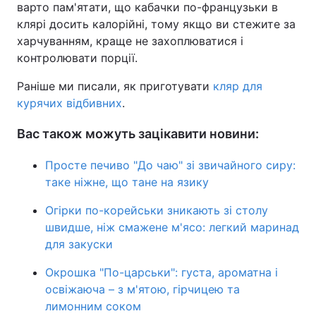
варто пам'ятати, що кабачки по-французьки в
клярі досить калорійні, тому якщо ви стежите за
харчуванням, краще не захоплюватися і
контролювати порції.
Раніше ми писали, як приготувати
кляр для
курячих відбивних
.
Вас також можуть зацікавити новини:
Просте печиво "До чаю" зі звичайного сиру:
таке ніжне, що тане на язику
Огірки по-корейськи зникають зі столу
швидше, ніж смажене м'ясо: легкий маринад
для закуски
Окрошка "По-царськи": густа, ароматна і
освіжаюча – з м'ятою, гірчицею та
лимонним соком