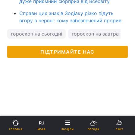
дуже приємний сюрприз від Всесвіту
Справи цих знаків Зодіаку різко підуть
вгору в червні: кому забезпечений прорив
гороскоп на сьогодні
гороскоп на завтра
ка
ПІДТРИМАЙТЕ НАС
RU
МОВА
ГОЛОВНА
РОЗДІЛИ
ПОГОДА
ЛАЙТ