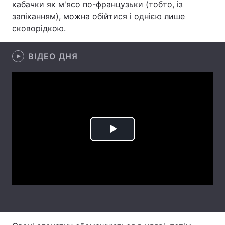
кабачки як м'ясо по-французьки (тобто, із
запіканням), можна обійтися і однією лише
Лонгріди
сковорідкою.
Відео з Youtube
Статті
ВІДЕО ДНЯ
Інтерв'ю
Думки
Архів
Вакансії
Контакти
Послуги
Play
Video