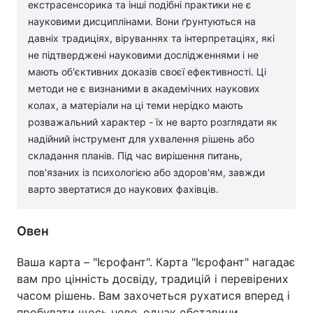
екстрасенсорика та інші подібні практики не є
науковими дисциплінами. Вони ґрунтуються на
давніх традиціях, віруваннях та інтерпретаціях, які
не підтверджені науковими дослідженнями і не
мають об'єктивних доказів своєї ефективності. Ці
методи не є визнаними в академічних наукових
колах, а матеріали на ці теми нерідко мають
розважальний характер - їх не варто розглядати як
надійний інструмент для ухвалення рішень або
складання планів. Під час вирішення питань,
пов'язаних із психологією або здоров'ям, завжди
варто звертатися до наукових фахівців.
Овен
Ваша карта – "Ієрофант". Карта "Ієрофант" нагадає
вам про цінність досвіду, традицій і перевірених
часом рішень. Вам захочеться рухатися вперед і
пробувати щось нове, однак обставини