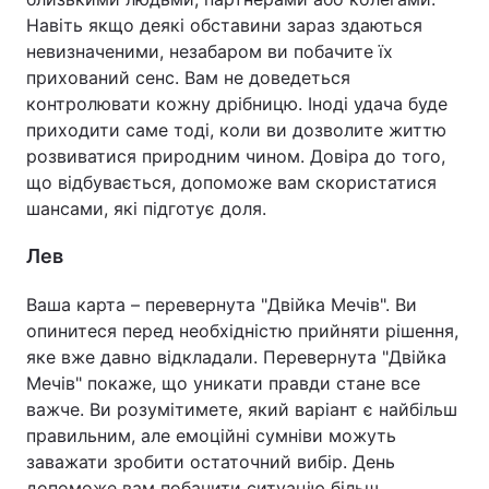
Навіть якщо деякі обставини зараз здаються
невизначеними, незабаром ви побачите їх
прихований сенс. Вам не доведеться
контролювати кожну дрібницю. Іноді удача буде
приходити саме тоді, коли ви дозволите життю
розвиватися природним чином. Довіра до того,
що відбувається, допоможе вам скористатися
шансами, які підготує доля.
Лев
Ваша карта – перевернута "Двійка Мечів". Ви
опинитеся перед необхідністю прийняти рішення,
яке вже давно відкладали. Перевернута "Двійка
Мечів" покаже, що уникати правди стане все
важче. Ви розумітимете, який варіант є найбільш
правильним, але емоційні сумніви можуть
заважати зробити остаточний вибір. День
допоможе вам побачити ситуацію більш