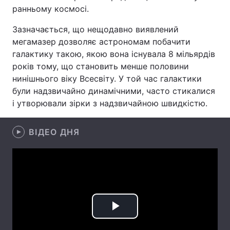
ранньому космосі.
Лонгріди
Зазначається, що нещодавно виявлений
мегамазер дозволяє астрономам побачити
Відео з Youtube
Статті
галактику такою, якою вона існувала 8 мільярдів
років тому, що становить менше половини
Інтерв'ю
Думки
нинішнього віку Всесвіту. У той час галактики
були надзвичайно динамічними, часто стикалися
Архів
Вакансії
і утворювали зірки з надзвичайною швидкістю.
Контакти
ВІДЕО ДНЯ
Послуги
Play