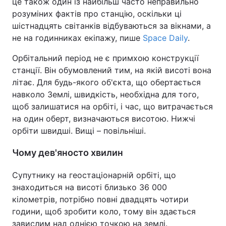
це також один із найбільш часто неправильно
розуміних фактів про станцію, оскільки ці
шістнадцять світанків відбуваються за вікнами, а
не на годинниках екіпажу, пише
Space Daily
.
Орбітальний період не є примхою конструкції
станції. Він обумовлений тим, на якій висоті вона
літає. Для будь-якого об'єкта, що обертається
навколо Землі, швидкість, необхідна для того,
щоб залишатися на орбіті, і час, що витрачається
на один оберт, визначаються висотою. Нижчі
орбіти швидші. Вищі – повільніші.
Чому дев'яносто хвилин
Супутнику на геостаціонарній орбіті, що
знаходиться на висоті близько 36 000
кілометрів, потрібно повні двадцять чотири
години, щоб зробити коло, тому він здається
завислим над однією точкою на землі.