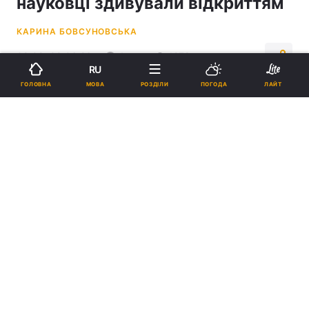
науковці здивували відкриттям
КАРИНА БОВСУНОВСЬКА
08:08, 09.06.26
4 хв.
1279
RU
МОВА
ГОЛОВНА
РОЗДІЛИ
ПОГОДА
ЛАЙТ
Підпишіться на нас в Google
Вулкани можуть по-різному себе вести під час своєї активності /
REUTERS
Науковці зосередили свою увагу на магмі,