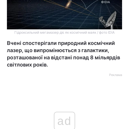
Гідроксильний мегамазер діє як космічний маяк / фото IDIA
Вчені спостерігали природний космічний
лазер, що випромінюється з галактики,
розташованої на відстані понад 8 мільярдів
світлових років.
Реклама
ad