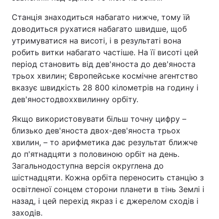
Станція знаходиться набагато нижче, тому їй
доводиться рухатися набагато швидше, щоб
утримуватися на висоті, і в результаті вона
робить витки набагато частіше. На її висоті цей
період становить від дев'яноста до дев'яноста
трьох хвилин; Європейське космічне агентство
вказує швидкість 28 800 кілометрів на годину і
дев'яностодвоххвилинну орбіту.
Якщо використовувати більш точну цифру –
близько дев'яноста двох-дев'яноста трьох
хвилин, – то арифметика дає результат ближче
до п'ятнадцяти з половиною орбіт на день.
Загальнодоступна версія округлена до
шістнадцяти. Кожна орбіта переносить станцію з
освітленої сонцем сторони планети в тінь Землі і
назад, і цей перехід якраз і є джерелом сходів і
заходів.