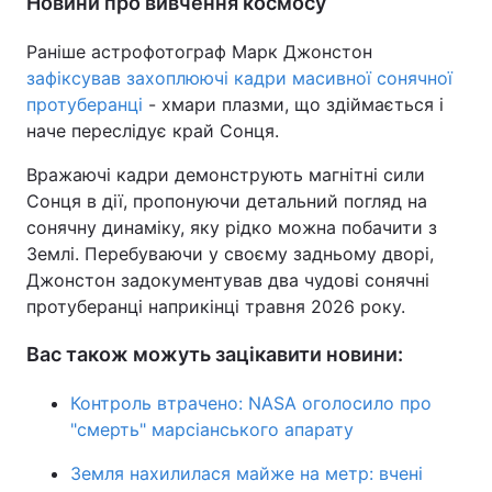
Новини про вивчення космосу
Раніше астрофотограф Марк Джонстон
зафіксував захоплюючі кадри масивної сонячної
протуберанці
- хмари плазми, що здіймається і
наче переслідує край Сонця.
Вражаючі кадри демонструють магнітні сили
Сонця в дії, пропонуючи детальний погляд на
сонячну динаміку, яку рідко можна побачити з
Землі. Перебуваючи у своєму задньому дворі,
Джонстон задокументував два чудові сонячні
протуберанці наприкінці травня 2026 року.
Вас також можуть зацікавити новини:
Контроль втрачено: NASA оголосило про
"смерть" марсіанського апарату
Земля нахилилася майже на метр: вчені