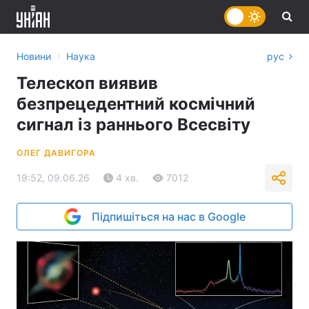
›
Новини
Наука
рус
Телескоп виявив
безпрецедентний космічний
сигнал із раннього Всесвіту
ОЛЕГ ДАВИГОРА
19:52, 09.06.26
4 хв.
7012
Підпишіться на нас в Google