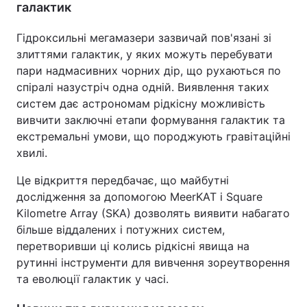
галактик
Гідроксильні мегамазери зазвичай пов'язані зі
злиттями галактик, у яких можуть перебувати
пари надмасивних чорних дір, що рухаються по
спіралі назустріч одна одній. Виявлення таких
систем дає астрономам рідкісну можливість
вивчити заключні етапи формування галактик та
екстремальні умови, що породжують гравітаційні
хвилі.
Це відкриття передбачає, що майбутні
дослідження за допомогою MeerKAT і Square
Kilometre Array (SKA) дозволять виявити набагато
більше віддалених і потужних систем,
перетворивши ці колись рідкісні явища на
рутинні інструменти для вивчення зореутворення
та еволюції галактик у часі.