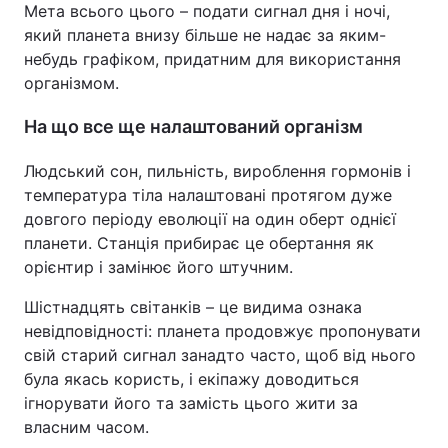
Мета всього цього – подати сигнал дня і ночі,
який планета внизу більше не надає за яким-
небудь графіком, придатним для використання
організмом.
На що все ще налаштований організм
Людський сон, пильність, вироблення гормонів і
температура тіла налаштовані протягом дуже
довгого періоду еволюції на один оберт однієї
планети. Станція прибирає це обертання як
орієнтир і замінює його штучним.
Шістнадцять світанків – це видима ознака
невідповідності: планета продовжує пропонувати
свій старий сигнал занадто часто, щоб від нього
була якась користь, і екіпажу доводиться
ігнорувати його та замість цього жити за
власним часом.