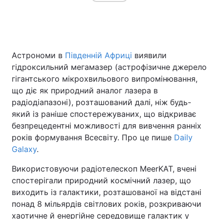
Головна
Війна
Астрономи в
Південній Африці
виявили
Україна
Політика
гідроксильний мегамазер (астрофізичне джерело
гігантського мікрохвильового випромінювання,
Економіка
Світ
що діє як природний аналог лазера в
радіодіапазоні), розташований далі, ніж будь-
Спорт
Наука
який із раніше спостережуваних, що відкриває
безпрецедентні можливості для вивчення ранніх
Техно і зв'язок
Лайт
років формування Всесвіту. Про це пише
Daily
Galaxy
.
Зброя
Інциденти
Використовуючи радіотелескоп MeerKAT, вчені
Здоров'я
Туризм
спостерігали природний космічний лазер, що
виходить із галактики, розташованої на відстані
Цікавинки
Погода
понад 8 мільярдів світлових років, розкриваючи
Екологія
Регіони
хаотичне й енергійне середовище галактик у