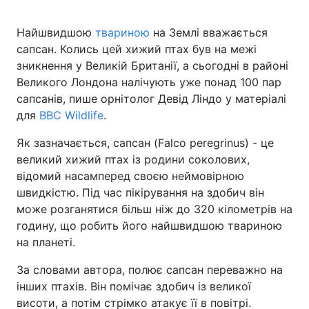
Найшвидшою
твариною
на Землі вважається
сапсан. Колись цей хижий птах був на межі
зникнення у Великій Британії, а сьогодні в районі
Великого Лондона налічують уже понад 100 пар
сапсанів, пише орнітолог Девід Ліндо у матеріалі
для
BBC Wildlife
.
Як зазначається, сапсан (Falco peregrinus) - це
великий хижий птах із родини соколових,
відомий насамперед своєю неймовірною
швидкістю. Під час пікірування на здобич він
може розганятися більш ніж до 320 кілометрів на
годину, що робить його найшвидшою твариною
на планеті.
За словами автора, полює сапсан переважно на
інших птахів. Він помічає здобич із великої
висоти, а потім стрімко атакує її в повітрі.