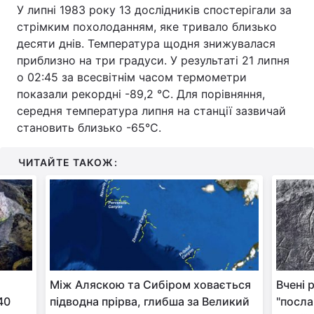
У липні 1983 року 13 дослідників спостерігали за
Тема оформлення
стрімким похолоданням, яке тривало близько
десяти днів. Температура щодня знижувалася
приблизно на три градуси. У результаті 21 липня
о 02:45 за всесвітнім часом термометри
показали рекордні -89,2 °C. Для порівняння,
середня температура липня на станції зазвичай
становить близько -65°C.
ЧИТАЙТЕ ТАКОЖ:
Між Аляскою та Сибіром ховається
Вчені 
40
підводна прірва, глибша за Великий
"посла