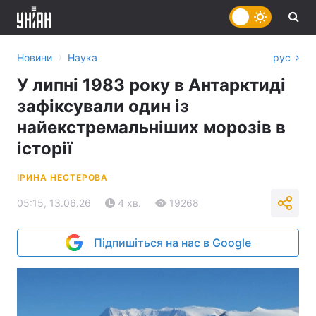
›
Новини
Наука
рус
У липні 1983 року в Антарктиді
зафіксували один із
найекстремальніших морозів в
історії
ІРИНА НЕСТЕРОВА
05:15, 13.06.26
4 хв.
19268
Підпишіться на нас в Google