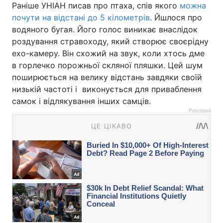
Раніше УНІАН писав про птаха, спів якого
можна
почути на відстані до 5 кілометрів
. Йшлося про
водяного бугая. Його голос виникає внаслідок
роздування стравоходу, який створює своєрідну
ехо-камеру. Він схожий на звук, коли хтось дме
в горлечко порожньої скляної пляшки. Цей шум
поширюється на велику відстань завдяки своїй
низькій частоті і виконується для приваблення
самок і відлякування інших самців.
Реклама