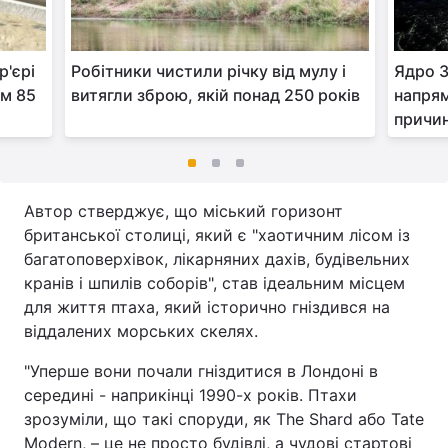
р'єрі
Робітники чистили річку від мулу і
Ядро З
ом 85
витягли зброю, якій понад 250 років
напрям
причи
Автор стверджує, що міський горизонт
британської столиці, який є "хаотичним лісом із
багатоповерхівок, лікарняних дахів, будівельних
кранів і шпилів соборів", став ідеальним місцем
для життя птаха, який історично гніздився на
віддалених морських скелях.
"Уперше вони почали гніздитися в Лондоні в
середині - наприкінці 1990-х років. Птахи
зрозуміли, що такі споруди, як The Shard або Tate
Modern, – це не просто будівлі, а чудові стартові