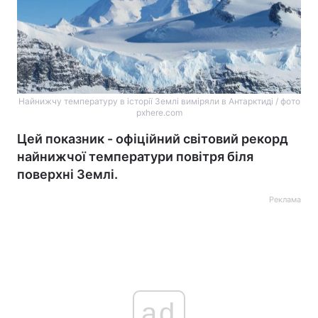
Найнижчу температуру в історії Землі виміряли в Антарктиді / фото
pxhere.com
Цей показник - офіційний світовий рекорд
найнижчої температури повітря біля
поверхні Землі.
Реклама
ad