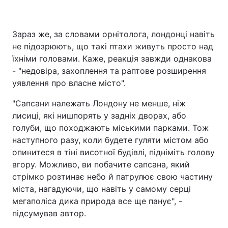
Зараз же, за словами орнітолога, лондонці навіть
не підозрюють, що такі птахи живуть просто над
їхніми головами. Каже, реакція завжди однакова
- "недовіра, захоплення та раптове розширення
уявлення про власне місто".
"Сапсани належать Лондону не менше, ніж
лисиці, які нишпорять у задніх дворах, або
голуби, що походжають міськими парками. Тож
наступного разу, коли будете гуляти містом або
опинитеся в тіні висотної будівлі, підніміть голову
вгору. Можливо, ви побачите сапсана, який
стрімко розтинає небо й патрулює свою частину
міста, нагадуючи, що навіть у самому серці
мегаполіса дика природа все ще панує", -
підсумував автор.