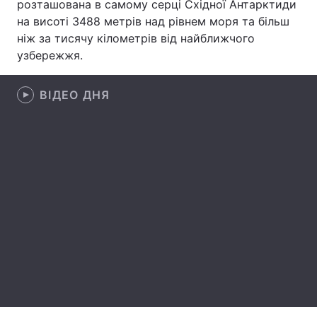
розташована в самому серці Східної Антарктиди
на висоті 3488 метрів над рівнем моря та більш
Лонгріди
ніж за тисячу кілометрів від найближчого
узбережжя.
Відео з Youtube
Статті
ВІДЕО ДНЯ
Інтерв'ю
Думки
Архів
Вакансії
Контакти
Послуги