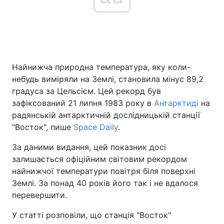
Головна
Війна
Україна
Політика
Найнижча природна температура, яку коли-
небудь виміряли на Землі, становила мінус 89,2
Економіка
Світ
градуса за Цельсієм. Цей рекорд був
зафіксований 21 липня 1983 року в
Антарктиді
на
Спорт
Наука
радянській антарктичній дослідницькій станції
"Восток", пише
Space Daily
.
Техно і зв'язок
Лайт
За даними видання, цей показник досі
Зброя
Інциденти
залишається офіційним світовим рекордом
найнижчої температури повітря біля поверхні
Здоров'я
Туризм
Землі. За понад 40 років його так і не вдалося
перевершити.
Цікавинки
Погода
У статті розповіли, що станція "Восток"
Екологія
Регіони