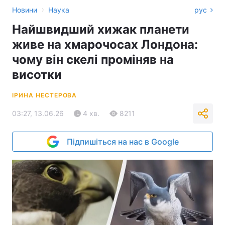
›
Новини
Наука
рус
Найшвидший хижак планети
живе на хмарочосах Лондона:
чому він скелі проміняв на
висотки
ІРИНА НЕСТЕРОВА
03:27, 13.06.26
4 хв.
8211
Підпишіться на нас в Google