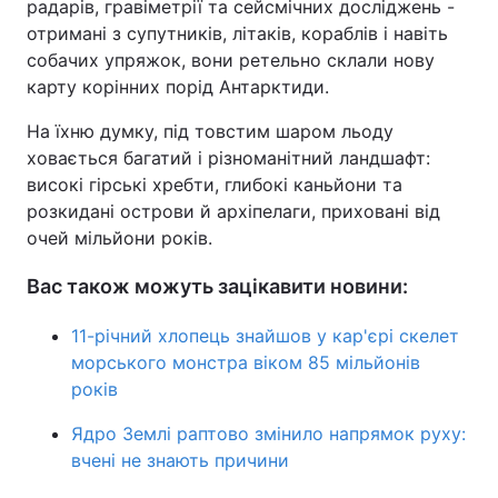
радарів, гравіметрії та сейсмічних досліджень -
отримані з супутників, літаків, кораблів і навіть
собачих упряжок, вони ретельно склали нову
карту корінних порід Антарктиди.
На їхню думку, під товстим шаром льоду
ховається багатий і різноманітний ландшафт:
високі гірські хребти, глибокі каньйони та
розкидані острови й архіпелаги, приховані від
очей мільйони років.
Вас також можуть зацікавити новини:
11-річний хлопець знайшов у кар'єрі скелет
морського монстра віком 85 мільйонів
років
Ядро Землі раптово змінило напрямок руху:
вчені не знають причини