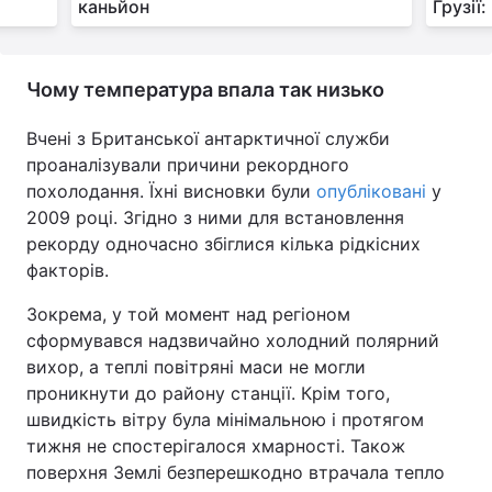
каньйон
Грузії
Чому температура впала так низько
Вчені з Британської антарктичної служби
проаналізували причини рекордного
похолодання. Їхні висновки були
опубліковані
у
2009 році. Згідно з ними для встановлення
рекорду одночасно збіглися кілька рідкісних
факторів.
Зокрема, у той момент над регіоном
сформувався надзвичайно холодний полярний
вихор, а теплі повітряні маси не могли
проникнути до району станції. Крім того,
швидкість вітру була мінімальною і протягом
тижня не спостерігалося хмарності. Також
поверхня Землі безперешкодно втрачала тепло