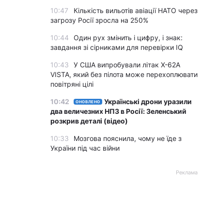
10:47
Кількість вильотів авіації НАТО через
загрозу Росії зросла на 250%
10:44
Один рух змінить і цифру, і знак:
завдання зі сірниками для перевірки IQ
10:43
У США випробували літак X-62A
VISTA, який без пілота може перехоплювати
повітряні цілі
10:42
Українські дрони уразили
ОНОВЛЕНО
два величезних НПЗ в Росії: Зеленський
розкрив деталі (відео)
10:33
Мозгова пояснила, чому не їде з
України під час війни
Реклама