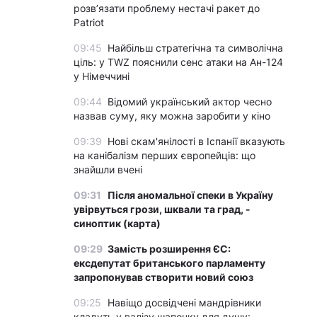
розвʼязати проблему нестачі ракет до
Patriot
09:45
Найбільш стратегічна та символічна
ціль: у TWZ пояснили сенс атаки на Ан-124
у Німеччині
09:44
Відомий український актор чесно
назвав суму, яку можна заробити у кіно
09:39
Нові скам'янілості в Іспанії вказують
на канібалізм перших європейців: що
знайшли вчені
09:31
Після аномальної спеки в Україну
увірвуться грози, шквали та град, -
синоптик (карта)
09:29
Замість розширення ЄС:
ексдепутат британського парламенту
запропонував створити новий союз
09:25
Навіщо досвідчені мандрівники
кладуть у валізу шапочку для душу: