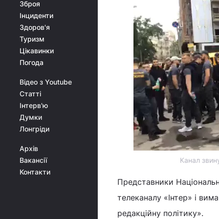
Зброя
Інциденти
Здоров'я
Туризм
Цікавинки
Погода
Відео з Youtube
Статті
Інтерв'ю
Думки
Лонгріди
Архів
Вакансії
Канал звину
Контакти
Представники Національн
телеканалу «Інтер» і вим
редакційну політику».