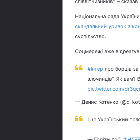
співвітчизників", – сказа
Національна рада України
скандальний уривок з кон
суспільство.
Соцмережі вже відреагува
#Інтер
про борців за
злочинців". Як вам? 
pic.twitter.com/dr3qc
— Денис Котенко (@d_ko
І це Український тел
— Горіти тобі
#ІНТЕ