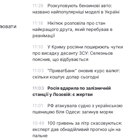
11:28
Розкуповують бензинові авто:
названо найпопулярніші моделі в Україні
11:18
Нікітюк розповіла про стан
лювати
найкращого друга, який перебував в
реанімації
11:10
У Криму росіяни поширюють чутки
про висадку десанту ЗСУ: Селезньов
пояснив, що відбувається
11:03
"ПриватБанк" оновив курс валют:
скільки коштує долар сьогодні
11:03
Росія вдарила по залізничній
станції у Лозовій: є жертви
11:01
РФ атакувала судно з українською
пшеницею біля Одеси: загинув моряк
10:49
100 гривень за літр скасовуються:
експерт дав обнадійливий прогноз цін на
пальне