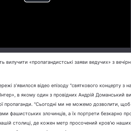
Play
Video
ь вилучити «пропагандистські заяви ведучих» з вечір
ережі з'явилося відео епізоду "святкового концерту з н
«Інтер», в якому один з провідних Андрій Доманський 
ої пропаганди. "Сьогодні ми не можемо дозволити, щоб
ами фашистських злочинців, а їх портрети безкарно п
 нашій столиці, де кожен метр просочений кров'ю наших