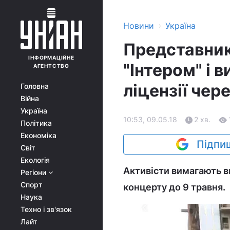
›
Новини
Україна
Представник
ІНФОРМАЦІЙНЕ
"Інтером" і 
АГЕНТСТВО
ліцензії чер
Головна
Війна
Україна
10:53, 09.05.18
2 хв.
Політика
Економіка
Підпиш
Світ
Екологія
Активісти вимагають в
Регіони
Спорт
концерту до 9 травня.
Наука
Техно і зв'язок
Лайт