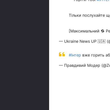
Тільки послухайте що
[Максимальний 🔁 Р
— Ukraine News UP 🇺🇦 (
#Інтер
вже горить аб
— Правдивий Модер (@Zo