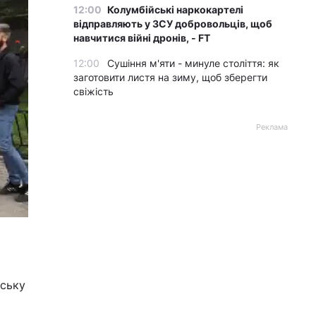
12:00
Колумбійські наркокартелі
відправляють у ЗСУ добровольців, щоб
навчитися війні дронів, - FT
12:00
Сушіння м'яти - минуле століття: як
заготовити листя на зиму, щоб зберегти
свіжість
Реклама
нську