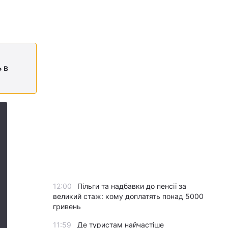
 в
12:00
Пільги та надбавки до пенсії за
великий стаж: кому доплатять понад 5000
гривень
11:59
Де туристам найчастіше