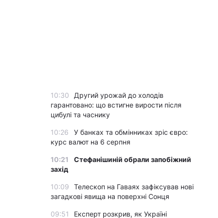
10:30
Другий урожай до холодів
гарантовано: що встигне вирости після
цибулі та часнику
10:26
У банках та обмінниках зріс євро:
курс валют на 6 серпня
10:21
Стефанішиній обрали запобіжний
захід
10:09
Телескоп на Гаваях зафіксував нові
загадкові явища на поверхні Сонця
09:51
Експерт розкрив, як Україні