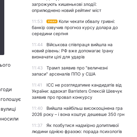
загрожують кишенькові злодії:
оприлюднено новий рейтинг міст
11:53
Коли чекати обвалу гривні:
УНІАН
банкір озвучив прогноз курсу долара до
середини серпня
11:44
Військова співпраця вийшла на
новий рівень: РФ вже допомагає Ірану
визначати цілі для ударів
нього
11:43
Трамп заявив про "величезні
запаси" арсеналів ППО у США
11:41
ICC не розглядатиме кандидатів від
агоди
України: адвокат Barristers Олексій Шевчук
заявив про провал конкурсу
виголошує
11:40
Вийшла найбільш високооцінена гра
 вулиці
2026 року – і вона коштує дешевше 350 грн
роносили
11:37
Як позбутися надмірно допитливої
людини однією фразою: порада психологів