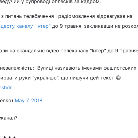
в ведучий у супроводі оплесків за кадром.
 з питань телебачення і радіомовлення відреагував на
церту каналу "Інтер"
до 9 травня, закликавши не розко
ли на скандальне відео телеканалу "Інтер" до 9 травня:
 незалежність: "Вулиці називають іменами фашистських
Вирвати руки "українцю", що пишучи цей текст 😡
nshdr
tenko)
May 7, 2018
еканал?
Р
🔥🔥🔥