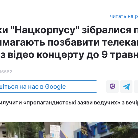
читать на 
и "Нацкорпусу" зібралися п
вимагають позбавити телек
ез відео концерту до 9 трав
16562
іться на нас в Google
илучити «пропагандистські заяви ведучих» з веч