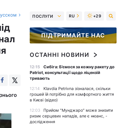
русском
RU
+29
ПОСЛУГИ
ід
ПІДТРИМАЙТЕ НАС
анал
ня
ОСТАННІ НОВИНИ
12:15
Сибіга: Б’ємося за кожну ракету до
Patriot, консультації щодо ліцензій
тривають
12:14
Klavdia Petrivna зізналася, скільки
грошей їй потрібно для комфортного життя
ірнього
в Києві (відео)
12:03
Прийом "Мунджаро" може знизити
ризик серцевих нападів, але є нюанс, -
дослідження