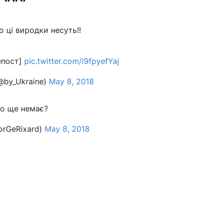
 ці виродки несуть!!
епост]
pic.twitter.com/l9fpyefYaj
@by_Ukraine)
May 8, 2018
о ще немає?
rGeRixard)
May 8, 2018