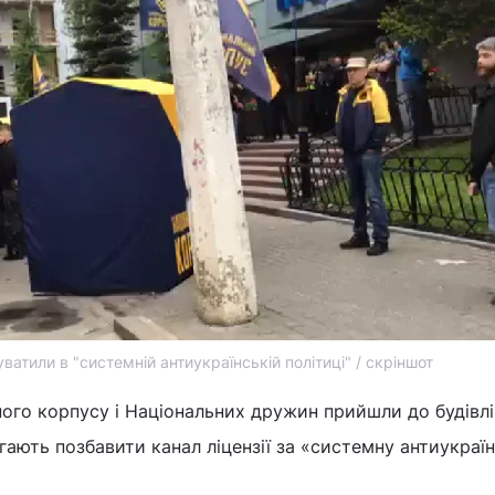
ватили в "системній антиукраїнській політиці" / скріншот
ого корпусу і Національних дружин прийшли до будівлі
агають позбавити канал ліцензії за «системну антиукраї