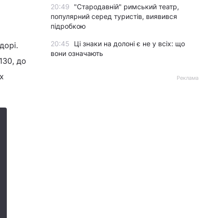
20:49
"Стародавній" римський театр,
популярний серед туристів, виявився
підробкою
20:45
Ці знаки на долоні є не у всіх: що
дорі.
вони означають
130, до
х
Реклама