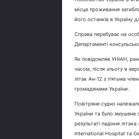
місце проживання загибло
його останків в Україну д
Справа перебуває на особ
Департаменті консульськ
Як повідомляв УНІАН, ран
часом, після зльоту в ае
літак Ан-12 з п’ятьма чле
громадянами України.
Повітряне судно належало 
України та було змушене 
результаті падіння літака
International Hospital та G