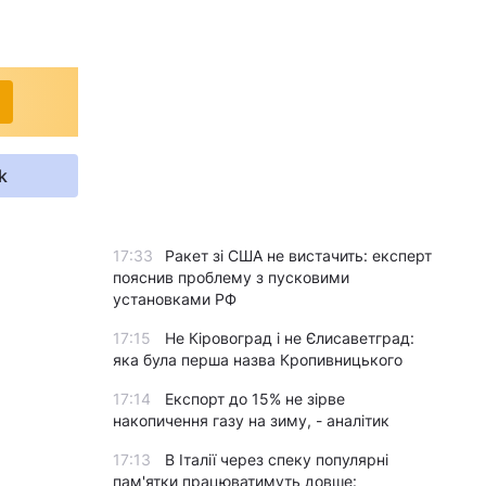
k
17:33
Ракет зі США не вистачить: експерт
пояснив проблему з пусковими
установками РФ
17:15
Не Кіровоград і не Єлисаветград:
яка була перша назва Кропивницького
17:14
Експорт до 15% не зірве
накопичення газу на зиму, - аналітик
17:13
В Італії через спеку популярні
пам'ятки працюватимуть довше: