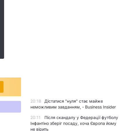
20:18
Дістатися "нуля" стає майже
неможливим завданням, - Business Insider
20:11
Після скандалу у Федерації футболу
Інфантіно зберіг посаду, хоча Європа йому
не вірить