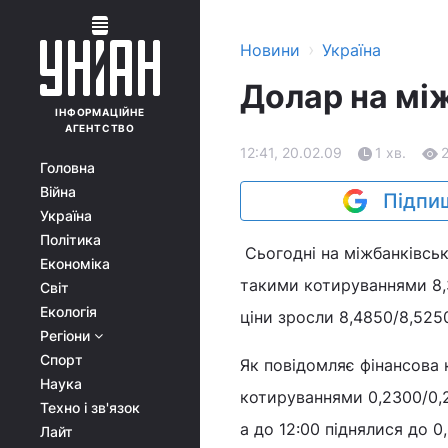
›
Новини
Україна
Долар на мі
ІНФОРМАЦІЙНЕ
АГЕНТСТВО
12:41, 20.02.09
1 хв.
Головна
Війна
Підпиш
Україна
Політика
Сьогодні на міжбанківсь
Економіка
такими котируваннями 8,38
Світ
Екологія
ціни зросли 8,4850/8,5250
Регіони
Спорт
Як повідомляє фінансова 
Наука
котируваннями 0,2300/0,23
Техно і зв'язок
а до 12:00 піднялися до 0,
Лайт