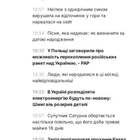
19:57
Нікітюк з однорічним сином
вирушила на відпочинок у гори та
нарвалася на хейт
19:54
Пісня, яка надихає: як визначити за
датою народження
19:35
У Польщі заговорили про
можливість перехоплення російських
ракет над Україною, - PAP
19:30
Люди, які народилися в ці місяці,
найвідповідальніші
19:22
В Україні розподіляти
електроенергію будуть по-новому:
Шмигаль розкрив деталі
18:57
Супутник Сатурна обертається
настільки повільно, що його доба триває
майже 16 днів
18:56
Захід проігнорував прохання Києва