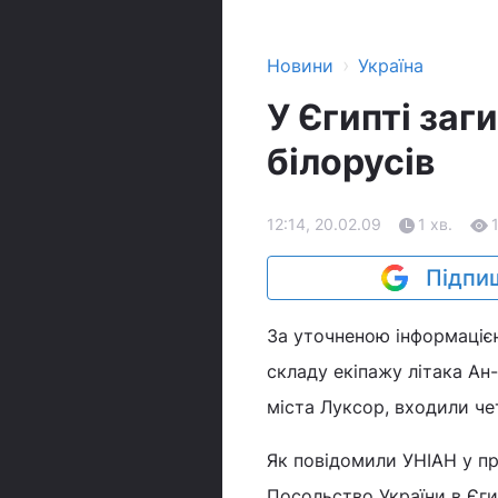
›
Новини
Україна
У Єгипті заг
білорусів
12:14, 20.02.09
1 хв.
Підпиш
За уточненою інформацією
складу екіпажу літака Ан
міста Луксор, входили че
Як повідомили УНІАН у пр
Посольство України в Єгип