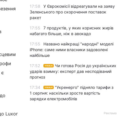
17:58
У Єврокомісії відреагували на заяву
везення
Зеленського про скорочення поставок
ракет
17:55
7 продуктів, у яких корисних жирів
в
набагато більше, ніж в авокадо
17:55
Названо найкращі "народні" моделі
iPhone: саме ними власники задоволені
ісцевим
найбільше
трофи
17:52
Чи готова Росія до українських
УНІАН
ударів взимку: експерт дав несподіваний
 є
прогноз
17:34
"Укренерго" підняло тарифи з
УНІАН
1 серпня: наскільки зросте вартість
 до
зарядки електромобілів
до Luxor
Реклама