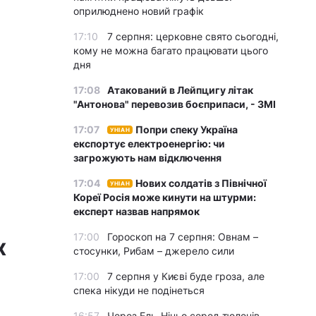
оприлюднено новий графік
17:10
7 серпня: церковне свято сьогодні,
кому не можна багато працювати цього
дня
17:08
Атакований в Лейпцигу літак
"Антонова" перевозив боєприпаси, - ЗМІ
17:07
Попри спеку Україна
УНІАН
експортує електроенергію: чи
загрожують нам відключення
17:04
Нових солдатів з Північної
УНІАН
Кореї Росія може кинути на штурми:
експерт назвав напрямок
17:00
Гороскоп на 7 серпня: Овнам –
х
стосунки, Рибам – джерело сили
17:00
7 серпня у Києві буде гроза, але
спека нікуди не подінеться
16:57
Через Ель-Ніньо серед тюленів