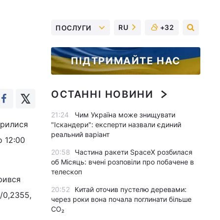
RU
+32
ПОСЛУГИ
ПІДТРИМАЙТЕ НАС
ОСТАННІ НОВИНИ
21:24
Чим Україна може знищувати
крилися
"Іскандери": експерти назвали єдиний
реальний варіант
о 12:00
20:58
Частина ракети SpaceX розбилася
об Місяць: вчені розповіли про побачене в
телескоп
рився
20:52
Китай оточив пустелю деревами:
/0,2355,
через роки вона почала поглинати більше
CO₂