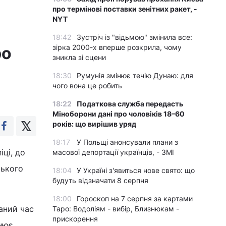
про термінові поставки зенітних ракет, -
NYT
18:42
Зустріч із "відьмою" змінила все:
зірка 2000-х вперше розкрила, чому
ро
зникла зі сцени
18:30
Румунія змінює течію Дунаю: для
чого вона це робить
18:22
Податкова служба передасть
Міноборони дані про чоловіків 18–60
років: що вирішив уряд
18:17
У Польщі анонсували плани з
ці, до
масової депортації українців, - ЗМІ
ського
18:04
У Україні з'явиться нове свято: що
будуть відзначати 8 серпня
18:00
Гороскоп на 7 серпня за картами
аний час
Таро: Водоліям - вибір, Близнюкам -
прискорення
чнює