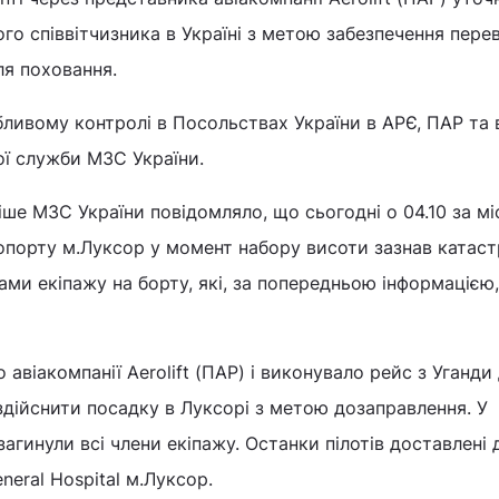
го співвітчизника в Україні з метою забезпечення пере
ля поховання.
ливому контролі в Посольствах України в АРЄ, ПАР та 
ої служби МЗС України.
іше МЗС України повідомляло, що сьогодні о 04.10 за м
ропорту м.Луксор у момент набору висоти зазнав катас
нами екіпажу на борту, які, за попередньою інформацією,
авіакомпанії Aerolift (ПАР) і виконувало рейс з Уганди
здійснити посадку в Луксорі з метою дозаправлення. У
 загинули всі члени екіпажу. Останки пілотів доставлені 
eneral Hospital м.Луксор.