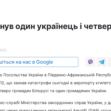
инув один українець і четве
1622
іться на нас в Google
 Посольства України в Південно-Африканській Республі
-12, що зазнав катастрофи сьогодні в аеропорту єгипет
тверо громадян Білорусі та один громадянин України.
ес-службі Міністерства закордонних справ України, у д
ті через представника авіакомпанії Aerolift (ПАР) уто