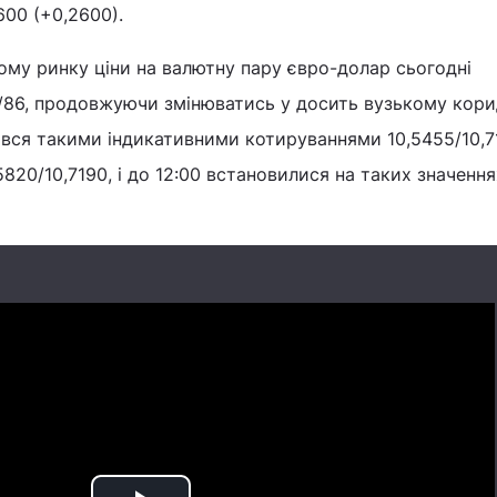
600 (+0,2600).
му ринку ціни на валютну пару євро-долар сьогодні
4/86, продовжуючи змінюватись у досить вузькому кори
вся такими індикативними котируваннями 10,5455/10,7
,5820/10,7190, і до 12:00 встановилися на таких значення