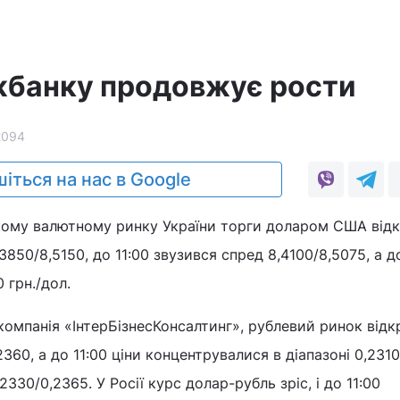
жбанку продовжує рости
2094
іться на нас в Google
кому валютному ринку України торги доларом США від
50/8,5150, до 11:00 звузився спред 8,4100/8,5075, а д
 грн./дол.
компанія «ІнтерБізнесКонсалтинг», рублевий ринок відк
60, а до 11:00 ціни концентрувалися в діапазоні 0,2310
2330/0,2365. У Росії курс долар-рубль зріс, і до 11:00