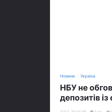
›
Новини
Україна
НБУ не обго
депозитів із
11:54, 20.02.09
2 хв.