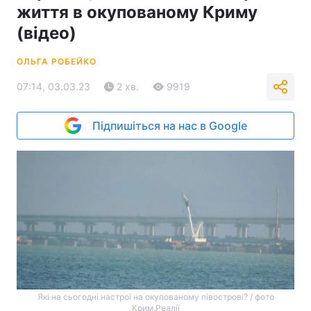
життя в окупованому Криму
(відео)
ОЛЬГА РОБЕЙКО
07:14, 03.03.23
2 хв.
9919
Підпишіться на нас в Google
Які на сьогодні настрої на окупованому півострові? / фото
Крим.Реалії