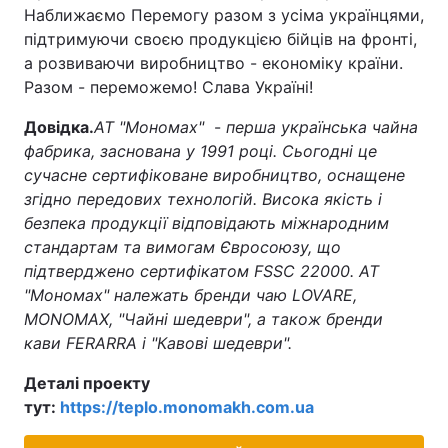
Наближаємо Перемогу разом з усіма українцями,
підтримуючи своєю продукцією бійців на фронті,
а розвиваючи виробництво - економіку країни.
Разом - переможемо! Слава Україні!
Довідка.
АТ "Мономах"
-
перша українська чайна
фабрика, заснована у 1991 році. Сьогодні це
сучасне сертифіковане виробництво, оснащене
згідно передових технологій. Висока якість і
безпека продукції відповідають міжнародним
стандартам та вимогам Євросоюзу, що
підтверджено сертифікатом FSSC 22000. АТ
"Мономах" належать бренди чаю
LOVARE,
MONOMAX
, "Чайні шедеври", а також бренди
кави
FERARRA і "Кавові шедеври".
Деталі проекту
тут:
https://teplo.monomakh.com.ua