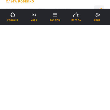
ОЛЬГА РОБЕЙКО
06:03, 03.03.23
2 хв.
83890
RU
МОВА
ГОЛОВНА
РОЗДІЛИ
ПОГОДА
ЛАЙТ
Підпишіться на нас в Google
Яке покарання загрожує за ігнорування повістки у формі
мобілізаційного розпорядження? / фото УП
Рішення про притягнення до кримінальної
відповідальності розглядає суд.