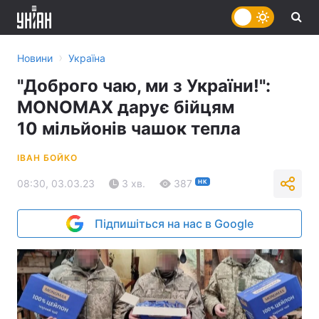
›
Новини
Україна
"Доброго чаю, ми з України!":
MONOMAX дарує бійцям
10 мільйонів чашок тепла
ІВАН БОЙКО
08:30, 03.03.23
3 хв.
387
НК
Підпишіться на нас в Google