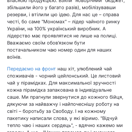
власною продукцією. Взяли "новорічний" бюджет,
збільшили його у багато разів), мобілізувавши
Лонгріди
резерви, і втілили цю ідею. Для нас це – справа
честі, бо саме "Мономах" – лідер чайного ринку
Відео з Youtube
Статті
України, на 100% український виробник. А
лідерство має проявлятися не лише на полиці.
Інтерв'ю
Думки
Вважаємо своїм обов’язком бути
постачальником чаю номер один для наших
Архів
Вакансії
воїнів.
Контакти
Передаємо на фронт
наш хіт, улюблений чай
споживачів - чорний цейлонський. Це листовий
Послуги
чай у пірамідках. Для максимальної зручності
кожна пірамідка запакована в індивідуальне
саше. Ми прагнули звернутися до кожного бійця,
дякуючи за найважчу і найпочеснішу роботу на
світі – боротьбу за Свободу. І на кожному
пакетику написали слова, у які віримо. "Відчуй
тепло чаю і наших сердець", - вдячно кажемо ми