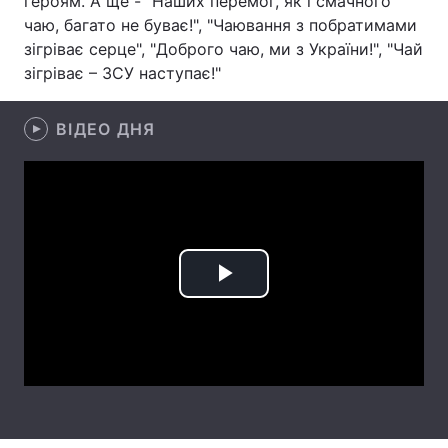
героям. А ще - "Наших перемог, як і смачного
чаю, багато не буває!", "Чаювання з побратимами
Тема оформлення
зігріває серце", "Доброго чаю, ми з України!", "Чай
зігріває – ЗСУ наступає!"
ВІДЕО ДНЯ
Play
Video