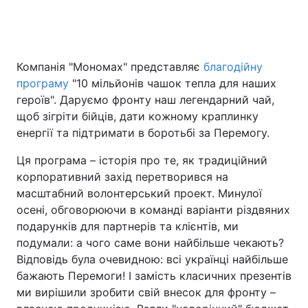
Головна
Війна
Компанія "Мономах" представляє
благодійну
програму
"10 мільйонів чашок тепла для наших
Україна
Політика
героїв". Даруємо фронту наш легендарний чай,
щоб зігріти бійців, дати кожному краплинку
Економіка
Світ
енергії та підтримати в боротьбі за Перемогу.
Спорт
Наука
Ця програма – історія про те, як традиційний
корпоративний захід перетворився на
Техно і зв'язок
Лайт
масштабний волонтерський проект. Минулої
осені, обговорюючи в команді варіанти різдвяних
Зброя
Інциденти
подарунків для партнерів та клієнтів, ми
Здоров'я
Туризм
подумали: а чого саме вони найбільше чекають?
Відповідь була очевидною: всі українці найбільше
Цікавинки
Погода
бажають Перемоги! І замість класичних презентів
ми вирішили зробити свій внесок для фронту –
Екологія
Регіони