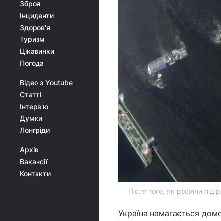
Зброя
Інциденти
Здоров'я
Туризм
Цікавинки
Погода
Відео з Youtube
Статті
Інтерв'ю
Думки
Лонгріди
Архів
Вакансії
Контакти
Після того, як росіяни під
Україна намагається домо