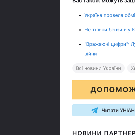
Вас також можуть заці
Україна провела обмі
Не тільки бензин: у 
"Вражаючі цифри": Л
війни
Всі новини України
Х
ДОПОМОЖ
Читати УНІАН
НОВИНИ ПАРТНЕР