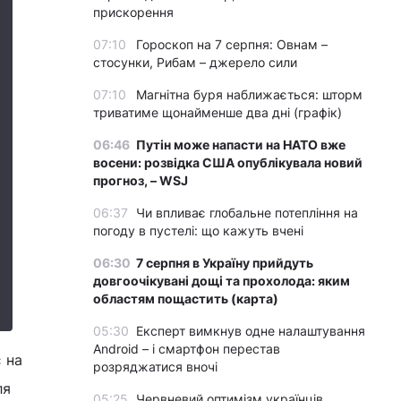
прискорення
07:10
Гороскоп на 7 серпня: Овнам –
стосунки, Рибам – джерело сили
07:10
Магнітна буря наближається: шторм
триватиме щонайменше два дні (графік)
06:46
Путін може напасти на НАТО вже
восени: розвідка США опублікувала новий
прогноз, – WSJ
06:37
Чи впливає глобальне потепління на
погоду в пустелі: що кажуть вчені
06:30
7 серпня в Україну прийдуть
довгоочікувані дощі та прохолода: яким
областям пощастить (карта)
05:30
Експерт вимкнув одне налаштування
Android – і смартфон перестав
є на
розряджатися вночі
ля
05:25
Червневий оптимізм українців