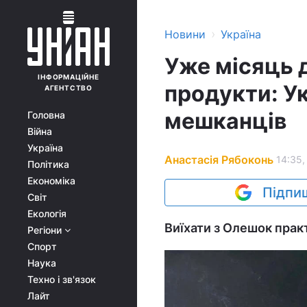
›
Новини
Україна
Уже місяць 
ІНФОРМАЦІЙНЕ
продукти: У
АГЕНТСТВО
мешканців
Головна
Війна
Україна
Анастасія Рябоконь
14:35,
Політика
Економіка
Підпиш
Світ
Екологія
Виїхати з Олешок прак
Регіони
Спорт
Наука
Техно і зв'язок
Лайт