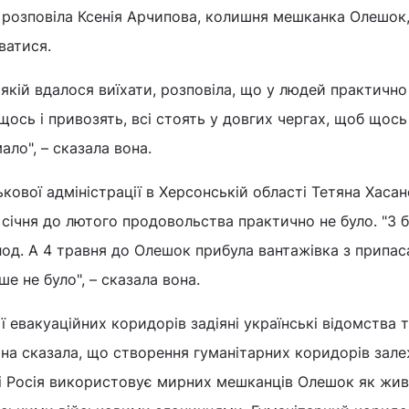
 – розповіла Ксенія Арчипова, колишня мешканка Олешок,
ватися.
якій вдалося виїхати, розповіла, що у людей практично
о щось і привозять, всі стоять у довгих чергах, щоб щось
ло", – сказала вона.
ькової адміністрації в Херсонській області Тетяна Хаса
 січня до лютого продовольства практично не було. "З 
од. А 4 травня до Олешок прибула вантажівка з припас
ше не було", – сказала вона.
ції евакуаційних коридорів задіяні українські відомства 
Вона сказала, що створення гуманітарних коридорів зал
разі Росія використовує мирних мешканців Олешок як жи