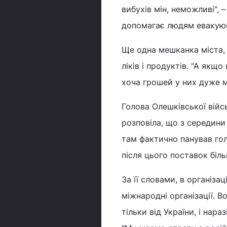
вибухів мін, неможливі",
допомагає людям евакую
Ще одна мешканка міста, 
ліків і продуктів. "А якщ
хоча грошей у них дуже ма
Голова Олешківської війс
розповіла, що з середини
там фактично панував гол
після цього поставок біль
За її словами, в організа
міжнародні організації. 
тільки від України, і на