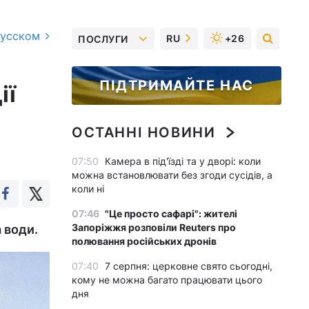
русском
RU
+26
ПОСЛУГИ
ПІДТРИМАЙТЕ НАС
ії
ОСТАННІ НОВИНИ
07:50
Камера в під'їзді та у дворі: коли
можна встановлювати без згоди сусідів, а
коли ні
07:46
"Це просто сафарі": жителі
Запоріжжя розповіли Reuters про
 води.
полювання російських дронів
07:40
7 серпня: церковне свято сьогодні,
кому не можна багато працювати цього
дня