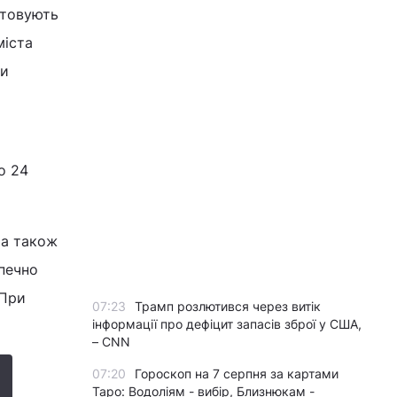
стовують
міста
ги
о 24
 а також
зпечно
 При
07:23
Трамп розлютився через витік
інформації про дефіцит запасів зброї у США,
– CNN
07:20
Гороскоп на 7 серпня за картами
Таро: Водоліям - вибір, Близнюкам -