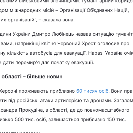
йськими військовими злочинцями. Гуманітарний коридо
ом міжнародних місій – Організації Об’єднаних Націй,
х організацій", – сказала вона.
дини України Дмитро Любінець назвав ситуацію гумані
вами, наприкінці квітня Червоний Хрест оголосив про
ну кількість автобусів для евакуації. Наразі Україна очі
 дати перемир'я для початку евакуації.
 області – більше новин
 Херсоні проживають приблизно
60 тисяч осіб
. Вони пр
и під російські атаки артилерією та дронами. Загалом
сандра Прокудіна, в області, де до повномасштабного
зько 500 тис. осіб, залишається приблизно 150 тис.