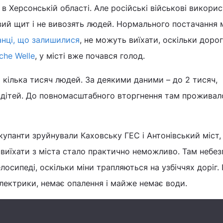
 в Херсонській області. Але російські військові викори
ий щит і не вивозять людей. Нормального постачання 
нці, що залишилися
, не можуть виїхати, оскільки доро
che Welle
, у місті вже почався голод.
кілька тисяч людей. За деякими даними – до 2 тисяч,
дітей. До повномасштабного вторгнення там проживал
окупанти зруйнували Каховську ГЕС і Антонівський міст,
и, виїхати з міста стало практично неможливо. Там небе
лосипеді, оскільки міни трапляються на узбіччях доріг.
лектрики, немає опалення і майже немає води.