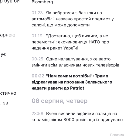
р був би
Bloomberg
01:23
Як вибратися з багнюки на
автомобілі: названо простий предмет у
салоні, що може допомогти
тарною
01:19
"Достатньо, щоб вижити, а не
перемогти": ексчиновниця НАТО про
надання ракет Україні
кує
00:25
Одне налаштування, яке варто
змінити всім власникам нових телевізорів
00:22
"Нам самим потрібні": Трамп
відреагував на прохання Зеленського
надати ракети до Patriot
актично
06 серпня, четвер
, за
23:58
Вчені виявили відбитки пальців на
кераміці віком 8000 років: що їх здивувало
Реклама