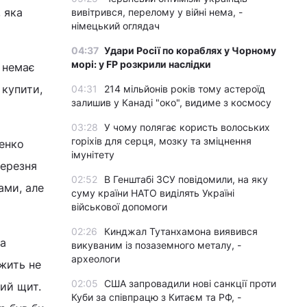
 яка
вивітрився, перелому у війні нема, -
німецький оглядач
04:37
Удари Росії по кораблях у Чорному
морі: у FP розкрили наслідки
 немає
 купити,
04:31
214 мільйонів років тому астероїд
залишив у Канаді "око", видиме з космосу
03:28
У чому полягає користь волоських
горіхів для серця, мозку та зміцнення
ненко
імунітету
березня
02:52
В Генштабі ЗСУ повідомили, на яку
ами, але
суму країни НАТО виділять Україні
військової допомоги
02:26
Кинджал Тутанхамона виявився
та
викуваним із позаземного металу, -
археологи
ежить не
02:05
США запровадили нові санкції проти
вий щит.
Куби за співпрацю з Китаєм та РФ, -