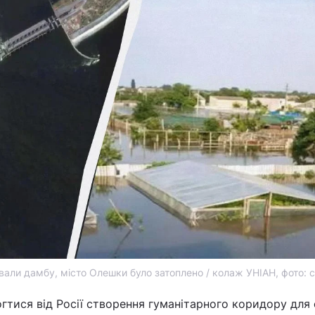
ірвали дамбу, місто Олешки було затоплено / колаж УНІАН, фото: 
гтися від Росії створення гуманітарного коридору для 