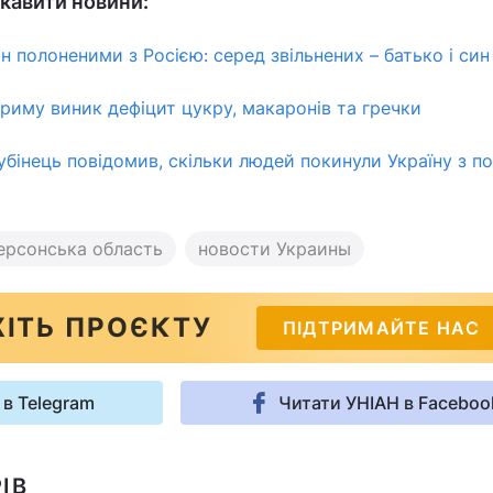
кавити новини:
н полоненими з Росією: серед звільнених – батько і син
Криму виник дефіцит цукру, макаронів та гречки
убінець повідомив, скільки людей покинули Україну з п
ерсонська область
новости Украины
ІТЬ ПРОЄКТУ
ПІДТРИМАЙТЕ НАС
 в Telegram
Читати УНІАН в Faceboo
ІВ