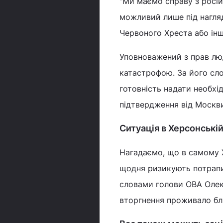
"Ми маємо справу з росі
можливий лише під нагляд
Червоного Хреста або інши
Уповноважений з прав лю
катастрофою. За його сло
готовність надати необхід
підтвердження від Москви
Ситуація в Херсонській
Нагадаємо, що в самому
щодня ризикують потрапит
словами голови ОВА Олек
вторгнення проживало бли