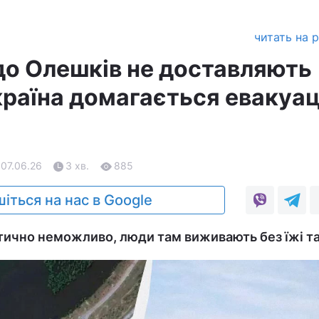
читать на 
до Олешків не доставляють
країна домагається евакуац
 07.06.26
3 хв.
885
іться на нас в Google
тично неможливо, люди там виживають без їжі та