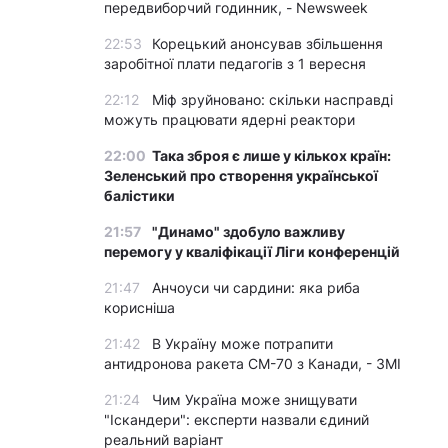
передвиборчий годинник, - Newsweek
22:53
Корецький анонсував збільшення
заробітної плати педагогів з 1 вересня
22:12
Міф зруйновано: скільки насправді
можуть працювати ядерні реактори
22:00
Така зброя є лише у кількох країн:
Зеленський про створення української
балістики
21:57
"Динамо" здобуло важливу
перемогу у кваліфікації Ліги конференцій
21:47
Анчоуси чи сардини: яка риба
корисніша
21:42
В Україну може потрапити
антидронова ракета CM-70 з Канади, - ЗМІ
21:24
Чим Україна може знищувати
"Іскандери": експерти назвали єдиний
реальний варіант