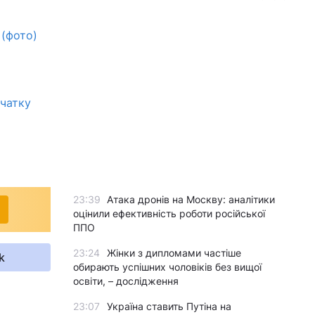
 (фото)
очатку
23:39
Атака дронів на Москву: аналітики
оцінили ефективність роботи російської
ППО
23:24
Жінки з дипломами частіше
k
обирають успішних чоловіків без вищої
освіти, – дослідження
23:07
Україна ставить Путіна на