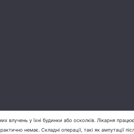
мих влучень у їхні будинки або осколків. Лікарня працю
рактично немає. Складні операції, такі як ампутації піс