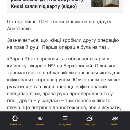
Києві взяли під варту (відео)
Про це пише
ТСН
з посиланням на її подругу
Анастасію.
Зазначається, що жінці зробили другу операцію
на правій руці. Перша операція була на тазі.
«Зараз Юлю перевозять з обласної лікарні у
київську лікарню №7 на Верховинній. Оскільки
травматологію в обласній лікарні звільняють для
інфікованих коронавірусом. Юля зовсім не може
рухатися – таз після операції зафіксований
спецапаратом, права рука прооперована та у
гіпсі, друга – у бандажі – там перелом лівого
плеча. Ще потрібне дообстеження, аби з'ясувати,
чи не постраждали внутрішні органи», –
RU
розповіла Анастасія.
МОВА
ГОЛОВНА
РОЗДІЛИ
ПОГОДА
ЛАЙТ