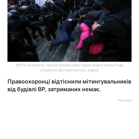
ФОПи атакують: протестувальники намагалися взяти Раду
штурмом (фоторепортаж, відео)
Правоохоронці відтіснили мітингувальників
від будівлі ВР, затриманих немає.
Реклама