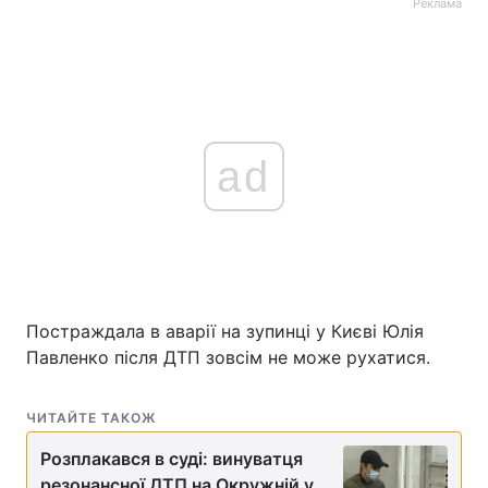
Реклама
ad
Постраждала в аварії на зупинці у Києві Юлія
Павленко після ДТП зовсім не може рухатися.
ЧИТАЙТЕ ТАКОЖ
Розплакався в суді: винуватця
резонансної ДТП на Окружній у