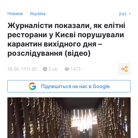
›
Новини
Україна
рус
Журналісти показали, як елітні
ресторани у Києві порушували
карантин вихідного дня –
розслідування (відео)
16:26, 17.11.20
2 хв.
1473
Підпишіться на нас в Google