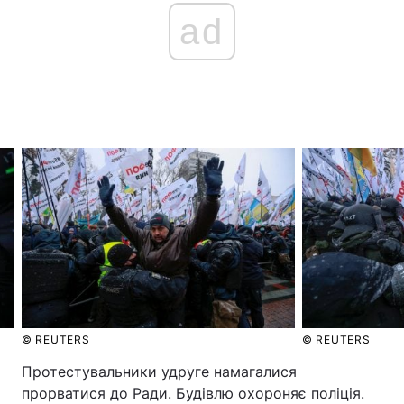
ad
Головна
Війна
Україна
Політика
Економіка
Світ
Спорт
Наука
Техно і зв'язок
Лайт
Зброя
Інциденти
Здоров'я
Туризм
© REUTERS
© REUTERS
Цікавинки
Погода
Протестувальники удруге намагалися
прорватися до Ради. Будівлю охороняє поліція.
Екологія
Регіони