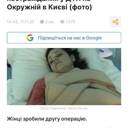
Окружній в Києві (фото)
14:43, 17.11.20
2 хв.
7375
Підпишіться на нас в Google
Юлія Павленко / фото tsn.ua
Жінці зробили другу операцію.