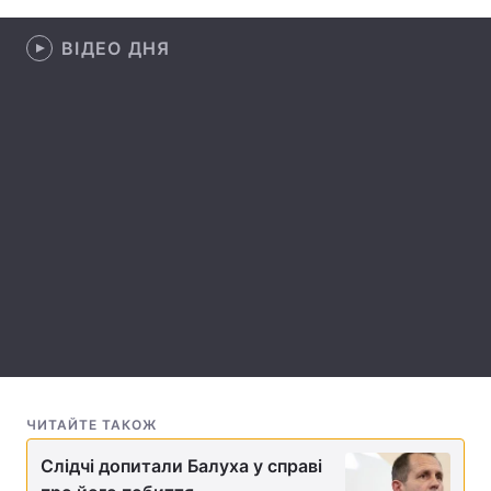
Лонгріди
ВІДЕО ДНЯ
Відео з Youtube
Статті
Інтерв'ю
Думки
Архів
Вакансії
Контакти
Послуги
ЧИТАЙТЕ ТАКОЖ
Слідчі допитали Балуха у справі