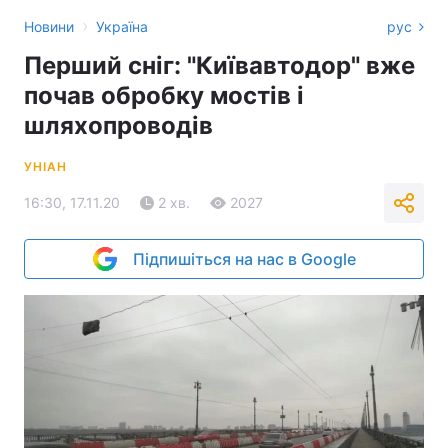
›
Новини
Україна
рус
Перший сніг: "Київавтодор" вже
почав обробку мостів і
шляхопроводів
УНІАН
16:30, 17.11.20
2 хв.
2027
Підпишіться на нас в Google