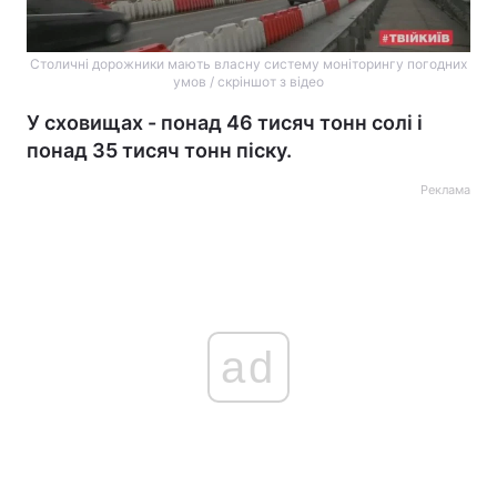
Столичні дорожники мають власну систему моніторингу погодних
умов / скріншот з відео
У сховищах - понад 46 тисяч тонн солі і
понад 35 тисяч тонн піску.
Реклама
ad