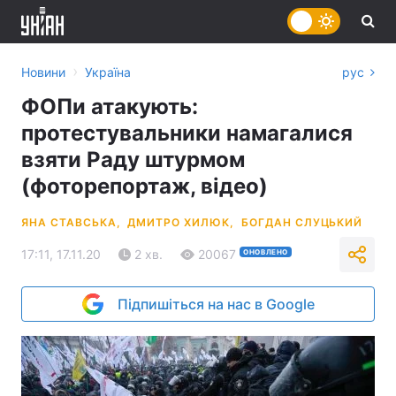
›
Новини
Україна
рус
ФОПи атакують:
протестувальники намагалися
взяти Раду штурмом
(фоторепортаж, відео)
ЯНА СТАВСЬКА,
ДМИТРО ХИЛЮК,
БОГДАН СЛУЦЬКИЙ
17:11, 17.11.20
2 хв.
20067
ОНОВЛЕНО
Підпишіться на нас в Google