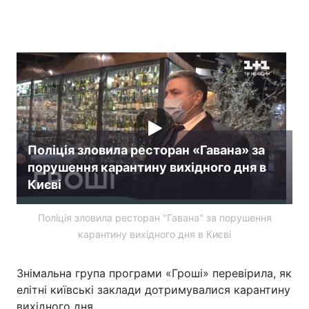
Поліція зловила ресторан «Гавана» за
порушення карантину вихідного дня в
Києві
Поліція зловила ресторан "Гавана" за порушення
карантину вихідного дня в Києві
Знімальна група програми «Гроші» перевірила, як
елітні київські заклади дотримувалися карантину
вихідного дня.