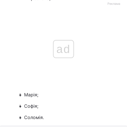
Реклама
ad
👧 Марія;
👧 Софія;
👧 Соломія.