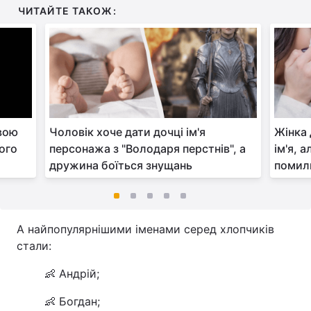
ЧИТАЙТЕ ТАКОЖ:
овою
Чоловік хоче дати дочці ім'я
Жінка 
лого
персонажа з "Володаря перстнів", а
ім'я, 
дружина боїться знущань
помил
А найпопулярнішими іменами серед хлопчиків
стали:
👶 Андрій;
👶 Богдан;