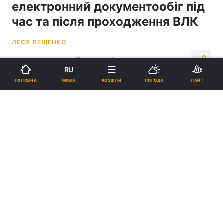
електронний документообіг під
час та після проходження ВЛК
ЛЕСЯ ЛЕЩЕНКО
19:29, 25.08.23
3 хв.
10746
RU
МОВА
ГОЛОВНА
РОЗДІЛИ
ПОГОДА
ЛАЙТ
Підпишіться на нас в Google
В Україні покращать якість медобслуговування військових під час
проходження ВЛК / фото УНІАН, Олександр Прилепа