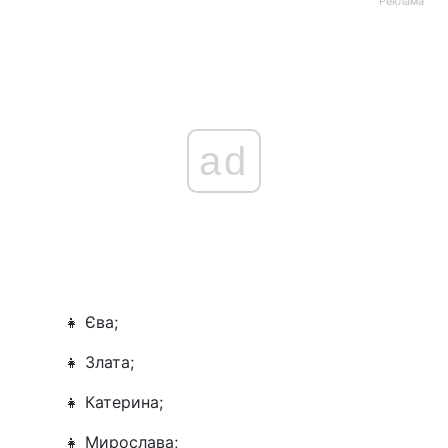
Реклама
ad
👧 Єва;
👧 Злата;
👧 Катерина;
👧 Мирослава;