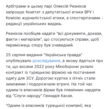
Арбітрами в цьому парі Олексій Резніков
Тема оформлення
запрошує Комітет з депутатської етики ВРУ і
Комісію журналістської етики, а спостерігачами -
редакції українських видань.
Резніков пообіцяв надати "всі документи, докази,
факти і матеріали", що стосуються справи, щоб
переможець спору був очевидний.
25 серпня видання "Українська правда"
опублікувало
розслідування
, в якому йдеться про
те, що восени 2022 року Міноборони уклало
контракт із турецькою фірмою на постачання
одягу для ЗСУ. Дорогою куртки з літніх стали
зимовими і подорожчали втричі. На той час
одним із власників фірми був племінник нардепа
від "Слуги народу" Геннадія Касая.
"Одним із власників турецької компанії, яка