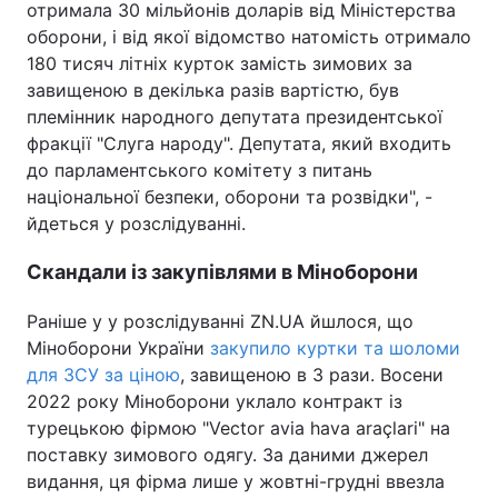
отримала 30 мільйонів доларів від Міністерства
оборони, і від якої відомство натомість отримало
180 тисяч літніх курток замість зимових за
завищеною в декілька разів вартістю, був
племінник народного депутата президентської
фракції "Слуга народу". Депутата, який входить
до парламентського комітету з питань
національної безпеки, оборони та розвідки", -
йдеться у розслідуванні.
Скандали із закупівлями в Міноборони
Раніше у у розслідуванні ZN.UA йшлося, що
Міноборони України
закупило куртки та шоломи
для ЗСУ за ціною
, завищеною в 3 рази. Восени
2022 року Міноборони уклало контракт із
турецькою фірмою "Vector avia hava araçlari" на
поставку зимового одягу. За даними джерел
видання, ця фірма лише у жовтні-грудні ввезла