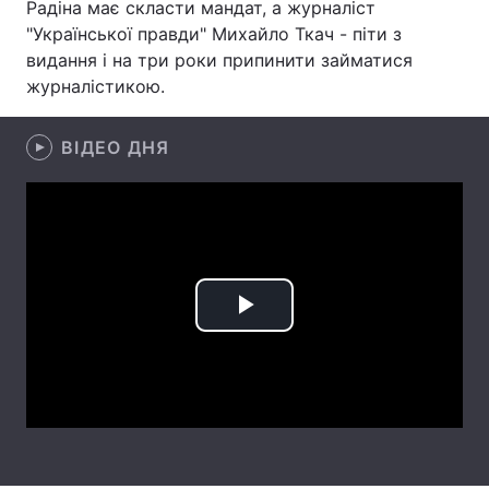
Радіна має скласти мандат, а журналіст
"Української правди" Михайло Ткач - піти з
Лонгріди
видання і на три роки припинити займатися
журналістикою.
Відео з Youtube
Статті
ВІДЕО ДНЯ
Інтерв'ю
Думки
Архів
Вакансії
Контакти
Послуги
Play
Video