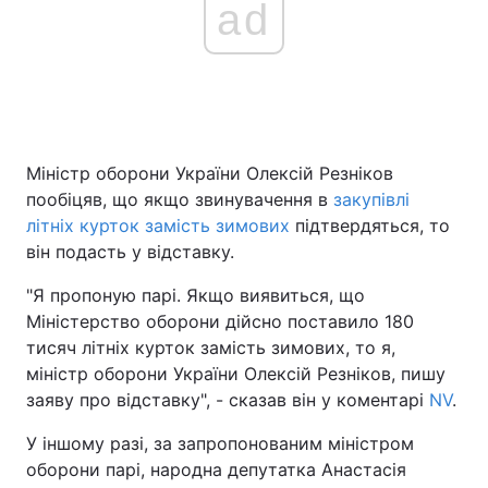
ad
Головна
Війна
Україна
Політика
Міністр оборони України Олексій Резніков
Економіка
Світ
пообіцяв, що якщо звинувачення в
закупівлі
літніх курток замість зимових
підтвердяться, то
Спорт
Наука
він подасть у відставку.
Техно і зв'язок
Лайт
"Я пропоную парі. Якщо виявиться, що
Міністерство оборони дійсно поставило 180
Зброя
Інциденти
тисяч літніх курток замість зимових, то я,
міністр оборони України Олексій Резніков, пишу
Здоров'я
Туризм
заяву про відставку", - сказав він у коментарі
NV
.
Цікавинки
Погода
У іншому разі, за запропонованим міністром
оборони парі, народна депутатка Анастасія
Екологія
Регіони