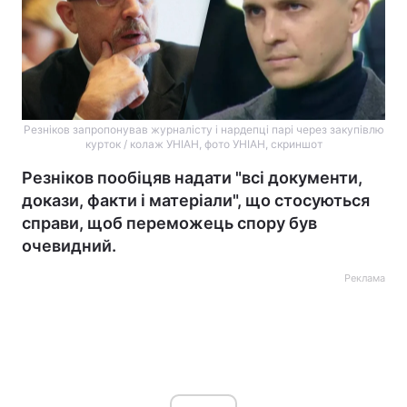
Резніков запропонував журналісту і нардепці парі через закупівлю
курток / колаж УНІАН, фото УНІАН, скриншот
Резніков пообіцяв надати "всі документи,
докази, факти і матеріали", що стосуються
справи, щоб переможець спору був
очевидний.
Реклама