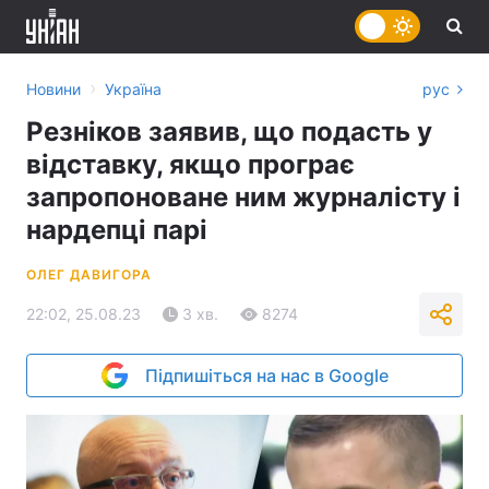
›
Новини
Україна
рус
Резніков заявив, що подасть у
відставку, якщо програє
запропоноване ним журналісту і
нардепці парі
ОЛЕГ ДАВИГОРА
22:02, 25.08.23
3 хв.
8274
Підпишіться на нас в Google