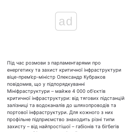
ad
Головна
Війна
Україна
Політика
Економіка
Світ
Під час розмови з парламентарями про
Спорт
Наука
енергетику та захист критичної інфраструктури
віце-прем’єр-міністр Олександр Кубраков
Техно і зв'язок
Лайт
повідомив, що у підпорядкуванні
Зброя
Інциденти
Мініфраструктури – майже 4 000 обʼєктів
критичної інфраструктури: від тягових підстанцій
Здоров'я
Туризм
залізниці та водоканалів до шляхопроводів та
портової інфраструктури. Для кожного з них
Цікавинки
Погода
профільне підприємство знаходить різні типи
захисту – від найпростішої – габіонів та бігбегів
Екологія
Регіони