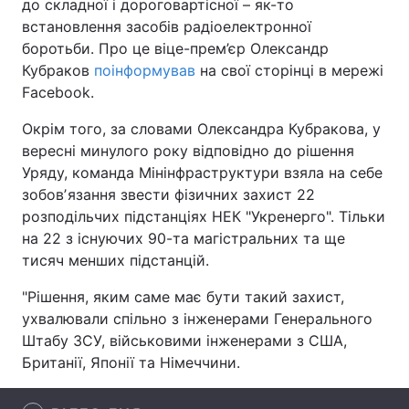
до складної і дороговартісної – як-то
встановлення засобів радіоелектронної
Лонгріди
боротьби. Про це віце-прем’єр Олександр
Кубраков
поінформував
на свої сторінці в мережі
Відео з Youtube
Статті
Facebook.
Інтерв'ю
Думки
Окрім того, за словами Олександра Кубракова, у
вересні минулого року відповідно до рішення
Архів
Вакансії
Уряду, команда Мінінфраструктури взяла на себе
зобовʼязання звести фізичних захист 22
Контакти
розподільчих підстанціях НЕК "Укренерго". Тільки
на 22 з існуючих 90-та магістральних та ще
Послуги
тисяч менших підстанцій.
"Рішення, яким саме має бути такий захист,
ухвалювали спільно з інженерами Генерального
Штабу ЗСУ, військовими інженерами з США,
Британії, Японії та Німеччини.