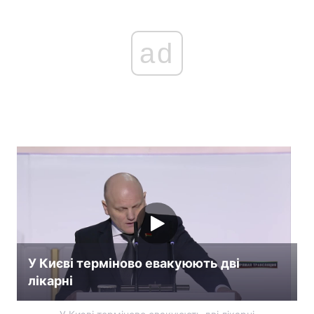
ad
У Києві терміново евакуюють дві
лікарні