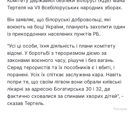
Комітету державної безпеки Білорусі (КДБ) Івана
Тертеля на VII Всебілоруських народних зборах.
Він заявляє, що білоруські добровольці, які
воюють на боці України, планують захопити один
із прикордонних населених пунктів РБ.
"Усі ці особи, їхня діяльність і плани комітету
відомі. У боротьбі з тероризмом діємо за
законами воєнного часу, рішуче і без вагань.
Серед терористів та їх пособників є і вбиті, і
поранені. Усіх їх спіткає заслужена кара. Навіть
попри те, що своїм лігвом вони обрали київські
лікарні за адресою Богатирська 30 і 32, де
фактично сховалися за спинами хворих дітей", -
сказав Тертель.
Реклама