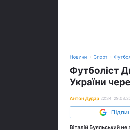
›
›
Новини
Спорт
Футбо
Футболіст Д
України чер
Антон Дудар
22:34, 29.08.2
Підпиш
Віталій Буяльський не 