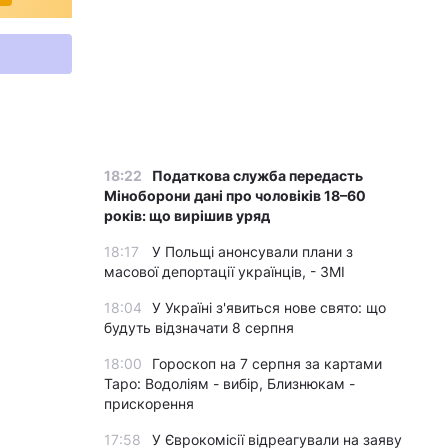
18:22
Податкова служба передасть
Міноборони дані про чоловіків 18–60
років: що вирішив уряд
18:17
У Польщі анонсували плани з
масової депортації українців, - ЗМІ
18:04
У Україні з'явиться нове свято: що
будуть відзначати 8 серпня
18:00
Гороскоп на 7 серпня за картами
Таро: Водоліям - вибір, Близнюкам -
прискорення
17:58
У Єврокомісії відреагували на заяву