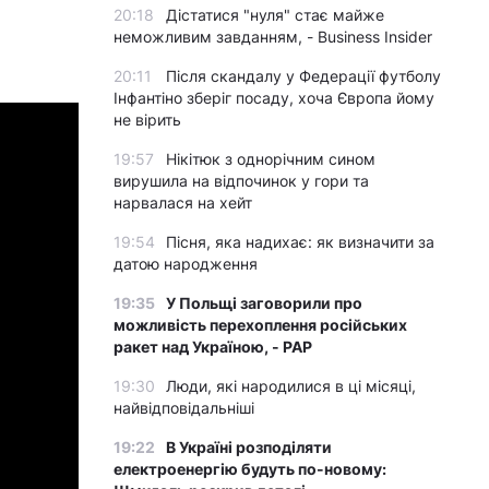
20:18
Дістатися "нуля" стає майже
неможливим завданням, - Business Insider
20:11
Після скандалу у Федерації футболу
Інфантіно зберіг посаду, хоча Європа йому
не вірить
19:57
Нікітюк з однорічним сином
вирушила на відпочинок у гори та
нарвалася на хейт
19:54
Пісня, яка надихає: як визначити за
датою народження
19:35
У Польщі заговорили про
можливість перехоплення російських
ракет над Україною, - PAP
19:30
Люди, які народилися в ці місяці,
найвідповідальніші
19:22
В Україні розподіляти
електроенергію будуть по-новому: