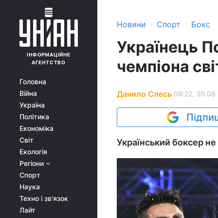
›
›
Новини
Спорт
Бокс
Українець По
ІНФОРМАЦІЙНЕ
чемпіона сві
АГЕНТСТВО
Головна
Данило Слесь
Війна
09:22, 30.08
Україна
Підпиш
Політика
Економіка
Світ
Український боксер не
Екологія
Регіони
Спорт
Наука
Техно і зв'язок
Лайт