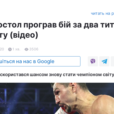
читать на 
стол програв бій за два ти
ту (відео)
.20
1 хв.
3506
іться на нас в Google
 скористався шансом знову стати чемпіоном світу