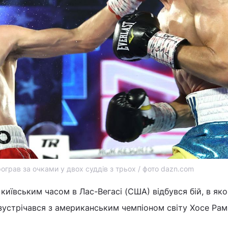
ограв за очками у двох суддів з трьох / фото dazn.com
а київським часом в Лас-Вегасі (США) відбувся бій, в як
зустрічався з американським чемпіоном світу Хосе Рам