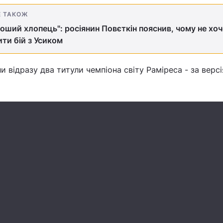
Е ТАКОЖ
роший хлопець": росіянин Повєткін пояснив, чому не хоч
ти бій з Усиком
и відразу два титули чемпіона світу Раміреса - за вер