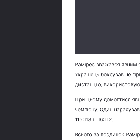
Рамірес вважався явним ф
Українець боксував не гі
дистанцію, використовую
При цьому домогтися явно
чемпіону. Один нарахував 
115:113 і 116:112.
Всього за поєдинок Раміре