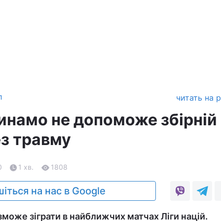
л
читать на 
инамо не допоможе збірній
ез травму
0
1 хв.
1808
іться на нас в Google
зможе зіграти в найближчих матчах Ліги націй.