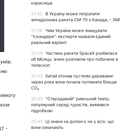
корисніша
21:42
В Україну може потрапити
антидронова ракета CM-70 з Канади, - ЗМІ
21:24
Чим Україна може знищувати
"Іскандери": експерти назвали єдиний
реальний варіант
20:58
Частина ракети SpaceX розбилася
об Місяць: вчені розповіли про побачене в
умів.
телескоп
жню
20:52
Китай оточив пустелю деревами:
через роки вона почала поглинати більше
CO₂
еремогу
20:49
"Стародавній" римський театр,
нком
популярний серед туристів, виявився
підробкою
20:45
Ці знаки на долоні є не у всіх: що
вони означають
47 -