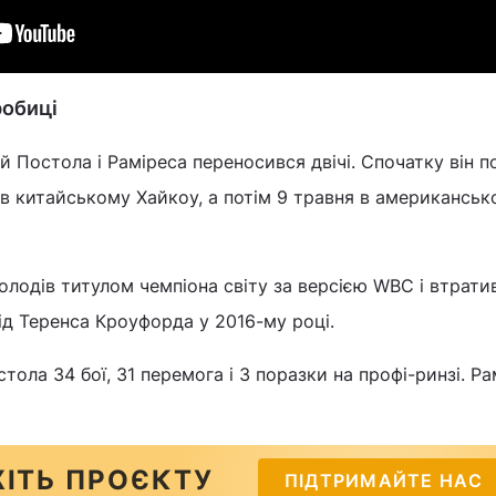
робиці
й Постола і Раміреса переносився двічі. Спочатку він 
 в китайському Хайкоу, а потім 9 травня в американсь
олодів титулом чемпіона світу за версією WBC і втрати
ід Теренса Кроуфорда у 2016-му році.
тола 34 бої, 31 перемога і 3 поразки на профі-ринзі. Ра
ІТЬ ПРОЄКТУ
ПІДТРИМАЙТЕ НАС