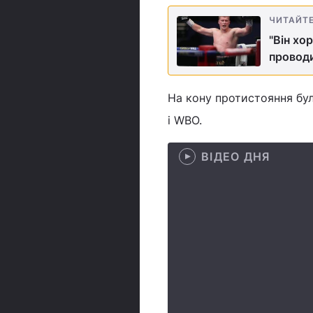
ЧИТАЙТ
"Він хо
проводи
На кону протистояння бул
і WBO.
ВІДЕО ДНЯ