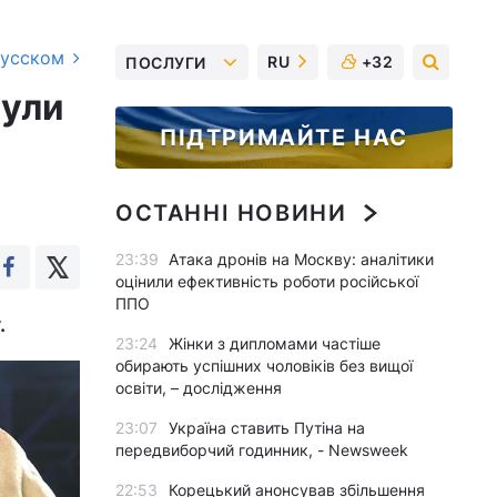
русском
RU
+32
ПОСЛУГИ
тули
ПІДТРИМАЙТЕ НАС
ОСТАННІ НОВИНИ
23:39
Атака дронів на Москву: аналітики
оцінили ефективність роботи російської
ППО
.
23:24
Жінки з дипломами частіше
обирають успішних чоловіків без вищої
освіти, – дослідження
23:07
Україна ставить Путіна на
передвиборчий годинник, - Newsweek
22:53
Корецький анонсував збільшення