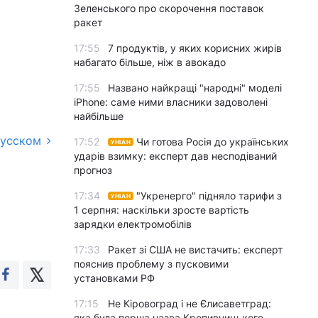
Зеленського про скорочення поставок
ракет
17:55
7 продуктів, у яких корисних жирів
набагато більше, ніж в авокадо
17:55
Названо найкращі "народні" моделі
iPhone: саме ними власники задоволені
найбільше
русском
17:52
Чи готова Росія до українських
УНІАН
ударів взимку: експерт дав несподіваний
прогноз
17:34
"Укренерго" підняло тарифи з
УНІАН
1 серпня: наскільки зросте вартість
зарядки електромобілів
17:33
Ракет зі США не вистачить: експерт
пояснив проблему з пусковими
установками РФ
17:15
Не Кіровоград і не Єлисаветград:
яка була перша назва Кропивницького