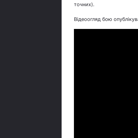
точних).
Відеоогляд бою опублікув