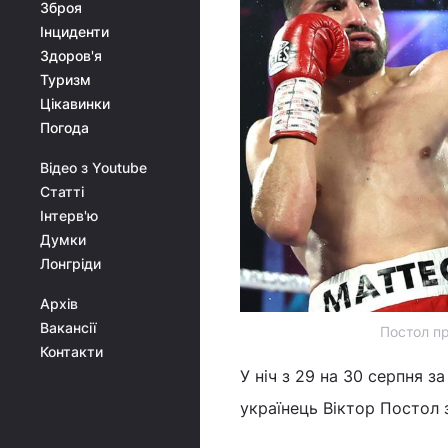
Зброя
Інциденти
Здоров'я
Туризм
Цікавинки
Погода
Відео з Youtube
Статті
Інтерв'ю
Думки
Лонгріди
Архів
Вакансії
Постол пр
Контакти
У ніч з 29 на 30 серпня з
українець Віктор Постол 