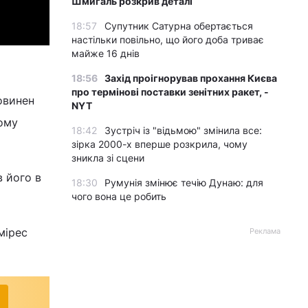
Шмигаль розкрив деталі
18:57
Супутник Сатурна обертається
настільки повільно, що його доба триває
майже 16 днів
18:56
Захід проігнорував прохання Києва
про термінові поставки зенітних ракет, -
повинен
NYT
кому
18:42
Зустріч із "відьмою" змінила все:
зірка 2000-х вперше розкрила, чому
зникла зі сцени
в його в
18:30
Румунія змінює течію Дунаю: для
чого вона це робить
мірес
Реклама