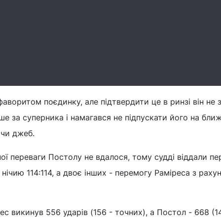
аворитом поєдинку, але підтвердити це в ринзі він не з
рше за суперника і намагався не підпускати його на бли
чи джеб.
ї переваги Постолу не вдалося, тому судді віддали п
нічию 114:114, а двоє інших - перемогу Раміреса з раху
с викинув 556 ударів (156 - точних), а Постол - 668 (1