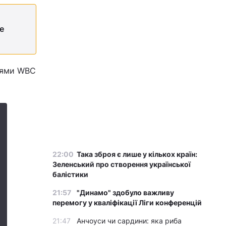
е
сіями WBC
22:00
Така зброя є лише у кількох країн:
Зеленський про створення української
балістики
21:57
"Динамо" здобуло важливу
перемогу у кваліфікації Ліги конференцій
21:47
Анчоуси чи сардини: яка риба