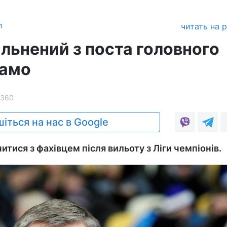
л
читать на 
льнений з поста головного
намо
360
іться на нас в Google
тися з фахівцем після вильоту з Ліги чемпіонів.