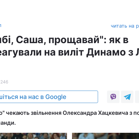
л
читать на 
бі, Саша, прощавай": як в
агували на виліт Динамо з 
5246
іться на нас в Google
" чекають звільнення Олександра Хацкевича з п
манди.