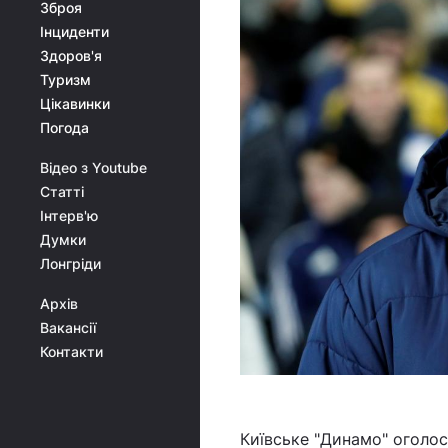
Зброя
Інциденти
Здоров'я
Туризм
Цікавинки
Погода
Відео з Youtube
Статті
Інтерв'ю
Думки
Лонгріди
Архів
Вакансії
Контакти
Київське "Динамо" оголос