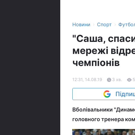
›
›
Новини
Спорт
Футбо
"Саша, спаси
мережі відре
чемпіонів
12:31, 14.08.19
3 хв.
Підпиш
Вболівальники "Динамо
головного тренера ко