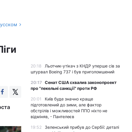
русском
Ліги
20:18
Льотчик-утікач з КНДР уперше сів за
штурвал Boeing 737 і був приголомшений
20:17
Сенат США схвалив законопроект
про "пекельні санкції" проти РФ
20:01
Київ буде значно краще
підготовлений до зими, але фактор
оста
обстрілів і можливостей ППО ніхто не
відміняв, - Пантелеєв
19:52
Зеленський прибув до Сербії: деталі