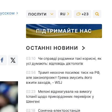
русском
RU
+23
ПОСЛУГИ
ПІДТРИМАЙТЕ НАС
ОСТАННІ НОВИНИ
03:10
Чи справді родзинки такі корисні, як
усі думають: відповідь дієтологів
02:56
Трамп неохоче посилює тиск на РФ,
але законопроект Грема змусить його
вжити заходів, - WSJ
02:23
Мелоні відреагувала на вимогу
Іспанії щодо прикордонних перевірок у
Шенгені
02:18
Сонячна електростанція