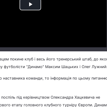
Play
Video
вцем покине клуб і весь його тренерський штаб, до яко
му футболісти "Динамо" Максим Шацьких і Олег Лужний
о наставника команди, то інформація по цьому питанню
 поспіль під керівництвом Олександра Хацкевича не
ового етапу головного клубного турніру Європи. Динамі