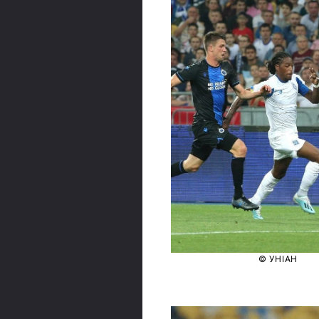
© УНІАН