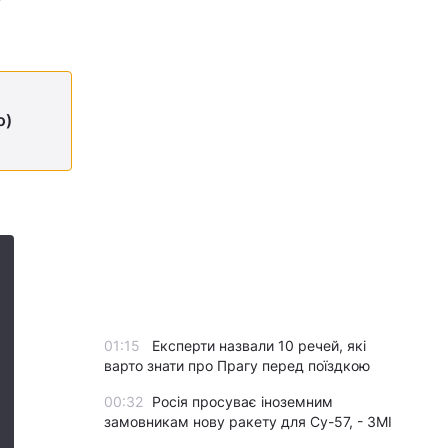
о)
01:15
Експерти назвали 10 речей, які
варто знати про Прагу перед поїздкою
00:32
Росія просуває іноземним
замовникам нову ракету для Су-57, - ЗМІ