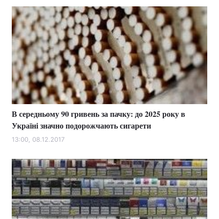
Лонгріди
Відео з Youtube
Статті
Інтерв'ю
Думки
Архів
Вакансії
Контакти
В середньому 90 гривень за пачку: до 2025 року в
Україні значно подорожчають сигарети
Послуги
13:00, 08.12.2017