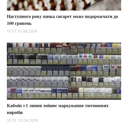
Наступного року пачка сигарет може подорожчати до
100 гривень
Головна
Війна
17:57, 10.09.2019
Україна
Політика
Економіка
Світ
Спорт
Наука
Техно і зв'язок
Лайт
Зброя
Інциденти
Здоров'я
Туризм
Кабмін з 1 липня змінює маркування тютюнових
виробів
Цікавинки
Погода
15:13, 12.04.2018
Екологія
Регіони