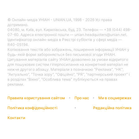
© Онлайн-медіа УНІАН - UNIAN.UA, 1998 - 2026 Усі права
дотримано.
04080, м. Київ, вул. Кирилівська, буд. 23. Телефон — +38 (044) 498-
07-60. Адреса електронної пошти — unian.headquoters@unian.net.
Ідентифікатор онлайн-медіа в Реєстрі суб’єктів у сфері медіа —
R40-05194.
Копіювання текстів або зображень, поширення інформації УНІАН у
будь-якій формі забороняється без письмової згоди УНІАН.
Цитування матеріалів сайту УНІАН дозволено за умови відкритого
для пошукових систем гіперпосилання на конкретний матеріал не
нижче другого абзацу. Матеріали з позначкою "Реклама", "НК",
"Актуально", "Точка зору", "Офіційно", "PR", "партнерський проект" і
в розділах "Вікно", "Особлива тема" публікуються на правах
реклами.
Правила користування сайтом
Про нас
Ми в соцмережах
Політика конфіденційності
Редакційна політика
Контакти