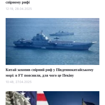
спірному рифі
12:19, 28.04.2025
Китай захопив спірний риф у Південнокитайському
морі: в FT пояснили, для чого це Пекіну
10:48, 27.04.2025