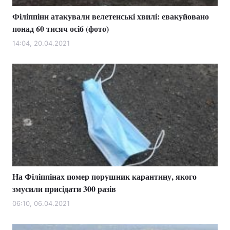
Філіппіни атакували велетенські хвилі: евакуйовано
понад 60 тисяч осіб (фото)
14:04, 20.04.2021
На Філіппінах помер порушник карантину, якого
змусили присідати 300 разів
06:10, 06.04.2021