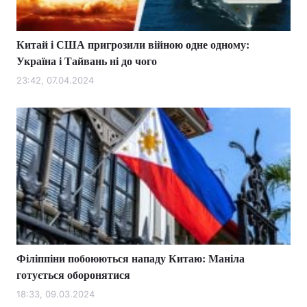
Китай і США пригрозили війною одне одному:
Україна і Тайвань ні до чого
23:42, 07.04.2024
Філіппіни побоюються нападу Китаю: Маніла
готується оборонятися
18:33, 09.03.2024