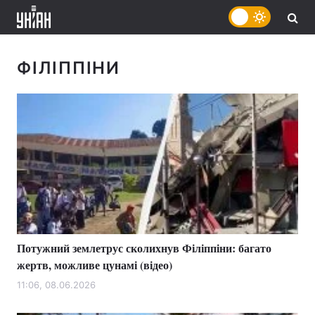
ФІЛІППІНИ
Потужний землетрус сколихнув Філіппіни: багато
жертв, можливе цунамі (відео)
11:06, 08.06.2026