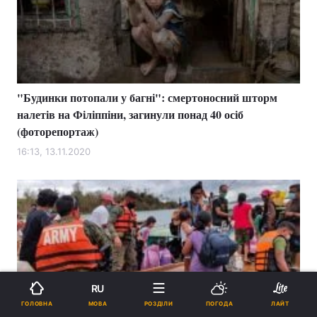
"Будинки потопали у багні": смертоносний шторм
налетів на Філіппіни, загинули понад 40 осіб
(фоторепортаж)
16:13, 13.11.2020
RU
МОВА
ГОЛОВНА
РОЗДІЛИ
ПОГОДА
ЛАЙТ