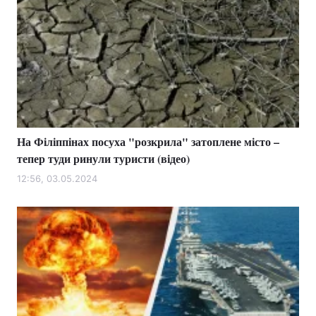
На Філіппінах посуха "розкрила" затоплене місто –
тепер туди ринули туристи (відео)
12:56, 03.05.2024