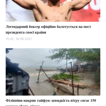
Легендарний боксер офіційно балотується на пост
президента своєї країни
15:42, 19.09.2021
Філіппіни накрив тайфун: швидкість вітру сягає 150
км/ год (фото, відео)