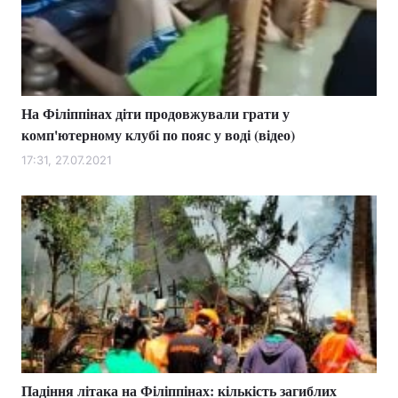
На Філіппінах діти продовжували грати у
комп'ютерному клубі по пояс у воді (відео)
17:31, 27.07.2021
Падіння літака на Філіппінах: кількість загиблих