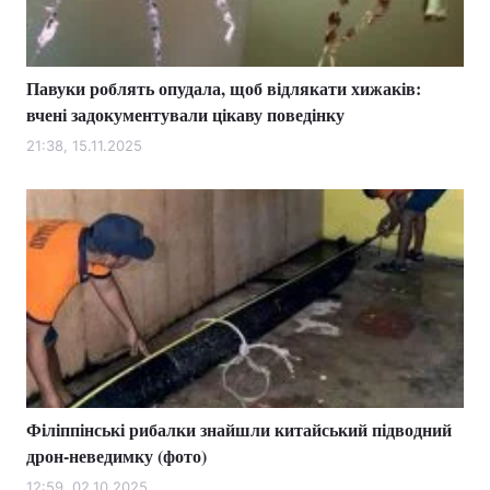
Павуки роблять опудала, щоб відлякати хижаків:
Головна
Війна
вчені задокументували цікаву поведінку
Україна
Політика
21:38, 15.11.2025
Економіка
Світ
Спорт
Наука
Техно і зв'язок
Лайт
Зброя
Інциденти
Здоров'я
Туризм
Філіппінські рибалки знайшли китайський підводний
Цікавинки
Погода
дрон-неведимку (фото)
Екологія
Регіони
12:59, 02.10.2025