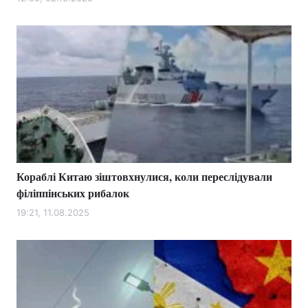
Лонгріди
Відео з Youtube
Статті
Інтерв'ю
Думки
Архів
Вакансії
Контакти
Кораблі Китаю зіштовхнулися, коли переслідували
Послуги
філіппінських рибалок
19:21, 11.08.2025