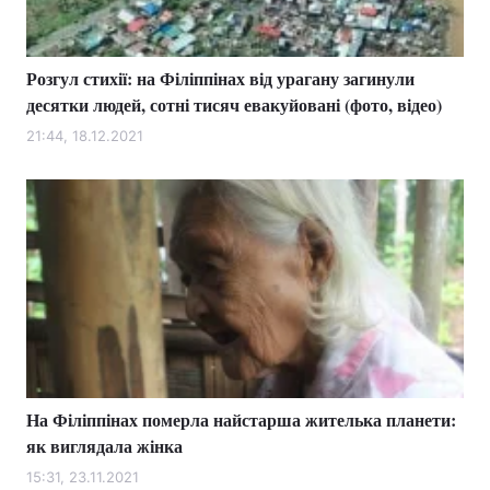
Розгул стихії: на Філіппінах від урагану загинули
десятки людей, сотні тисяч евакуйовані (фото, відео)
21:44, 18.12.2021
На Філіппінах померла найстарша жителька планети:
як виглядала жінка
15:31, 23.11.2021