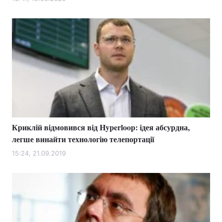
Лонгріди
Відео з Youtube
Статті
Інтерв'ю
Думки
Архів
Вакансії
Контакти
Криклій відмовився від Hyperloop: ідея абсурдна,
Послуги
легше винайти технологію телепортації
15:24, 21.09.2019