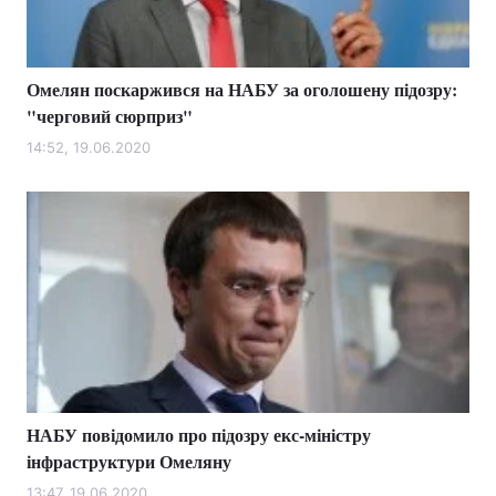
Омелян поскаржився на НАБУ за оголошену підозру:
Головна
Війна
"черговий сюрприз"
Україна
Політика
14:52, 19.06.2020
Економіка
Світ
Спорт
Наука
Техно і зв'язок
Лайт
Зброя
Інциденти
Здоров'я
Туризм
НАБУ повідомило про підозру екс-міністру
Цікавинки
Погода
інфраструктури Омеляну
Екологія
Регіони
13:47, 19.06.2020