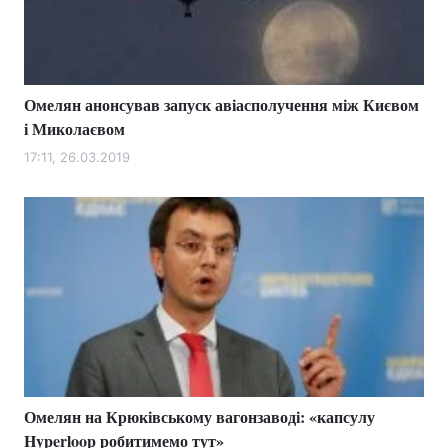
Омелян анонсував запуск авіасполучення між Києвом
і Миколаєвом
17:11, 26.03.2019
Омелян на Крюківському вагонзаводі: «капсулу
Hyperloop робитимемо тут»