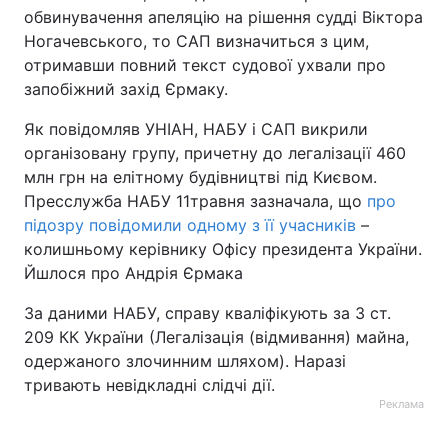
обвинувачення апеляцію на рішення судді Віктора
Ногачевського, то САП визначиться з цим,
отримавши повний текст судової ухвали про
запобіжний захід Єрмаку.
Як повідомляв УНІАН, НАБУ і САП викрили
організовану групу, причетну до легалізації 460
млн грн на елітному будівництві під Києвом.
Пресслужба НАБУ 11травня зазначала, що
про
підозру повідомили одному з її учасників
–
колишньому керівнику Офісу президента України.
Йшлося про Андрія Єрмака
За даними НАБУ, справу кваліфікують за 3 ст.
209 КК України (Легалізація (відмивання) майна,
одержаного злочинним шляхом). Наразі
тривають невідкладні слідчі дії.
Реклама