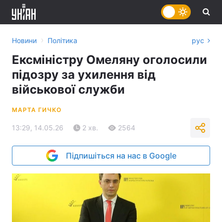
›
Новини
Політика
рус
Ексміністру Омеляну оголосили
підозру за ухилення від
військової служби
МАРТА ГИЧКО
13:29, 14.05.26
2 хв.
2564
Підпишіться на нас в Google