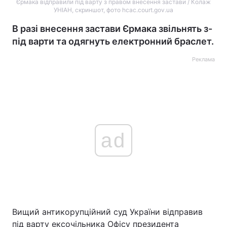
Єрмака відправили під варту з правом внесення застави / Колаж
УНІАН, скриншот, фото hcac.court.gov.ua
В разі внесення застави Єрмака звільнять з-
під варти та одягнуть електронний браслет.
Реклама
ad
Вищий антикорупційний суд України відправив
під варту ексочільника Офісу президента