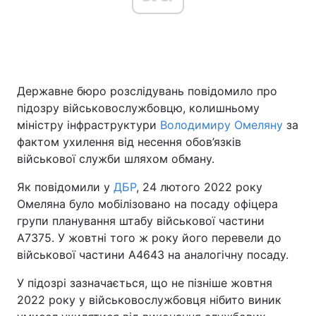
Головна
Війна
Державне бюро розслідувань повідомило про
Україна
Політика
підозру військовослужбовцю, колишньому
Економіка
Світ
міністру інфраструктури
Володимиру Омеляну
за
фактом ухилення від несення обов’язків
Спорт
Наука
військової служби шляхом обману.
Техно і зв'язок
Лайт
Як повідомили у
ДБР
, 24 лютого 2022 року
Омеляна було мобілізовано на посаду офіцера
Зброя
Інциденти
групи планування штабу військової частини
А7375. У жовтні того ж року його перевели до
Здоров'я
Туризм
військової частини А4643 на аналогічну посаду.
Цікавинки
Погода
У підозрі зазначається, що не пізніше жовтня
2022 року у військовослужбовця нібито виник
Екологія
Регіони