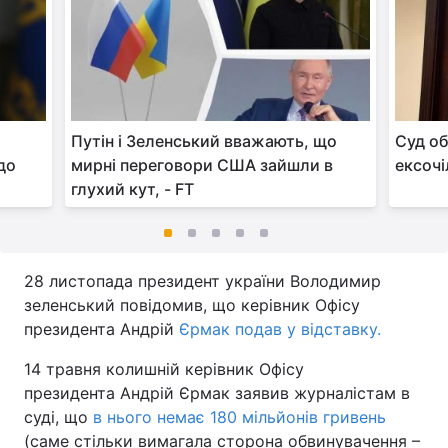
Путін і Зеленський вважають, що
Суд об
до
мирні переговори США зайшли в
ексочі
глухий кут, - FT
28 листопада президент україни Володимир
зеленський повідомив, що керівник Офісу
президента Андрій
Єрмак подав у відставку.
14 травня колишній керівник Офісу
президента Андрій Єрмак заявив журналістам в
суді, що
в нього немає 180 мільйонів гривень
(саме стільки вимагала сторона обвинувачення –