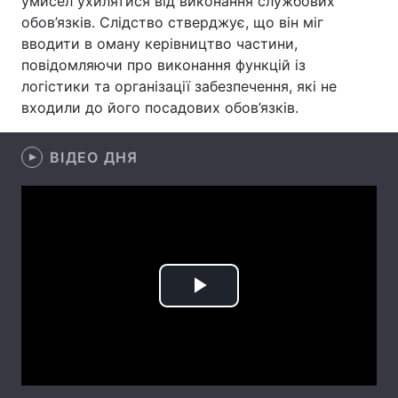
умисел ухилятися від виконання службових
обов’язків. Слідство стверджує, що він міг
Лонгріди
вводити в оману керівництво частини,
повідомляючи про виконання функцій із
Відео з Youtube
Статті
логістики та організації забезпечення, які не
входили до його посадових обов’язків.
Інтерв'ю
Думки
ВІДЕО ДНЯ
Архів
Вакансії
Контакти
Послуги
Play
Video