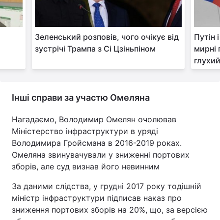
у
Зеленський розповів, чого очікує від
Путін 
зустрічі Трампа з Сі Цзіньпіном
мирні
глухий
Інші справи за участю Омеляна
Нагадаємо, Володимир Омелян очолював
Міністерство інфраструктури в уряді
Володимира Гройсмана в 2016-2019 роках.
Омеляна звинувачували у зниженні портових
зборів, але суд визнав його невинним
За даними слідства, у грудні 2017 року тодішній
міністр інфраструктури підписав наказ про
зниження портових зборів на 20%, що, за версією