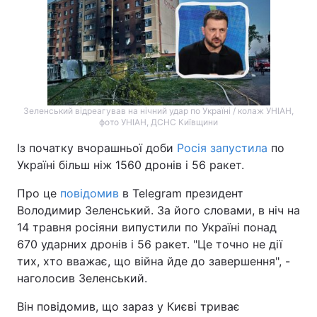
Зеленський відреагував на нічний удар по Україні / колаж УНІАН,
фото УНІАН, ДСНС Київщини
Із початку вчорашньої доби
Росія запустила
по
Україні більш ніж 1560 дронів і 56 ракет.
Про це
повідомив
в Telegram президент
Володимир Зеленський. За його словами, в ніч на
14 травня росіяни випустили по Україні понад
670 ударних дронів і 56 ракет. "Це точно не дії
тих, хто вважає, що війна йде до завершення", -
наголосив Зеленський.
Він повідомив, що зараз у Києві триває