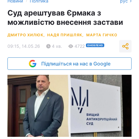
›
Новини
Політика
рус
Суд арештував Єрмака з
можливістю внесення застави
ДМИТРО ХИЛЮК,
НАДЯ ПРИШЛЯК,
МАРТА ГИЧКО
09:15, 14.05.26
4 хв.
4722
ОНОВЛЕНО
Підпишіться на нас в Google