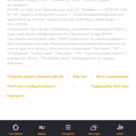
дотримано.
04080, м. Київ, вул. Кирилівська, буд. 23. Телефон — +38 (044) 498-
07-60. Адреса електронної пошти — unian.headquoters@unian.net.
Ідентифікатор онлайн-медіа в Реєстрі суб’єктів у сфері медіа —
R40-05194.
Копіювання текстів або зображень, поширення інформації УНІАН у
будь-якій формі забороняється без письмової згоди УНІАН.
Цитування матеріалів сайту УНІАН дозволено за умови відкритого
для пошукових систем гіперпосилання на конкретний матеріал не
нижче другого абзацу. Матеріали з позначкою "Реклама", "НК",
"Актуально", "Точка зору", "Офіційно", "PR", "партнерський проект" і
в розділах "Вікно", "Особлива тема" публікуються на правах
реклами.
Правила користування сайтом
Про нас
Ми в соцмережах
Політика конфіденційності
Редакційна політика
Контакти
RU
МОВА
ГОЛОВНА
РОЗДІЛИ
ПОГОДА
ЛАЙТ