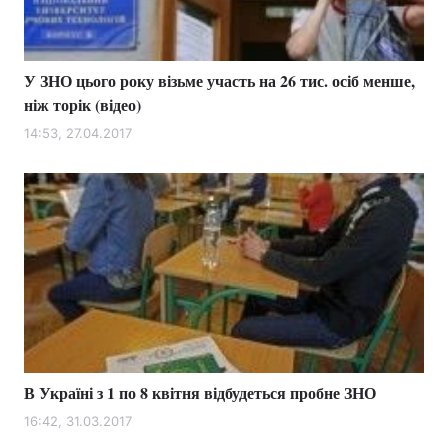
У ЗНО цього року візьме участь на 26 тис. осіб менше,
Головна
Війна
ніж торік (відео)
Україна
Політика
14:53, 27.04.2017
Економіка
Світ
Спорт
Наука
Техно і зв'язок
Лайт
Зброя
Інциденти
Здоров'я
Туризм
В Україні з 1 по 8 квітня відбудеться пробне ЗНО
Цікавинки
Погода
16:42, 31.03.2017
Екологія
Регіони