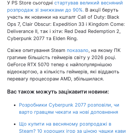
У PS Store сьогодні
стартував великий весняний
розпродаж зі знижками до 90%.
В акції беруть
участь як новинки на кшталт Call of Duty: Black
Ops 7, Clair Obscur: Expedition 33 і Kingdom Come:
Deliverance II, так і хіти: Red Dead Redemption 2,
Cyberpunk 2077 та Elden Ring.
Свіже опитування Steam
показало
, на якому ПК
гратиме більшість геймерів світу у 2026 році.
GeForce RTX 5070 тепер є найпопулярнішою
відеокартою, а кількість геймерів, які віддають
перевагу процесорам AMD, збільшилася.
Вас також можуть зацікавити новини:
Розробники Cyberpunk 2077 розповіли, чи
варто гравцям чекати на нові доповнення
Що купити на весняному розпродажі в
Steam? 10 хороших ігор за ціною чашки кави