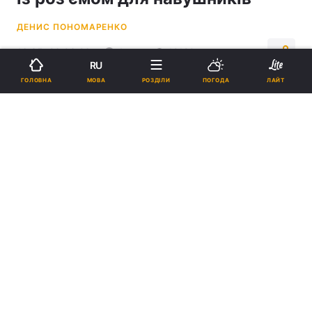
ДЕНИС ПОНОМАРЕНКО
16:35, 26.03.26
4 хв.
12120
RU
МОВА
ГОЛОВНА
РОЗДІЛИ
ПОГОДА
ЛАЙТ
Підпишіться на нас в Google
Смартфони з роз'ємом для навушників 2026: є з чого вибрати / фото
ua.depositphotos.com
Серед них є як бюджетні моделі, так і