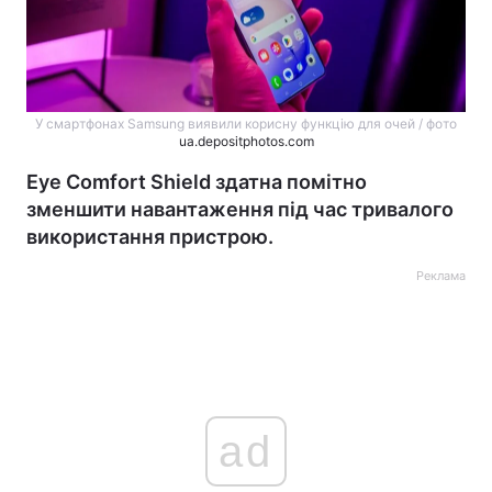
У смартфонах Samsung виявили корисну функцію для очей / фото
ua.depositphotos.com
Eye Comfort Shield здатна помітно
зменшити навантаження під час тривалого
використання пристрою.
Реклама
ad