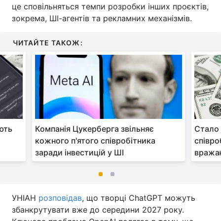
це сповільняться темпи розробки інших проєктів,
зокрема, ШІ-агентів та рекламних механізмів.
ЧИТАЙТЕ ТАКОЖ:
ють
Компанія Цукерберга звільняє
Стало 
кожного п'ятого співробітника
співро
заради інвестицій у ШІ
вража
УНІАН
розповідав
, що творці ChatGPT можуть
збанкрутувати вже до середини 2027 року.