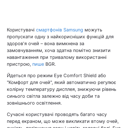
Головна
Війна
Користувачі
смартфонів Samsung
можуть
пропускати одну з найкорисніших функцій для
Україна
Політика
здоров'я очей – вона вимкнена за
Економіка
Світ
замовчуванням, хоча здатна помітно знизити
навантаження при тривалому використанні
Спорт
Наука
пристрою,
пише
BGR.
Техно і зв'язок
Лайт
Йдеться про режим Eye Comfort Shield або
"Комфорт для очей", який автоматично регулює
Зброя
Інциденти
колірну температуру дисплея, знижуючи рівень
синього світла залежно від часу доби та
Здоров'я
Туризм
зовнішнього освітлення.
Цікавинки
Погода
Сучасні користувачі проводять багато часу
перед екраном, що може викликати втому очей,
Екологія
Регіони