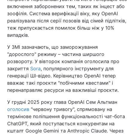
включення заборонених тем, таких як інцест або
зоофілія. Система верифікації віку, яку OpenAI
реалізувала після серії позовів від сімей підлітків,
теж припускається помилок більш ніж у 10%
випадків.
У ЗМІ зазначають, що заморожування
"дорослого" режиму – частина ширшого
розвороту. У вівторок компанія оголосила про
закриття
Sora
, популярного інструменту для
генерації ШІ-відео. Керівництво OpenAI тепер
вважає такі проєкти "побічними квестами" і
перенаправляє ресурси на важливіші проєкти.
У грудні 2025 року глава OpenAI Сем Альтман
оголосив
"червону тривогу", спрямовану на
термінове поліпшення функціональності чат-бота
ChatGPT, який поступається конкурентам на
кшталт Google Gemini та Anthropic Claude. Через