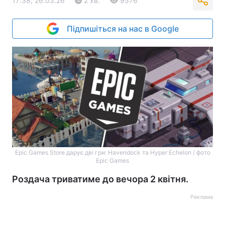
17:38, 26.03.26
2 хв.
9576
Підпишіться на нас в Google
Epic Games Store дарує дві гри: Havendock та Hyper Echelon / фото
Epic Games
Роздача триватиме до вечора 2 квітня.
Реклама