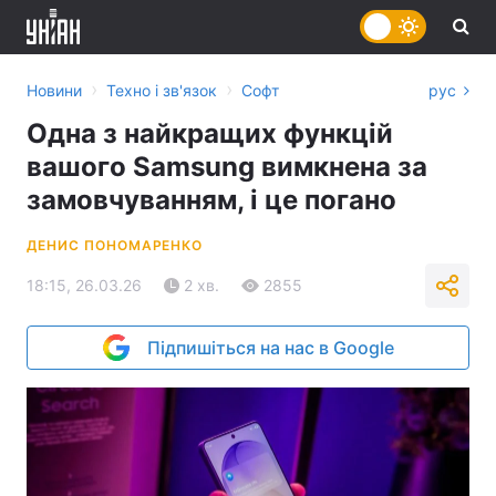
›
›
Новини
Техно і зв'язок
Софт
рус
Одна з найкращих функцій
вашого Samsung вимкнена за
замовчуванням, і це погано
ДЕНИС ПОНОМАРЕНКО
18:15, 26.03.26
2 хв.
2855
Підпишіться на нас в Google