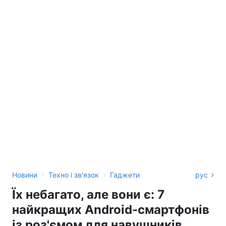
›
›
Новини
Техно і зв'язок
Гаджети
рус
Їх небагато, але вони є: 7
найкращих Android-смартфонів
із роз'ємом для навушників