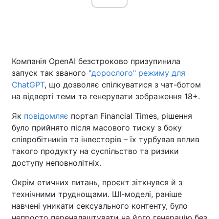
Компанія OpenAI безстроково призупинила
запуск так званого
"дорослого" режиму для
ChatGPT
, що дозволяє спілкуватися з чат-ботом
на відверті теми та генерувати зображення 18+.
Як
повідомляє
портал Financial Times, рішення
було прийнято після масового тиску з боку
співробітників та інвесторів – їх турбував вплив
такого продукту на суспільство та ризики
доступу неповнолітніх.
Окрім етичних питань, проєкт зіткнувся й з
технічними труднощами. ШІ-моделі, раніше
навчені уникати сексуального контенту, було
непросто переналаштувати на його генерацію без