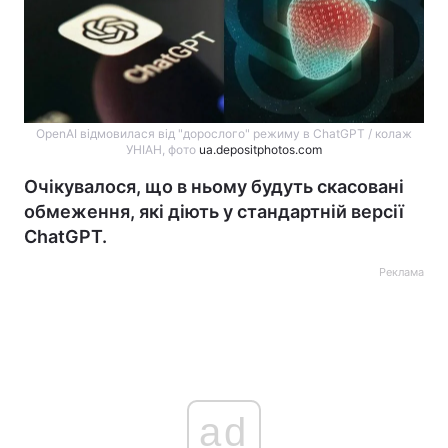
OpenAI відмовилася від "дорослого" режиму в ChatGPT / колаж
УНІАН, фото
ua.depositphotos.com
Очікувалося, що в ньому будуть скасовані
обмеження, які діють у стандартній версії
ChatGPT.
Реклама
ad