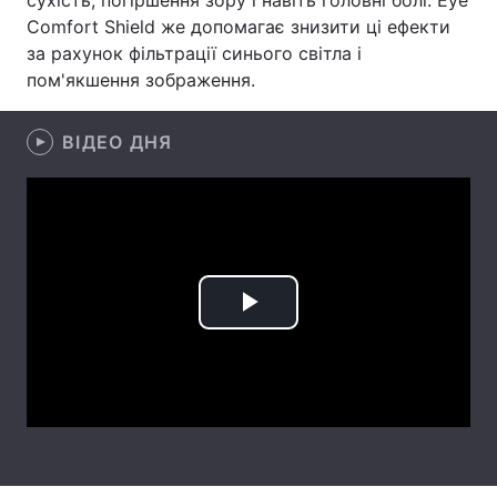
сухість, погіршення зору і навіть головні болі. Eye
Comfort Shield же допомагає знизити ці ефекти
Лонгріди
за рахунок фільтрації синього світла і
пом'якшення зображення.
Відео з Youtube
Статті
ВІДЕО ДНЯ
Інтерв'ю
Думки
Архів
Вакансії
Контакти
Послуги
Play
Video