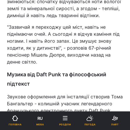
змінюються: спочатку відчуваються ноти вологої
землі та мінеральної сирості, а згодом - тепліші,
димніші й навіть ледь тваринні відтінки.
"Зазвичай я переходжу цей міст, навіть не
піднімаючи очей. А сьогодні я відчув каміння під
ногами. І навіть його запах. Це змушує знову
ходити, як у дитинстві", - розповів 67-річний
пенсіонер Мішель Дюпре, виходячи назад на
денне світло.
Музика від Daft Punk та філософський
підтекст
Звукове оформлення для інсталяції створив Тома
Бангальтер - колишній учасник легендарного
французького електронного дуету Daft Punk.
Простір печери наповнюють низькі гуркоти,
RU
відлуння та пульсуючі звуки.
МОВА
ГОЛОВНА
РОЗДІЛИ
ПОГОДА
ЛАЙТ