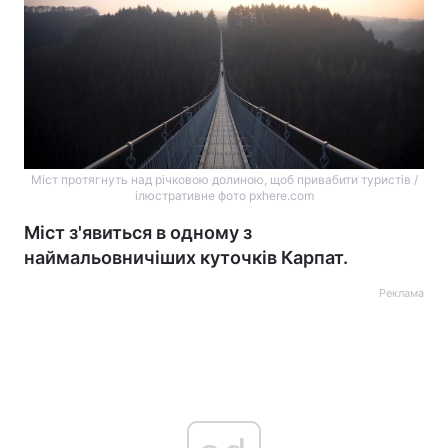
Міст протягнуть над річковою долиною, щоб привабити туристів /
ілюстративне фото pxhere.com
Міст з'явиться в одному з
наймальовничіших куточків Карпат.
Реклама