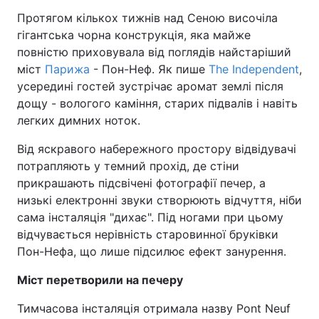
Протягом кількох тижнів над Сеною височіла
гігантська чорна конструкція, яка майже
повністю приховувала від поглядів найстаріший
міст
Парижа
- Пон-Неф. Як пише
The Independent
,
усередині гостей зустрічає аромат землі після
дощу - вологого каміння, старих підвалів і навіть
легких димних ноток.
Від яскравого набережного простору відвідувачі
потрапляють у темний прохід, де стіни
прикрашають підсвічені фотографії печер, а
низькі електронні звуки створюють відчуття, ніби
сама інсталяція "дихає". Під ногами при цьому
відчувається нерівність старовинної бруківки
Пон-Нефа, що лише підсилює ефект занурення.
Міст перетворили на печеру
Тимчасова інсталяція отримала назву Pont Neuf