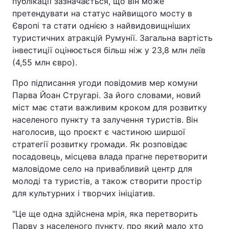
публікації зазначається, що він може
претендувати на статус найвищого мосту в
Європі та стати однією з найвидовищніших
туристичних атракцій Румунії. Загальна вартість
інвестиції оцінюється більш ніж у 23,8 млн леїв
(4,55 млн євро).
Про підписання угоди повідомив мер комуни
Парва Йоан Стругарі. За його словами, новий
міст має стати важливим кроком для розвитку
населеного пункту та залучення туристів. Він
наголосив, що проєкт є частиною ширшої
стратегії розвитку громади. Як розповідає
посадовець, місцева влада прагне перетворити
маловідоме село на привабливий центр для
молоді та туристів, а також створити простір
для культурних і творчих ініціатив.
"Це ще одна здійснена мрія, яка перетворить
Парву з населеного пункту, про який мало хто