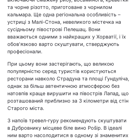
та чорне різотто, приготоване з чорнилом
кальмара. Ще одна регіональна особливість –
устриці з Малі-Стона, невеликого містечка на
сусідньому півострові Пелешац. Вони
вважаються одними з найкращих у Хорватії, і їх
обов'язково варто скуштувати, стверджують
професіонали.
При цьому вони застерігають, що великою
популярністю серед туристів користуються
ресторани навколо Страдуна та площі Гундуліча,
однак за більш автентичною атмосферою без
натовпів краще вирушити на півострів Лапад, що
розташований приблизно за 3 кілометри від стін
Старого міста.
З напоїв тревел-гуру рекомендують скуштувати
в Дубровнику місцеве біле вино Pošip. В ідеалі
ним варто насолодитися в одному зі знаменитих