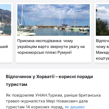
Приємна несподіванка: чому
Відпоч
іший
українцям варто звернути увагу на
чому в
чорноморські пляжі Румунії
Македо
кошту
Відпочинок у Хорватії – корисні поради
туристам
Як повідомляв УНІАН.Туризм, раніше британська
тревел-журналістка Мері Новакович дала
туристам 14 корисних порад,
як дешево