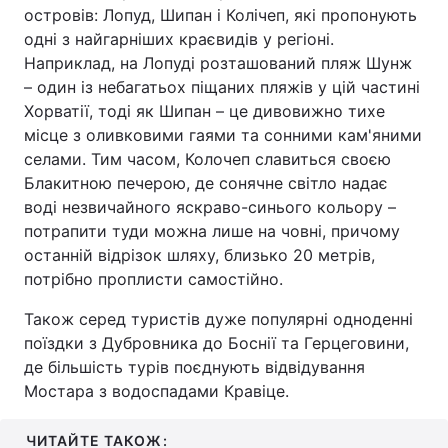
островів: Лопуд, Шипан і Колічеп, які пропонують
одні з найгарніших краєвидів у регіоні.
Наприклад, на Лопуді розташований пляж Шунж
– один із небагатьох піщаних пляжів у цій частині
Хорватії, тоді як Шипан – це дивовижно тихе
місце з оливковими гаями та сонними кам'яними
селами. Тим часом, Колочеп славиться своєю
Блакитною печерою, де сонячне світло надає
воді незвичайного яскраво-синього кольору –
потрапити туди можна лише на човні, причому
останній відрізок шляху, близько 20 метрів,
потрібно проплисти самостійно.
Також серед туристів дуже популярні одноденні
поїздки з Дубровника до Боснії та Герцеговини,
де більшість турів поєднують відвідування
Мостара з водоспадами Кравіце.
ЧИТАЙТЕ ТАКОЖ: