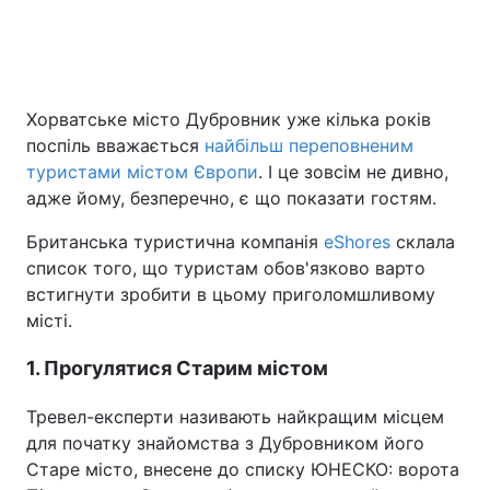
Головна
Війна
Хорватське місто Дубровник уже кілька років
Україна
Політика
поспіль вважається
найбільш переповненим
туристами містом Європи
. І це зовсім не дивно,
Економіка
Світ
адже йому, безперечно, є що показати гостям.
Спорт
Наука
Британська туристична компанія
eShores
склала
список того, що туристам обов'язково варто
Техно і зв'язок
Лайт
встигнути зробити в цьому приголомшливому
місті.
Зброя
Інциденти
1. Прогулятися Старим містом
Здоров'я
Туризм
Тревел-експерти називають найкращим місцем
Цікавинки
Погода
для початку знайомства з Дубровником його
Старе місто, внесене до списку ЮНЕСКО: ворота
Екологія
Регіони