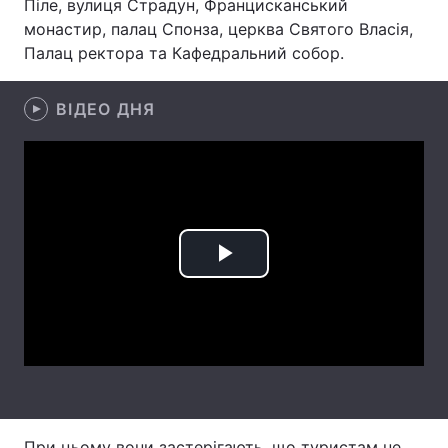
Піле, вулиця Страдун, Францисканський
монастир, палац Спонза, церква Святого Власія,
Лонгріди
Палац ректора та Кафедральний собор.
Відео з Youtube
Статті
ВІДЕО ДНЯ
Інтерв'ю
Думки
Архів
Вакансії
Контакти
Play
Послуги
Video
При цьому вони застерігають, що туристам не