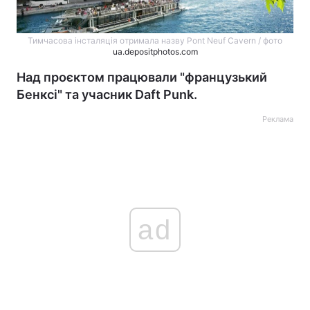
Тимчасова інсталяція отримала назву Pont Neuf Cavern / фото
ua.depositphotos.com
Над проєктом працювали "французький
Бенксі" та учасник Daft Punk.
Реклама
ad