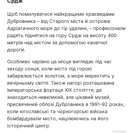
Срдж
Щоб помилуватися найкращими краєвидами
Дубровника – від Старого міста й островів
Адріатичного моря до гір удалині, – професіонали
радять піднятися на гору Срдж на висоту 400
метрів над містом за допомогою канатної
дороги.
Особливо чарівно це місце виглядає під час
заходу сонця, коли місто під горою
забарвлюється золотом, а море мерехтить у
вечірньому світлі. Також нагорі розташована
Імператорська фортеця XIX століття, де
знаходиться невеликий, але цікавий музей,
присвячений облозі Дубровника в 1991-92 роках,
коли югославські та чорногорські війська
бомбардували місто, націлюючись на його
історичний центр.
Реклама