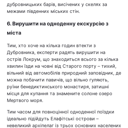
дубровницьких барів, висічених у скелях за
межами південних міських стін.
6. Вирушити на одноденну екскурсію з
міста
Тим, хто хоче на кілька годин втекти з
Дубровника, експерти радять вирушити на
острів Локрум, що знаходиться всього за кілька
хвилин їзди на човні від Старого порту – тихий,
вільний від автомобілів природний заповідник, де
можна побачити павичів, що вільно гуляють,
руїни бенедиктинського монастиря, затишні
місця для купання та знамените солоне озеро
Мертвого моря.
Тим часом для повноцінної одноденної поїздки
ідеально підійдуть Елафітські острови –
невеликий архіпелаг із трьох основних населених