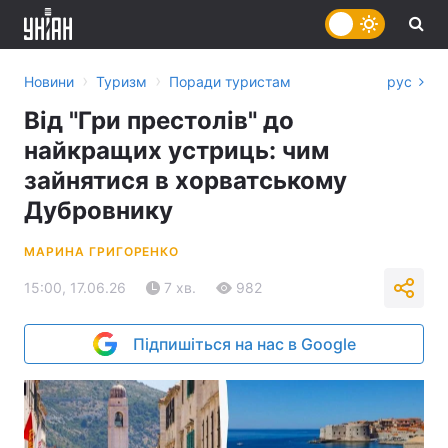
›
›
Новини
Туризм
Поради туристам
рус
Від "Гри престолів" до
найкращих устриць: чим
зайнятися в хорватському
Дубровнику
МАРИНА ГРИГОРЕНКО
15:00, 17.06.26
7 хв.
982
Підпишіться на нас в Google