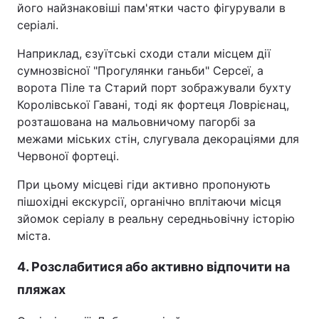
його найзнаковіші пам'ятки часто фігурували в
серіалі.
Наприклад, єзуїтські сходи стали місцем дії
сумнозвісної "Прогулянки ганьби" Серсеї, а
ворота Піле та Старий порт зображували бухту
Королівської Гавані, тоді як фортеця Ловрієнац,
розташована на мальовничому пагорбі за
межами міських стін, слугувала декораціями для
Червоної фортеці.
При цьому місцеві гіди активно пропонують
пішохідні екскурсії, органічно вплітаючи місця
зйомок серіалу в реальну середньовічну історію
міста.
4. Розслабитися або активно відпочити на
пляжах