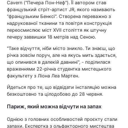
Cavern ("Печера Пон-Неф"). Її автором став
французький стріт-артист JR, якого називають
"французьким Бенксі". Створена переважно з
надрукованої тканини та повітря конструкція
переосмислює міст XVII століття як штучну
печеру заввишки 18 метрів над Сеною.
"Таке відчуття, ніби місто зникло. Ти знаєш, що
річка зовсім поруч, але на якусь мить здається,
що опинився в далекій давнині", - поділилася
враженнями 22-річна студентка мистецького
факультету з Ліона Леа Мартен.
Йдеться про те, що відвідати інсталяцію можна
безкоштовно та цілодобово до 28 червня.
Париж, який можна відчути на запах
Однією з головних особливостей проєкту стали
запахи. Експертка з ольфакторного мистецтва