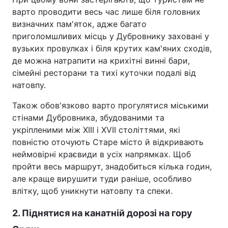
варто проводити весь час лише біля головних
Тема оформлення
визначних пам'яток, адже багато
приголомшливих місць у Дубровнику заховані у
вузьких провулках і біля крутих кам'яних сходів,
де можна натрапити на крихітні винні бари,
сімейні ресторани та тихі куточки подалі від
натовпу.
Також обов'язково варто прогулятися міськими
стінами Дубровника, збудованими та
укріпленими між XIII і XVII століттями, які
повністю оточують Старе місто й відкривають
неймовірні краєвиди в усіх напрямках. Щоб
пройти весь маршрут, знадобиться кілька годин,
але краще вирушити туди раніше, особливо
влітку, щоб уникнути натовпу та спеки.
2. Піднятися на канатній дорозі на гору