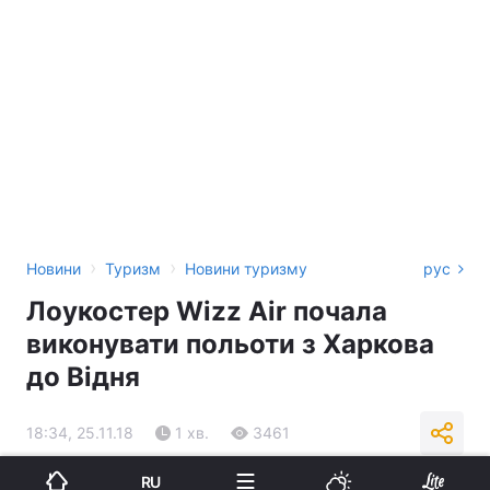
›
›
Новини
Туризм
Новини туризму
рус
Лоукостер Wizz Air почала
виконувати польоти з Харкова
до Відня
18:34, 25.11.18
1 хв.
3461
RU