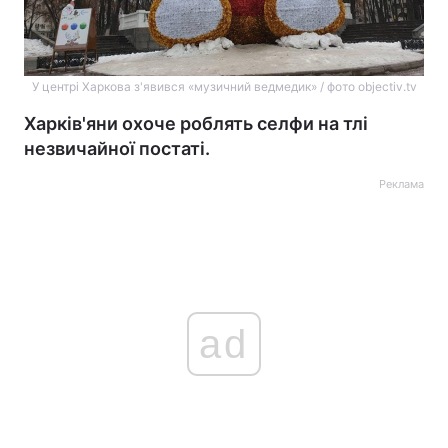
У центрі Харкова з'явився «музичний ведмедик» / фото objectiv.tv
Харків'яни охоче роблять селфи на тлі
незвичайної постаті.
Реклама
ad