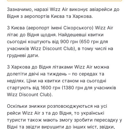
Зазначимо, наразі Wizz Air виконує авіарейси до
Відня з аеропортів Києва та Харкова.
З Києва (аеропорт імені Сікорського) Wizz Air
літає до Відня щодня. Найдешевші квитки
сьогодні коштують від 900 грн (650 грн для
учасників Wizz Discount Club), в тому числі на
грудневі дати.
З Харкова до Відня літаками Wizz Air можна
долетіти двічі на тиждень – по середах та
неділях. Ціни на квитки станом на сьогодні
стартують від 1600 грн (1380 грн для учасників
Wizz Discount Club).
Оскільки знижки розповсюджуються на усі
рейси Wizz Air з та до Відня, то українські
туристи також мають змогу зробити пересадку у
Відні та звідти вирушити до інших міст, звідки,