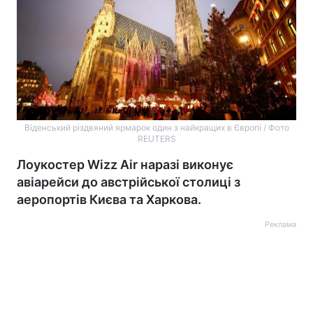
Віденський різдвяний ярмарок один з найкращих в Європі / Фото
REUTERS
Лоукостер Wizz Air наразі виконує
авіарейси до австрійської столиці з
аеропортів Києва та Харкова.
Реклама