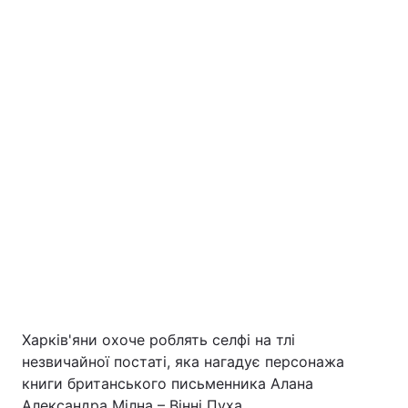
Тема оформлення
Харків'яни охоче роблять селфі на тлі
незвичайної постаті, яка нагадує персонажа
книги британського письменника Алана
Александра Мілна – Вінні Пуха.