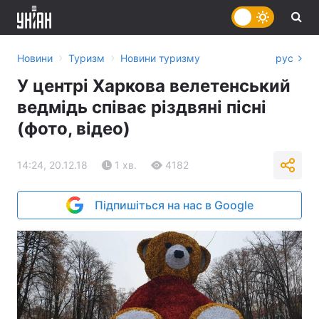
›
›
Новини
Туризм
Новини туризму
рус
У центрі Харкова велетенський
ведмідь співає різдвяні пісні
(фото, відео)
14:24, 20.12.18
1 хв.
4182
Підпишіться на нас в Google