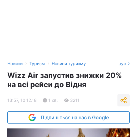
›
›
Новини
Туризм
Новини туризму
рус
Wizz Air запустив знижки 20%
на всі рейси до Відня
13:57, 10.12.18
1 хв.
3211
Підпишіться на нас в Google