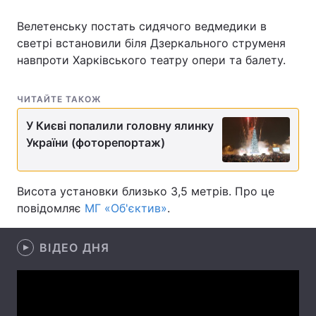
Велетенську постать сидячого ведмедики в
светрі встановили біля Дзеркального струменя
навпроти Харківського театру опери та балету.
Головна
Війна
Україна
Політика
ЧИТАЙТЕ ТАКОЖ
Економіка
Світ
У Києві попалили головну ялинку
України (фоторепортаж)
Спорт
Наука
Техно і зв'язок
Лайт
Висота установки близько 3,5 метрів. Про це
повідомляє
МГ «Об'єктив»
.
Зброя
Інциденти
Здоров'я
ВІДЕО ДНЯ
Туризм
Цікавинки
Погода
Екологія
Регіони