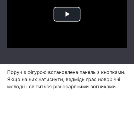
Лонгріди
Play
Відео з Youtube
Статті
Video
Інтерв'ю
Думки
Архів
Вакансії
Контакти
Поруч з фігурою встановлена панель з кнопками.
Якщо на них натиснути, ведмідь грає новорічні
Послуги
мелодії і світиться різнобарвними вогниками.