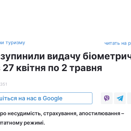
ни туризму
читать на 
ризупинили видачу біометри
 27 квітня по 2 травня
351
іться на нас в Google
о несудимість, страхування, апостилювання –
штатному режимі.