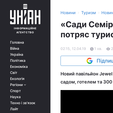
›
›
Новини
Туризм
Нови
«Сади Семір
ІНФОРМАЦІЙНЕ
потряс тури
АГЕНТСТВО
Головна
Війна
02:15, 12.04.19
1 хв.
Україна
Підпиш
Політика
Економіка
Світ
Новий павільйон Jewel
Екологія
садом, готелем та 300 
Регіони
Спорт
Наука
Техно і зв'язок
Лайт