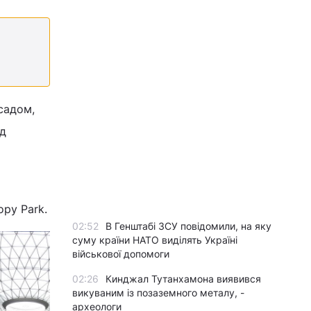
садом,
ід
opy Park.
02:52
В Генштабі ЗСУ повідомили, на яку
суму країни НАТО виділять Україні
військової допомоги
02:26
Кинджал Тутанхамона виявився
викуваним із позаземного металу, -
археологи