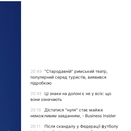
20:49
"Стародавній" римський театр,
популярний серед туристів, виявився
підробкою
20:45
Ці знаки на долоні є не у всіх: що
вони означають
20:18
Дістатися "нуля" стає майже
неможливим завданням, - Business Insider
20:11
Після скандалу у Федерації футболу