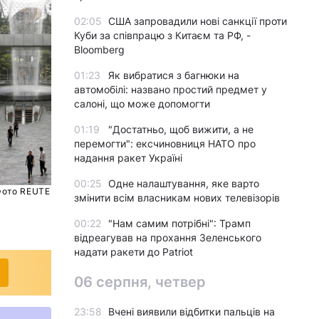
02:05
США запровадили нові санкції проти
Куби за співпрацю з Китаєм та РФ, -
Bloomberg
01:23
Як вибратися з багнюки на
автомобілі: названо простий предмет у
салоні, що може допомогти
01:19
"Достатньо, щоб вижити, а не
перемогти": ексчиновниця НАТО про
надання ракет Україні
00:25
Одне налаштування, яке варто
Фото REUTERS
змінити всім власникам нових телевізорів
00:22
"Нам самим потрібні": Трамп
відреагував на прохання Зеленського
надати ракети до Patriot
06 серпня, четвер
23:58
Вчені виявили відбитки пальців на