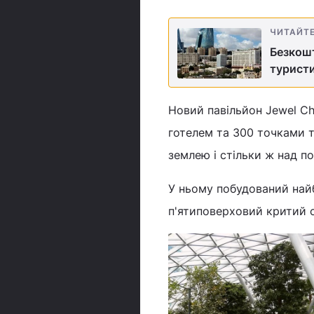
ЧИТАЙТ
Безкошт
туристи
Новий павільйон Jewel Ch
готелем та 300 точками то
землею і стільки ж над п
У ньому побудований найб
п'ятиповерховий критий са