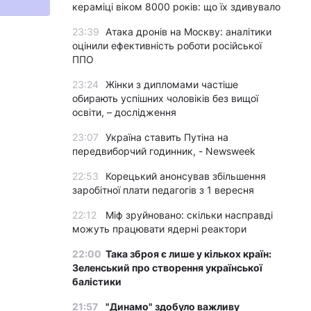
кераміці віком 8000 років: що їх здивувало
23:39
Атака дронів на Москву: аналітики
оцінили ефективність роботи російської
ППО
23:24
Жінки з дипломами частіше
обирають успішних чоловіків без вищої
освіти, – дослідження
23:07
Україна ставить Путіна на
передвиборчий годинник, - Newsweek
22:53
Корецький анонсував збільшення
заробітної плати педагогів з 1 вересня
22:12
Міф зруйновано: скільки насправді
можуть працювати ядерні реактори
22:00
Така зброя є лише у кількох країн:
Зеленський про створення української
балістики
21:57
"Динамо" здобуло важливу