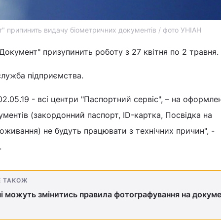
" припинить видачу біометричних документів / фото УНІАН
окумент" призупинить роботу з 27 квітня по 2 травня.
лужба підприємства.
 02.05.19 - всі центри "Паспортний сервіс", – на оформле
ментів (закордонний паспорт, ID-картка, Посвідка на
оживання) не будуть працювати з технічних причин", -
.
Е ТАКОЖ
ні можуть змінитись правила фотографування на докум