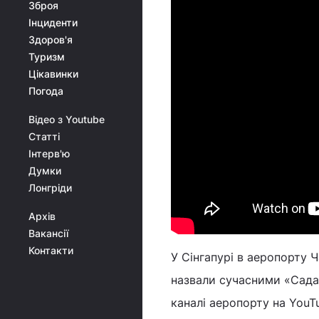
Зброя
Інциденти
Здоров'я
Туризм
Цікавинки
Погода
Відео з Youtube
Статті
Інтерв'ю
Думки
Лонгріди
Архів
Вакансії
Контакти
У Сінгапурі в аеропорту Ч
назвали сучасними «Садам
каналі аеропорту на YouT