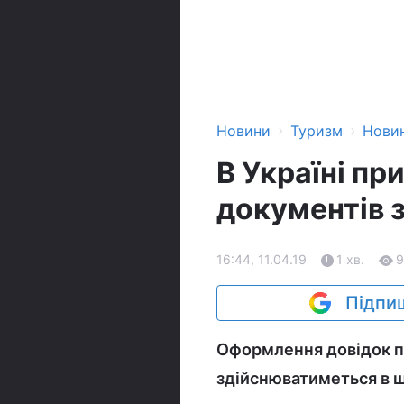
›
›
Новини
Туризм
Нови
В Україні п
документів з
16:44, 11.04.19
1 хв.
9
Підпиш
Оформлення довідок пр
здійснюватиметься в 