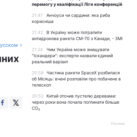
перемогу у кваліфікації Ліги конференцій
21:47
Анчоуси чи сардини: яка риба
корисніша
21:42
В Україну може потрапити
антидронова ракета CM-70 з Канади, - ЗМІ
русском
21:24
Чим Україна може знищувати
чних
"Іскандери": експерти назвали єдиний
реальний варіант
20:58
Частина ракети SpaceX розбилася
об Місяць: вчені розповіли про побачене в
телескоп
20:52
Китай оточив пустелю деревами:
через роки вона почала поглинати більше
CO₂
Реклама