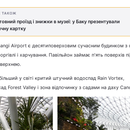
Е ТАКОЖ
овний проїзд і знижки в музеї: у Баку презентували
чну картку
angi Airport є десятиповерховим сучасним будинком з 
ргівлі і харчування. Павільйон займає п'ять поверхів п
оверхнею.
ільший у світі критий штучний водоспад Rain Vortex,
д Forest Valley і зона відпочинку з садами на даху Can