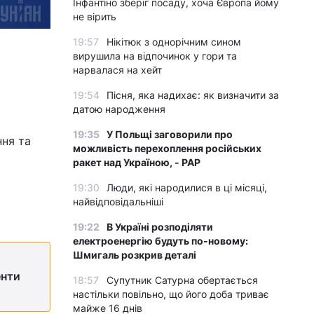
Інфантіно зберіг посаду, хоча Європа йому
не вірить
19:57
Нікітюк з однорічним сином
вирушила на відпочинок у гори та
нарвалася на хейт
19:54
Пісня, яка надихає: як визначити за
датою народження
19:35
У Польщі заговорили про
ння та
можливість перехоплення російських
ракет над Україною, - PAP
19:30
Люди, які народилися в ці місяці,
найвідповідальніші
19:22
В Україні розподіляти
електроенергію будуть по-новому:
Шмигаль розкрив деталі
енти
18:57
Супутник Сатурна обертається
настільки повільно, що його доба триває
майже 16 днів