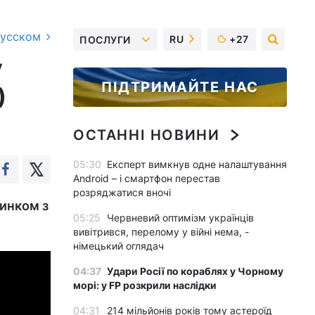
русском
RU
+27
ПОСЛУГИ
у
ПІДТРИМАЙТЕ НАС
)
ОСТАННІ НОВИНИ
05:30
Експерт вимкнув одне налаштування
Android – і смартфон перестав
розряджатися вночі
динком з
05:25
Червневий оптимізм українців
вивітрився, перелому у війні нема, -
німецький оглядач
04:37
Удари Росії по кораблях у Чорному
морі: у FP розкрили наслідки
04:31
214 мільйонів років тому астероїд