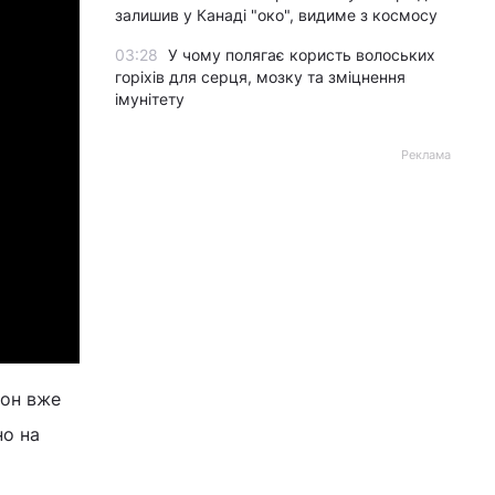
залишив у Канаді "око", видиме з космосу
03:28
У чому полягає користь волоських
горіхів для серця, мозку та зміцнення
імунітету
Реклама
йон вже
но на