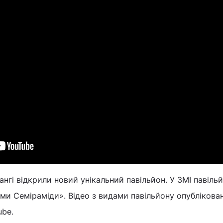
ангі відкрили новий унікальний павільйон. У ЗМІ павіль
и Семіраміди». Відео з видами павільйону опублікова
ube.