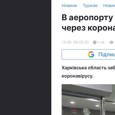
›
›
Новини
Туризм
Нови
В аеропорту
через корон
13:56, 08.02.20
1 хв.
Підпиш
Харківська область за
коронавірусу.