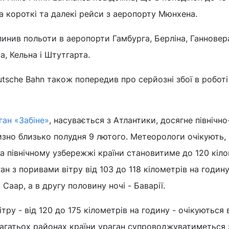
а короткі та далекі рейси з аеропорту Мюнхена.
инив польоти в аеропорти Гамбурга, Берліна, Ганновер
, Кельна і Штутгарта.
tsche Bahn також попередив про серйозні збої в роботі
ган «Забіне»
, насувається з Атлантики, досягне північно
изно близько полудня 9 лютого. Метеорологи очікують,
на північному узбережжі країни становитиме до 120 кіл
ан з поривами вітру від 103 до 118 кілометрів на годин
 Саар, а в другу половину ночі - Баварії.
тру - від 120 до 175 кілометрів на годину - очікуються в
 багатьох районах країни ураган супроводжуватиметься