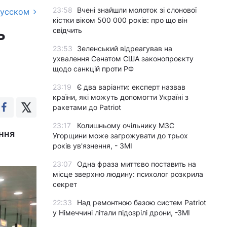
23:58
Вчені знайшли молоток зі слонової
русском
кістки віком 500 000 років: про що він
ь
свідчить
23:53
Зеленський відреагував на
ухвалення Сенатом США законопроєкту
щодо санкцій проти РФ
23:19
Є два варіанти: експерт назвав
країни, які можуть допомогти Україні з
ракетами до Patriot
23:17
Колишньому очільнику МЗС
ання
Угорщини може загрожувати до трьох
років ув'язнення, - ЗМІ
23:07
Одна фраза миттєво поставить на
місце зверхню людину: психолог розкрила
секрет
22:33
Над ремонтною базою систем Patriot
у Німеччині літали підозрілі дрони, -ЗМІ