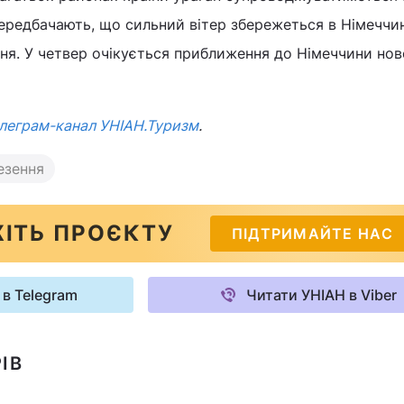
ередбачають, що сильний вітер збережеться в Німеччин
ня. У четвер очікується приближення до Німеччини нов
леграм-канал УНІАН.Туризм
.
езення
ІТЬ ПРОЄКТУ
ПІДТРИМАЙТЕ НАС
 в Telegram
Читати УНІАН в Viber
ІВ