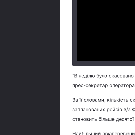
"В неділю було скасовано
прес-секретар оператора
За її словами, кількість 
запланованих рейсів в/з 
становить більше десятої 
Найбільший авіаперевізни