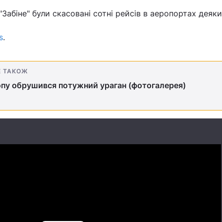
Забіне" були скасовані сотні рейсів в аеропортах деяки
s
.
Е ТАКОЖ
пу обрушився потужний ураган (фотогалерея)