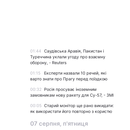
01:44
Саудівська Аравія, Пакистан і
Туреччина уклали угоду про взаємну
оборону, - Reuters
01:15
Експерти назвали 10 речей, які
варто знати про Прагу перед поїздкою
00:32
Росія просуває іноземним
замовникам нову ракету для Су-57, - ЗМІ
00:05
Старий монітор ще рано викидати:
як використати його повторно з користю
07 серпня, п'ятниця