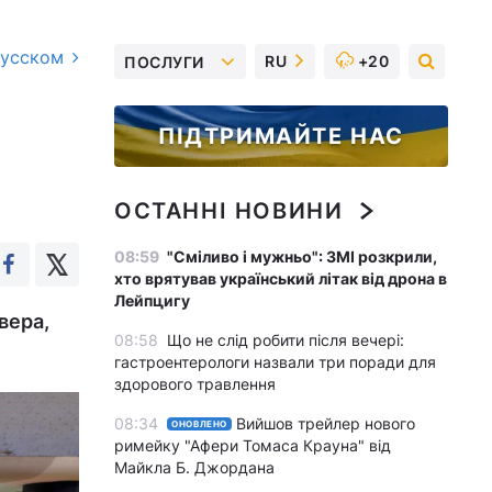
русском
RU
+20
ПОСЛУГИ
ПІДТРИМАЙТЕ НАС
ОСТАННІ НОВИНИ
08:59
"Сміливо і мужньо": ЗМІ розкрили,
хто врятував український літак від дрона в
Лейпцигу
вера,
08:58
Що не слід робити після вечері:
гастроентерологи назвали три поради для
здорового травлення
08:34
Вийшов трейлер нового
ОНОВЛЕНО
римейку "Афери Томаса Крауна" від
Майкла Б. Джордана