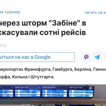
ни туризму
читать на 
через шторм "Забіне" в
касували сотні рейсів
2610
іться на нас в Google
 аеропортах Франкфурта, Гамбурга, Берліна, Ганно
рфа, Кельна і Штутгарта.