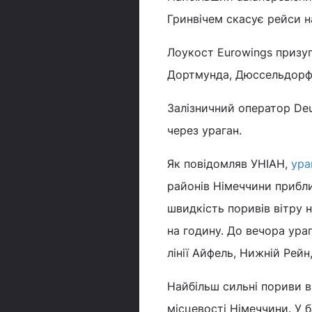
Гринвічем скасує рейси н
Лоукост Eurowings призуп
Дортмунда, Дюссельдорфа
Залізничний оператор Deu
через ураган.
Як повідомляв УНІАН,
ура
районів Німеччини прибл
швидкість поривів вітру 
на годину. До вечора ураг
лінії Айфель, Нижній Рейн,
Найбільш сильні пориви ві
місцевості Німеччини. У