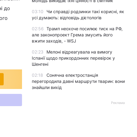
молодь викидає їхні цінності в смітник
і до
03:10
Чи справді родзинки такі корисні, як
ого
усі думають: відповідь дієтологів
02:56
Трамп неохоче посилює тиск на РФ,
але законопроект Грема змусить його
вжити заходів, - WSJ
02:23
Мелоні відреагувала на вимогу
Іспанії щодо прикордонних перевірок у
Шенгені
02:18
Сонячна електростанція
перегородила давні маршрути тварин: вони
знайшли вихід
Реклама