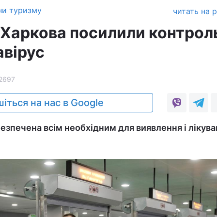
ни туризму
читать на 
 Харкова посилили контрол
авірус
2697
іться на нас в Google
безпечена всім необхідним для виявлення і лікув