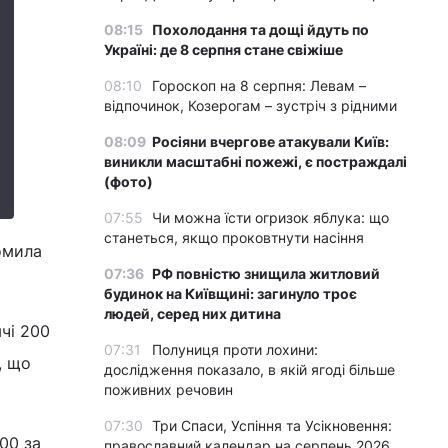
08:15
Похолодання та дощі йдуть по
Україні: де 8 серпня стане свіжіше
08:10
Гороскоп на 8 серпня: Левам –
відпочинок, Козерогам – зустріч з рідними
08:09
Росіяни вчергове атакували Київ:
виникли масштабні пожежі, є постраждалі
(фото)
07:55
Чи можна їсти огризок яблука: що
станеться, якщо проковтнути насіння
омила
07:36
РФ повністю знищила житловий
будинок на Київщині: загинуло троє
людей, серед них дитина
ячі 200
07:31
Полуниця проти лохини:
, що
дослідження показало, в якій ягоді більше
поживних речовин
07:30
Три Спаси, Успіння та Усікновення:
00 за
православний календар на серпень 2026