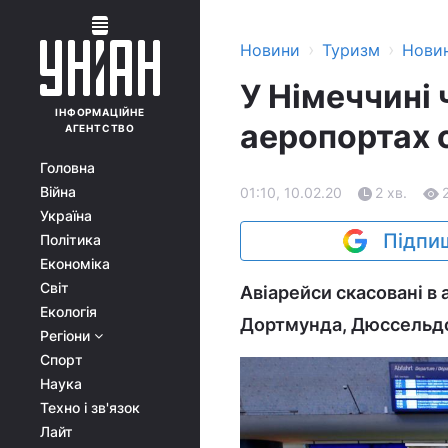
›
›
Новини
Туризм
Нови
У Німеччині 
ІНФОРМАЦІЙНЕ
аеропортах с
АГЕНТСТВО
Головна
Війна
01:10, 10.02.20
2 хв.
Україна
Підпиш
Політика
Економіка
Світ
Авіарейси скасовані в
Екологія
Дортмунда, Дюссельдо
Регіони
Спорт
Наука
Техно і зв'язок
Лайт