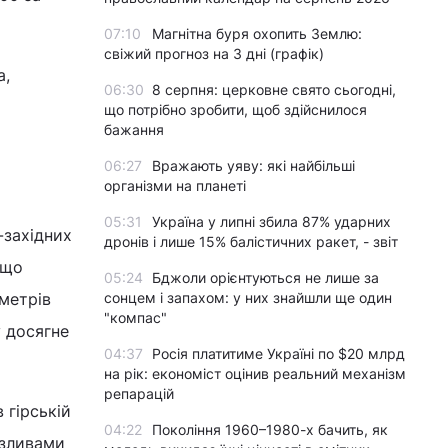
07:10
Магнітна буря охопить Землю:
свіжий прогноз на 3 дні (графік)
а,
06:30
8 серпня: церковне свято сьогодні,
що потрібно зробити, щоб здійснилося
бажання
06:27
Вражають уяву: які найбільші
організми на планеті
05:31
Україна у липні збила 87% ударних
-західних
дронів і лише 15% балістичних ракет, - звіт
 що
05:24
Бджоли орієнтуються не лише за
ометрів
сонцем і запахом: у них знайшли ще один
"компас"
у досягне
04:37
Росія платитиме Україні по $20 млрд
на рік: економіст оцінив реальний механізм
репарацій
 гірській
04:22
Покоління 1960–1980-х бачить, як
 зливами