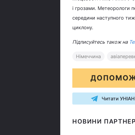
і грозами. Метеорологи п
середини наступного тиж
циклону.
Підписуйтесь також на
Те
Німеччина
авіаперев
ДОПОМОЖ
Читати УНІАН
НОВИНИ ПАРТНЕР