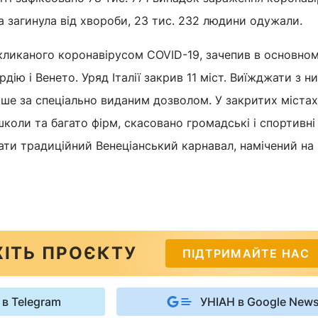
ба загинула від хвороби, 23 тис. 232 людини одужали.
кликаного коронавірусом COVID-19, зачепив в основном
рдію і Венето. Уряд Італії закрив 11 міст. Виїжджати з н
ше за спеціально виданим дозволом. У закритих містах
оли та багато фірм, скасовано громадські і спортивні
ти традиційний Венеціанський карнавал, намічений на
ІТЬ ПРОЄКТУ
ПІДТРИМАЙТЕ НАС
 в Telegram
УНІАН в Google New