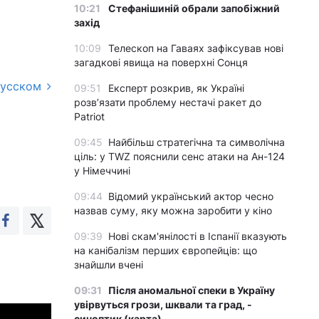
10:21
Стефанішиній обрали запобіжний
захід
10:09
Телескоп на Гаваях зафіксував нові
загадкові явища на поверхні Сонця
русском
09:51
Експерт розкрив, як Україні
розвʼязати проблему нестачі ракет до
Patriot
09:45
Найбільш стратегічна та символічна
ціль: у TWZ пояснили сенс атаки на Ан-124
у Німеччині
09:44
Відомий український актор чесно
назвав суму, яку можна заробити у кіно
09:39
Нові скам'янілості в Іспанії вказують
на канібалізм перших європейців: що
знайшли вчені
09:31
Після аномальної спеки в Україну
увірвуться грози, шквали та град, -
синоптик (карта)