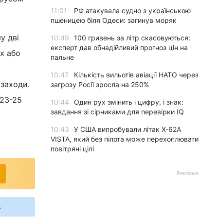
11:01
РФ атакувала судно з українською
пшеницею біля Одеси: загинув моряк
у дві
10:49
100 гривень за літр скасовуються:
експерт дав обнадійливий прогноз цін на
их або
пальне
10:47
Кількість вильотів авіації НАТО через
 заходи.
загрозу Росії зросла на 250%
 23-25
10:44
Один рух змінить і цифру, і знак:
завдання зі сірниками для перевірки IQ
10:43
У США випробували літак X-62A
VISTA, який без пілота може перехоплювати
повітряні цілі
Реклама
s