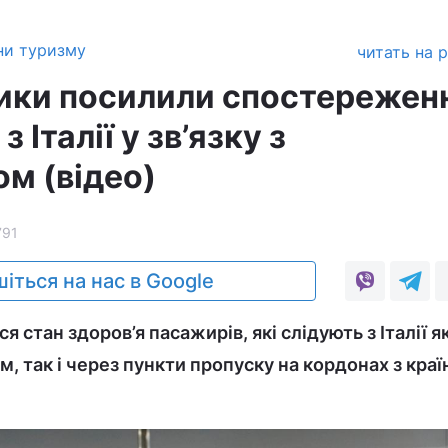
ни туризму
читать на 
ки посилили спостереженн
Італії у зв’язку з
м (відео)
791
іться на нас в Google
 стан здоров’я пасажирів, які слідують з Італії я
, так і через пункти пропуску на кордонах з кра