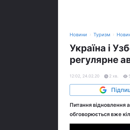
›
›
Новини
Туризм
Нови
Україна і У
регулярне а
12:02, 24.02.20
2 хв.
Підпиш
Питання відновлення а
обговорюється вже кіл