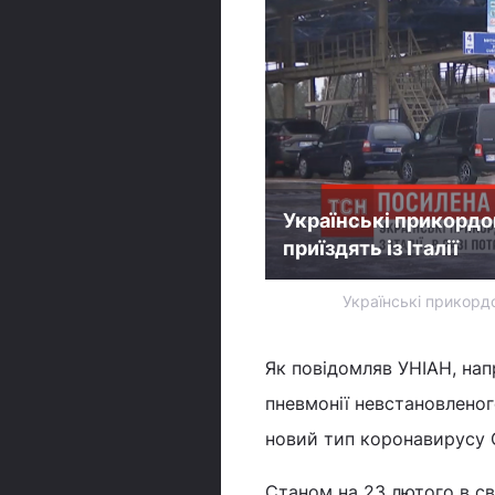
Українські прикордо
приїздять із Італії
Українські прикордо
Як повідомляв УНІАН, нап
пневмонії невстановленог
новий тип коронавирусу 
Станом на 23 лютого в св