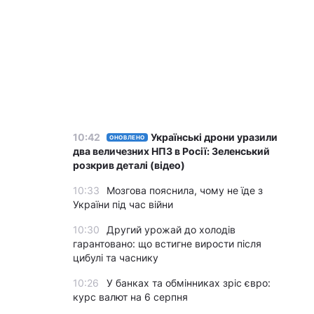
10:42
Українські дрони уразили
ОНОВЛЕНО
два величезних НПЗ в Росії: Зеленський
розкрив деталі (відео)
10:33
Мозгова пояснила, чому не їде з
України під час війни
10:30
Другий урожай до холодів
гарантовано: що встигне вирости після
цибулі та часнику
10:26
У банках та обмінниках зріс євро:
курс валют на 6 серпня