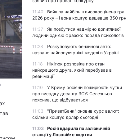
заявив про провал конкурсу
11:40
Вийшла найбільш високооцінена гра
2026 року – і вона коштує дешевше 350 грн
11:37
Як позбутися надмірно допитливої
людини однією фразою: порада психологів
11:28
Розкуповують бензинові авто:
названо найпопулярніші моделі в Україні
11:18
Нікітюк розповіла про стан
найкращого друга, який перебував в
реанімації
ї
11:10
У Криму росіяни поширюють чутки
про висадку десанту ЗСУ: Селезньов
пояснив, що відбувається
ах
11:03
"ПриватБанк" оновив курс валют:
став
скільки коштує долар сьогодні
11:03
Росія вдарила по залізничній
станції у Лозовій: є жертви
ірусом