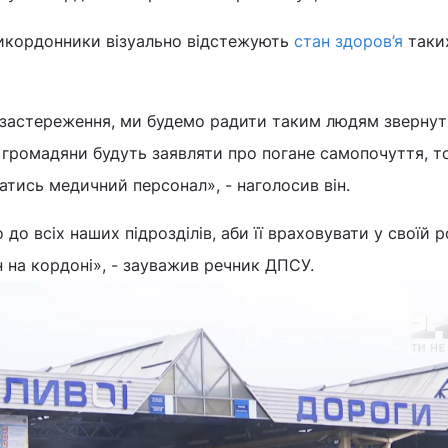
икордонники візуально відстежують
стан здоров’я
таки
ь застереження, ми будемо радити таким людям звернут
о громадяни будуть заявляти про погане самопочуття, т
атись медичний персонал», - наголосив він.
о всіх наших підрозділів, аби її враховувати у своїй р
 на кордоні», - зауважив речник ДПСУ.