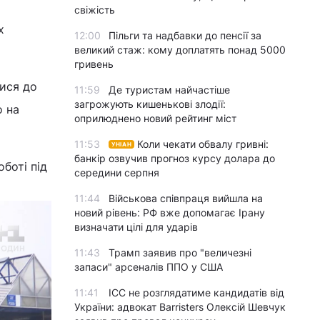
свіжість
х
12:00
Пільги та надбавки до пенсії за
великий стаж: кому доплатять понад 5000
гривень
ися до
11:59
Де туристам найчастіше
загрожують кишенькові злодії:
о на
оприлюднено новий рейтинг міст
11:53
Коли чекати обвалу гривні:
УНІАН
банкір озвучив прогноз курсу долара до
оботі під
середини серпня
11:44
Військова співпраця вийшла на
новий рівень: РФ вже допомагає Ірану
визначати цілі для ударів
11:43
Трамп заявив про "величезні
запаси" арсеналів ППО у США
11:41
ICC не розглядатиме кандидатів від
України: адвокат Barristers Олексій Шевчук