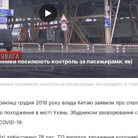
нники посилюють контроль за пасажирами, які
нники посилюють контроль за пасажирами, які приїздять із Італі
рикінці грудня 2019 року влада Китаю заявили про спал
о походження в місті Ухань. Збудником захворювання 
COVID-19.
іті зафіксовано 78 тис. 771 випадок зараження коронав