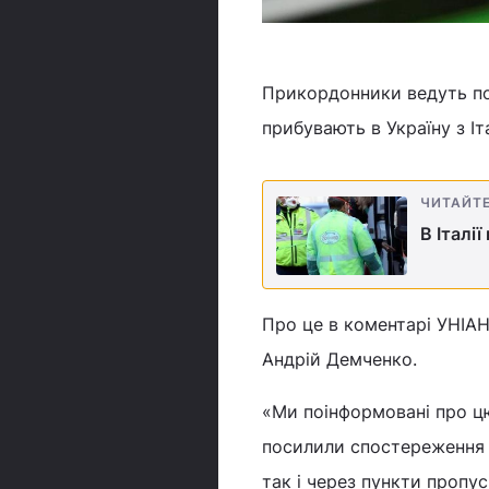
Прикордонники ведуть по
прибувають в Україну з Іта
ЧИТАЙТ
В Італі
Про це в коментарі УНІА
Андрій Демченко.
«Ми поінформовані про цю
посилили спостереження з
так і через пункти пропус