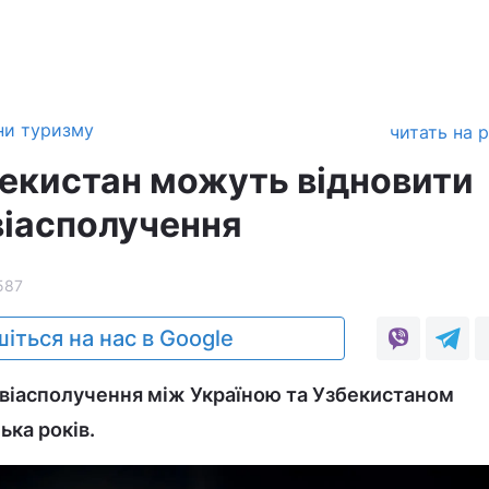
ни туризму
читать на 
збекистан можуть відновити
віасполучення
587
іться на нас в Google
віасполучення між Україною та Узбекистаном
ька років.