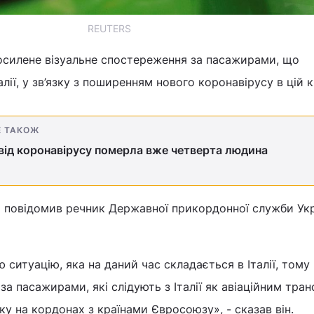
REUTERS
силене візуальне спостереження за пасажирами, що
лії, у зв’язку з поширенням нового коронавірусу в цій кр
Е ТАКОЖ
ї від коронавірусу померла вже четверта людина
Н повідомив речник Державної прикордонної служби Ук
 ситуацію, яка на даний час складається в Італії, тому
а пасажирами, які слідують з Італії як авіаційним тра
ку на кордонах з країнами Євросоюзу», - сказав він.