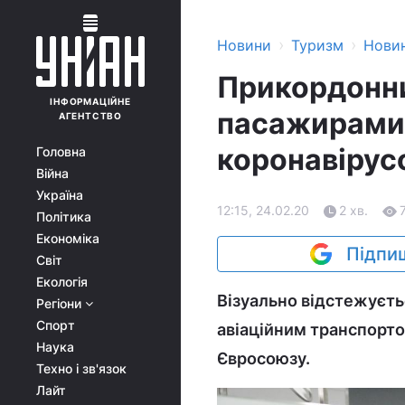
›
›
Новини
Туризм
Нови
Прикордонни
ІНФОРМАЦІЙНЕ
пасажирами з 
АГЕНТСТВО
коронавірусо
Головна
Війна
Україна
12:15, 24.02.20
2 хв.
Політика
Економіка
Підпиш
Світ
Екологія
Візуально відстежується
Регіони
Спорт
авіаційним транспортом
Наука
Євросоюзу.
Техно і зв'язок
Лайт