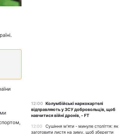
аїні.
раїни
12:00
Колумбійські наркокартелі
відправляють у ЗСУ добровольців, щоб
 ми
навчитися війні дронів, - FT
нспортом,
12:00
Сушіння м'яти - минуле століття: як
заготовити листя на зиму, щоб зберегти