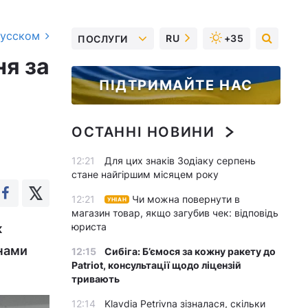
русском
RU
+35
ПОСЛУГИ
я за
ПІДТРИМАЙТЕ НАС
ОСТАННІ НОВИНИ
12:21
Для цих знаків Зодіаку серпень
стане найгіршим місяцем року
12:21
Чи можна повернути в
УНІАН
магазин товар, якщо загубив чек: відповідь
юриста
к
їнами
12:15
Сибіга: Б’ємося за кожну ракету до
Patriot, консультації щодо ліцензій
тривають
12:14
Klavdia Petrivna зізналася, скільки