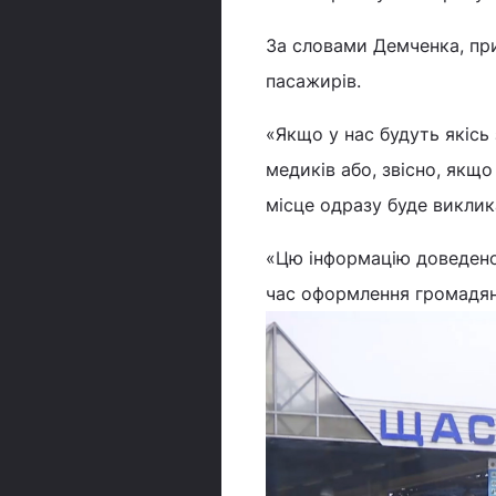
За словами Демченка, пр
пасажирів.
«Якщо у нас будуть якіс
медиків або, звісно, якщ
місце одразу буде виклик
«Цю інформацію доведено д
час оформлення громадян