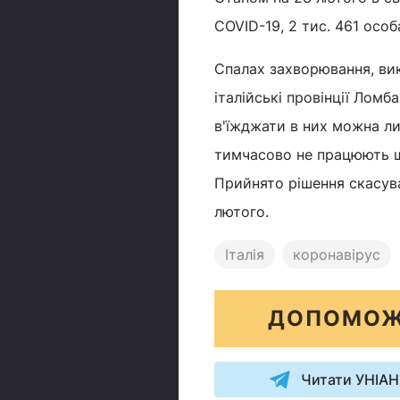
COVID-19, 2 тис. 461 осо
Спалах захворювання, ви
італійські провінції Ломба
в'їжджати в них можна ли
тимчасово не працюють шк
Прийнято рішення скасува
лютого.
Італія
коронавірус
ДОПОМОЖ
Читати УНІАН